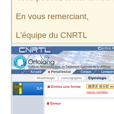
En vous remerciant,
L'équipe du CNRTL
Accueil
Portail lexical
Corpus
Lexique
Morphologie
Lexicographie
Etymologie
Entrez une forme
TLFi
notices corrigées
Erreur