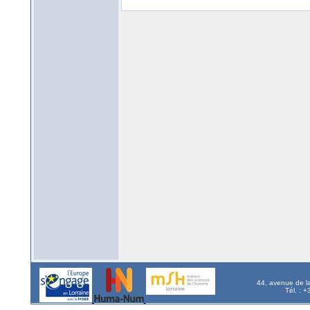
44, avenue de l
Tél. : 