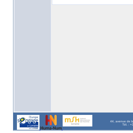
44, avenue de l
Tél. : 