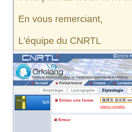
En vous remerciant,
L'équipe du CNRTL
Accueil
Portail lexical
Corpus
Lexique
Morphologie
Lexicographie
Etymologie
Entrez une forme
TLFi
notices corrigées
Erreur