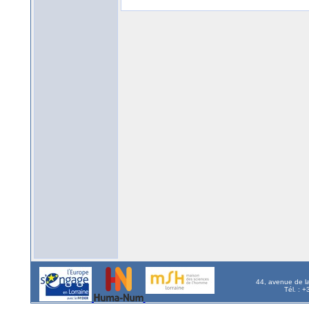
44, avenue de l
Tél. : 