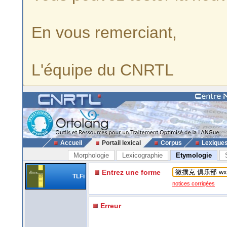
En vous remerciant,
L'équipe du CNRTL
Accueil
Portail lexical
Corpus
Lexique
Morphologie
Lexicographie
Etymologie
Entrez une forme
TLFi
notices corrigées
Erreur