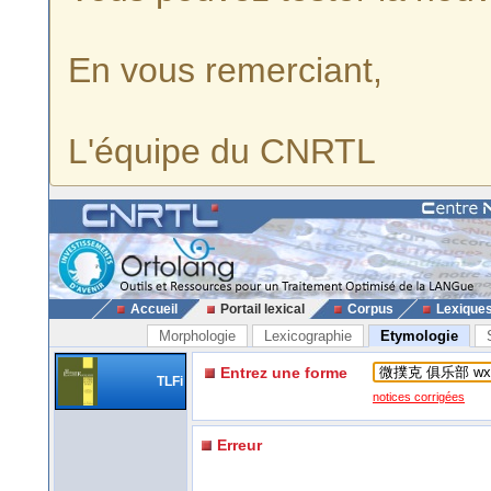
En vous remerciant,
L'équipe du CNRTL
Accueil
Portail lexical
Corpus
Lexique
Morphologie
Lexicographie
Etymologie
Entrez une forme
TLFi
notices corrigées
Erreur