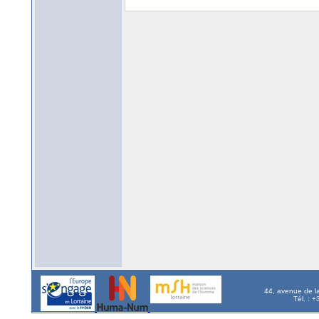
44, avenue de l
Tél. : 