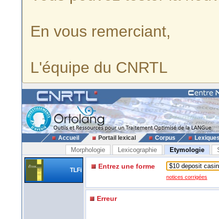
En vous remerciant,
L'équipe du CNRTL
Accueil
Portail lexical
Corpus
Lexique
Morphologie
Lexicographie
Etymologie
Entrez une forme
TLFi
notices corrigées
Erreur