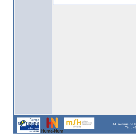
44, avenue de l
Tél. : 