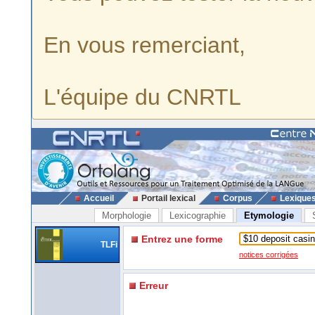
En vous remerciant,
L'équipe du CNRTL
Accueil
Portail lexical
Corpus
Lexique
Morphologie
Lexicographie
Etymologie
Entrez une forme
TLFi
notices corrigées
Erreur