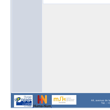
44, avenue de l
Tél. : 