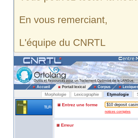
En vous remerciant,
L'équipe du CNRTL
Accueil
Portail lexical
Corpus
Lexique
Morphologie
Lexicographie
Etymologie
Entrez une forme
TLFi
notices corrigées
Erreur