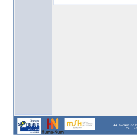
44, avenue de l
Tél. : 