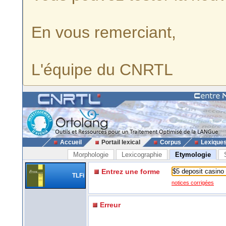
En vous remerciant,
L'équipe du CNRTL
Accueil
Portail lexical
Corpus
Lexique
Morphologie
Lexicographie
Etymologie
Entrez une forme
TLFi
notices corrigées
Erreur