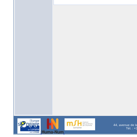
44, avenue de l
Tél. : 