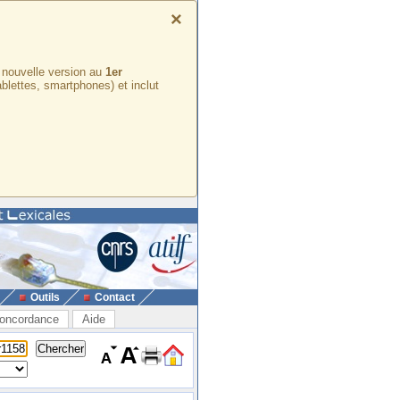
×
e nouvelle version au
1er
ablettes, smartphones) et inclut
Outils
Contact
oncordance
Aide