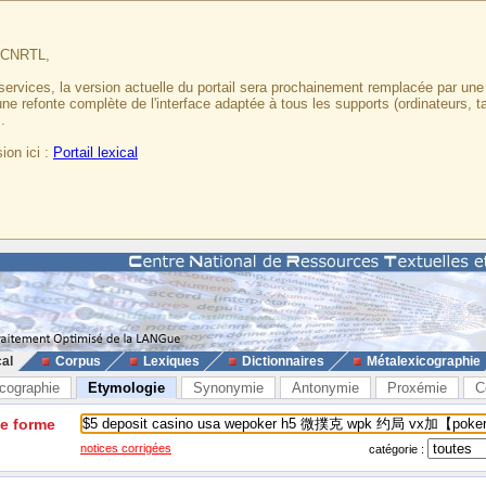
u CNRTL,
services, la version actuelle du portail sera prochainement remplacée par un
 une refonte complète de l'interface adaptée à tous les supports (ordinateurs, t
.
ion ici :
Portail lexical
cal
Corpus
Lexiques
Dictionnaires
Métalexicographie
cographie
Etymologie
Synonymie
Antonymie
Proxémie
C
ne forme
notices corrigées
catégorie :