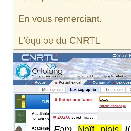
En vous remerciant,
L'équipe du CNRTL
Accueil
Portail lexical
Corpus
Lexique
Morphologie
Lexicographie
Etymologie
Entrez une forme
TLFi
options d'affichage
Académie
ZOZO
, subst. masc.
e
9
édition
Fam.
Naïf, niais.
I
Académie