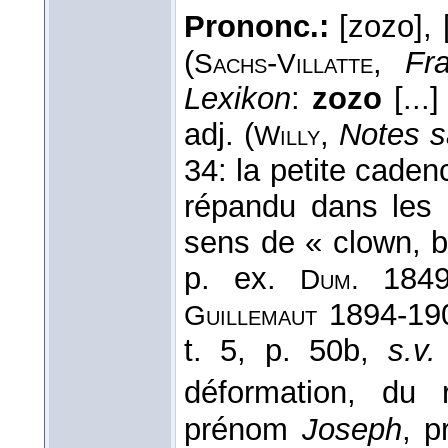
Prononc.:
[zozo], 
(
-
,
Fr
Sachs
Villatte
Lexikon
:
zozo
[...
adj. (
,
Notes s
Willy
34: la petite caden
répandu dans les d
sens de « clown, bo
p. ex.
184
Dum.
1894-19
Guillemaut
t. 5, p. 50b,
s.v
déformation, du
prénom
Joseph
, p