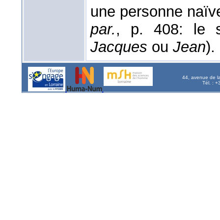
une personne naïve
par.
, p. 408: le 
Jacques
ou
Jean
).
44, avenue de l
Tél. : 