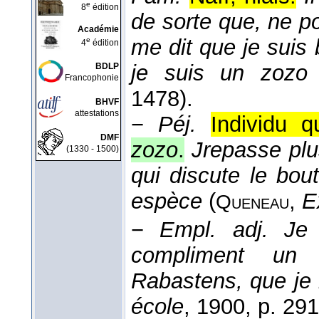
e
8
édition
de sorte que, ne p
Académie
me dit que je suis 
e
4
édition
je suis un zozo
BDLP
Francophonie
1478).
BHVF
attestations
−
Péj.
Individu q
DMF
zozo
.
Jrepasse plu
(1330 - 1500)
qui discute le bo
espèce
(
,
E
Queneau
−
Empl. adj.
Je
compliment un
Rabastens, que je r
école
, 1900
, p. 291