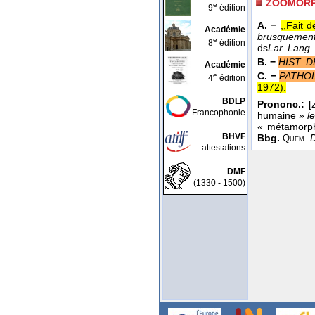
ZOOMORP
e
9
édition
A. −
,,Fait 
Académie
brusquement
e
8
édition
ds
Lar. Lang. 
B. −
HIST. D
Académie
C. −
PATHOL
e
4
édition
1972
).
BDLP
Prononc.:
[z
Francophonie
humaine »
l
« métamorph
BHVF
Bbg.
Quem.
attestations
DMF
(1330 - 1500)