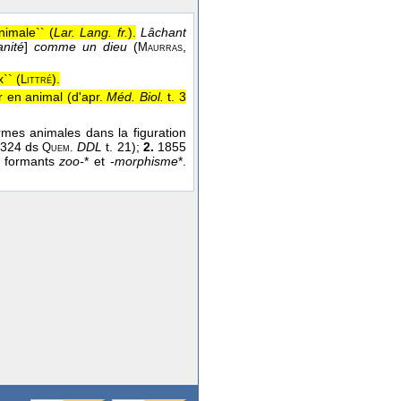
imale`` (
Lar. Lang. fr.
).
Lâchant
anité
]
comme un dieu
(
,
Maurras
`` (
).
Littré
r en animal (
d'apr.
Méd. Biol.
t. 3
rmes animales dans la figuration
. 324 ds
DDL
t. 21);
2.
1855
Quem.
. formants
zoo-
* et
-morphisme
*.