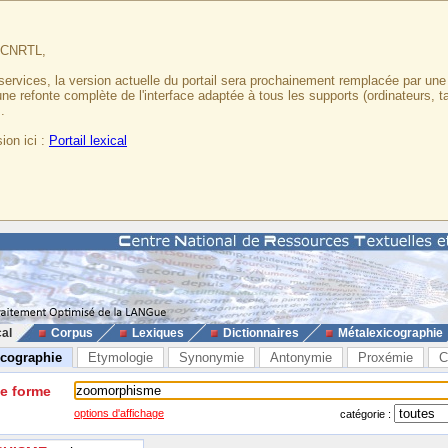
u CNRTL,
services, la version actuelle du portail sera prochainement remplacée par un
 une refonte complète de l'interface adaptée à tous les supports (ordinateurs, t
.
ion ici :
Portail lexical
cal
Corpus
Lexiques
Dictionnaires
Métalexicographie
icographie
Etymologie
Synonymie
Antonymie
Proxémie
C
ne forme
options d'affichage
catégorie :