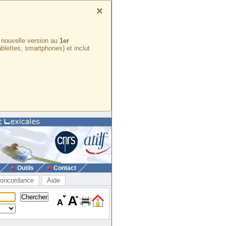
×
e nouvelle version au
1er
ablettes, smartphones) et inclut
Outils
Contact
oncordance
Aide