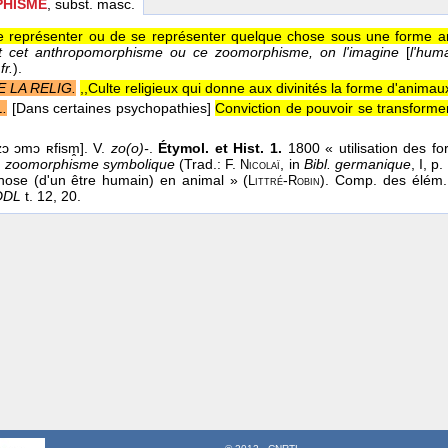
HISME
, subst. masc.
de représenter ou de se représenter quelque chose sous une forme an
 cet anthropomorphisme ou ce zoomorphisme, on l'imagine
[
l'hum
fr.
).
E LA RELIG.
,,Culte religieux qui donne aux divinités la forme d'animaux
.
[Dans certaines psychopathies]
Conviction de pouvoir se transforme
ɔ ɔmɔ ʀfism̭]. V.
zo(o)-
.
Étymol. et Hist. 1.
1800 « utilisation des fo
e zoomorphisme symbolique
(Trad.: F.
, in
Bibl. germanique
, I, p
Nicolaï
ose (d'un être humain) en animal » (
-
). Comp. des élém
Littré
Robin
DDL
t. 12, 20.