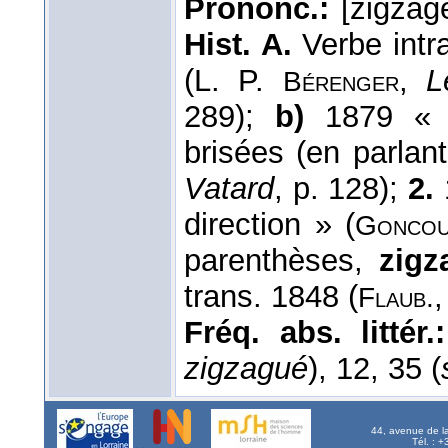
Prononc.:
[zigzag
Hist. A.
Verbe intr
(L. P.
,
L
Bérenger
289);
b)
1879 « f
brisées (en parlan
Vatard
, p. 128);
2.
direction » (
Goncou
parenthèses,
zigz
trans. 1848 (
Flaub.
Fréq. abs. littér.:
zigzagué
), 12, 35 (
44, avenue de l
Tél. : 