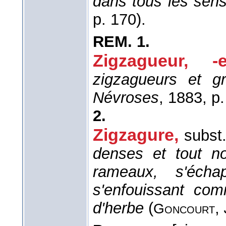
dans tous les sen
p. 170).
REM.
1.
Zigzagueur, -e
zigzagueurs et g
Névroses
, 1883
, p
2.
Zigzagure,
subst.
denses et tout noi
rameaux, s'écha
s'enfouissant com
d'herbe
(
,
Goncourt