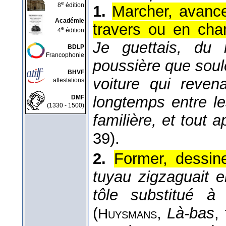
e
8
édition
1.
Marcher, avance
Académie
travers ou en cha
e
4
édition
Je guettais, du 
BDLP
Francophonie
poussière que soulev
BHVF
voiture qui reven
attestations
longtemps entre l
DMF
(1330 - 1500)
familière, et tout a
39).
2.
Former, dessin
tuyau zigzaguait e
tôle substitué à
(
,
Là-bas
, 
Huysmans