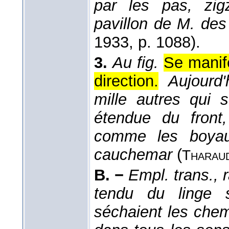
par les pas, zig
pavillon de M. des
1933
, p. 1088).
3.
Au fig.
Se manif
direction.
Aujourd'
mille autres qui s
étendue du front
comme les boyau
cauchemar
(
Tharau
B. −
Empl. trans., 
tendu du linge s
séchaient les chem