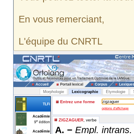
En vous remerciant,
L'équipe du CNRTL
Accueil
Portail lexical
Corpus
Lexique
Morphologie
Lexicographie
Etymologie
Entrez une forme
TLFi
options d'affichage
Académie
ZIGZAGUER
, verbe
e
9
édition
A. −
Empl. intrans.
Académie