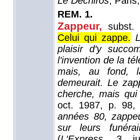
Le Déchiros
, Paris
REM.
1.
Zappeur
,
subst.
Celui qui zappe.
L
plaisir d'y succo
l'invention de la t
mais, au fond, 
demeurait. Le zap
cherche, mais qui
oct. 1987
, p. 98, 
années 80, zappeu
sur leurs funérai
(
L'Express
, 3 ju