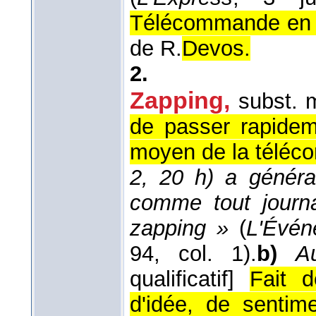
Télécommande en ce
de R.
Devos.
2.
Zapping
,
subst. 
de passer rapidem
moyen de la télé
2, 20 h) a génér
comme tout journa
zapping »
(
L'Évén
94, col. 1).
b)
A
qualificatif]
Fait d
d'idée, de sentime