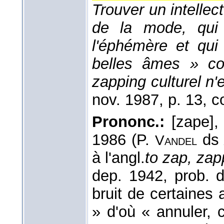
Trouver un intelle
de la mode, qui 
l'éphémère et qu
belles âmes » con
zapping culturel n
nov. 1987
, p. 13, co
Prononc.:
[zape]
1986 (P.
d
Vandel
à l'angl.
to zap, zap
dep. 1942, prob. 
bruit de certaines a
» d'où « annuler, 