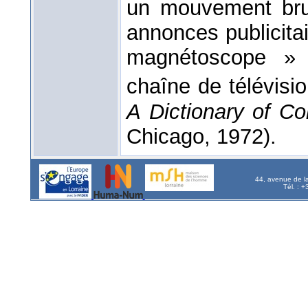
un mouvement brus
annonces publicitai
magnétoscope » 
chaîne de télévisi
A Dictionary of C
Chicago, 1972).
44, avenue de l
Tél. : 