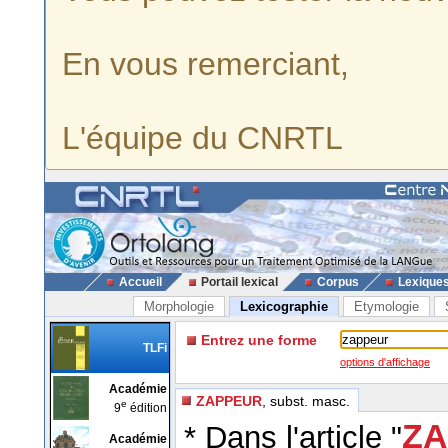
En vous remerciant,
L'équipe du CNRTL
Accueil
Portail lexical
Corpus
Lexique
Morphologie
Lexicographie
Etymologie
Entrez une forme
TLFi
options d'affichage
Académie
ZAPPEUR
, subst. masc.
e
9
édition
ZA
* Dans l'article "
Académie