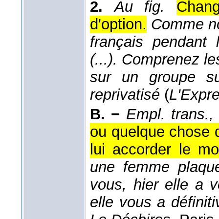
2.
Au fig.
Chang
d'option.
Comme nom
français pendant 
(...). Comprenez le
sur un groupe suc
reprivatisé
(
L'Expr
B. −
Empl. trans., 
ou quelque chose 
lui accorder le moi
une femme plaque. 
vous, hier elle a v
elle vous a défini