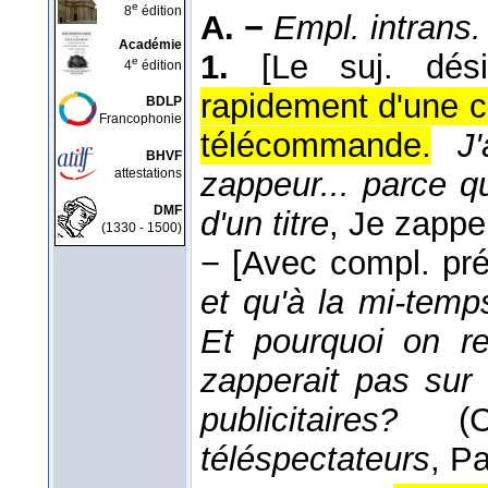
e
8
édition
A. −
Empl. intrans.
Académie
1.
[Le suj. dési
e
4
édition
rapidement d'une c
BDLP
Francophonie
télécommande.
J
BHVF
attestations
zappeur... parce 
DMF
d'un titre
, Je zappe
(1330 - 1500)
−
[Avec compl. pr
et qu'à la mi-temps
Et pourquoi on re
zapperait pas sur 
publicitaires?
(
téléspectateurs
, Pa