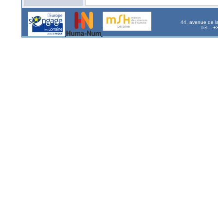
44, avenue de l
Tél. : 