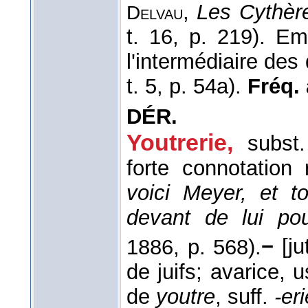
,
Les Cythèr
Delvau
t. 16, p. 219). Emp
l'intermédiaire des 
t. 5, p. 54a).
Fréq. 
DÉR.
Youtrerie
,
subst.
forte connotation r
voici Meyer, et to
devant de lui pour
1886
, p. 568).
−
[ju
de juifs; avarice, u
de
youtre
, suff.
-eri