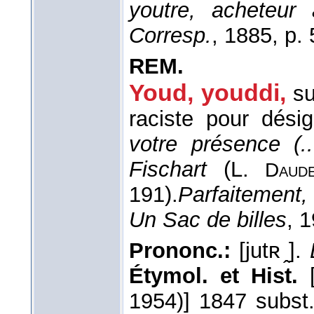
youtre, acheteur
Corresp.
, 1885
, p. 
REM.
Youd, youddi
,
su
raciste pour désign
votre présence (..
Fischart
(
L.
Daud
191).
Parfaitement, 
Un Sac de billes
, 
Prononc.:
[jutʀ ̭].
Étymol. et Hist.
[
1954)] 1847 subst.