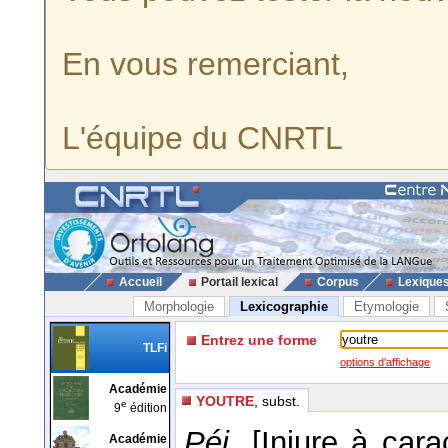
En vous remerciant,
L'équipe du CNRTL
Accueil
Portail lexical
Corpus
Lexique
Morphologie
Lexicographie
Etymologie
Entrez une forme
TLFi
options d'affichage
Académie
YOUTRE
, subst.
e
9
édition
Péj.
[Injure à cara
Académie