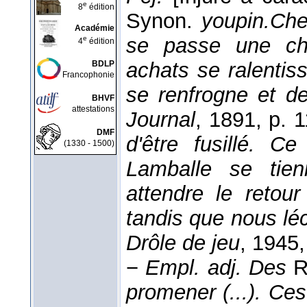
e
8
édition
Synon.
youpin.
Che
Académie
se passe une cho
e
4
édition
achats se ralentis
BDLP
Francophonie
se renfrogne et de
BHVF
attestations
Journal
, 1891
, p. 1
DMF
d'être fusillé. C
(1330 - 1500)
Lamballe se tie
attendre le retou
tandis que nous léc
Drôle de jeu
, 1945
,
−
Empl. adj.
Des
R
promener (...). Ces