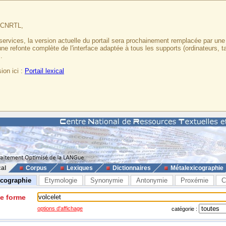
u CNRTL,
services, la version actuelle du portail sera prochainement remplacée par un
 une refonte complète de l'interface adaptée à tous les supports (ordinateurs, t
.
ion ici :
Portail lexical
cal
Corpus
Lexiques
Dictionnaires
Métalexicographie
icographie
Etymologie
Synonymie
Antonymie
Proxémie
C
ne forme
options d'affichage
catégorie :