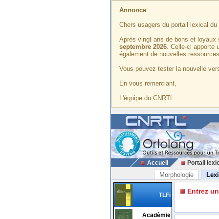
Annonce
Chers usagers du portail lexical d
Après vingt ans de bons et loyaux 
septembre 2026
. Celle-ci apporte
également de nouvelles ressources
Vous pouvez tester la nouvelle vers
En vous remerciant,
L'équipe du CNRTL
Accueil
Portail lexi
Morphologie
Lex
Entrez u
TLFi
Académie