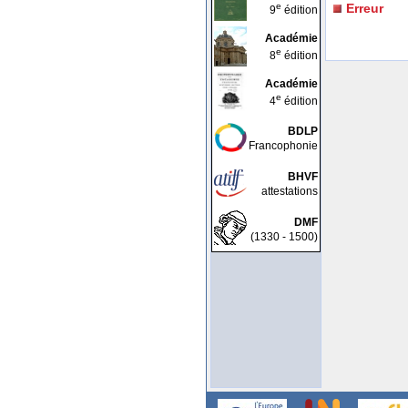
e
Erreur
9
édition
Académie
e
8
édition
Académie
e
4
édition
BDLP
Francophonie
BHVF
attestations
DMF
(1330 - 1500)