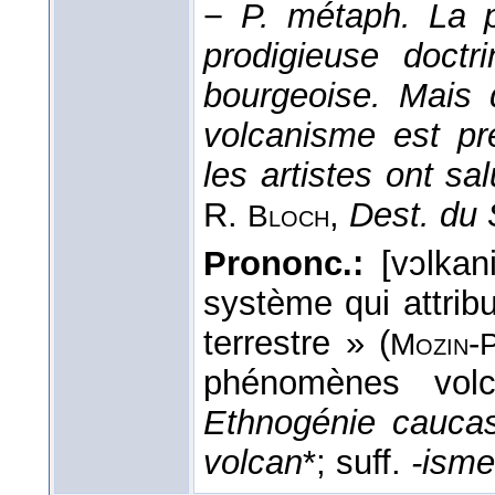
−
P. métaph.
La 
prodigieuse doctr
bourgeoise. Mais 
volcanisme est pr
les artistes ont sa
R.
,
Dest. du 
Bloch
Prononc.:
[vɔlkan
système qui attrib
terrestre » (
-
Mozin
P
phénomènes vol
Ethnogénie cauca
volcan
*; suff.
-isme