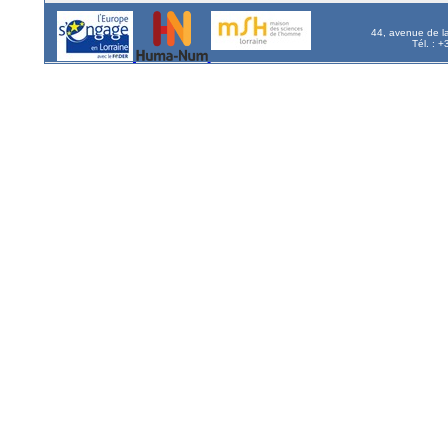
44, avenue de l
Tél. : 