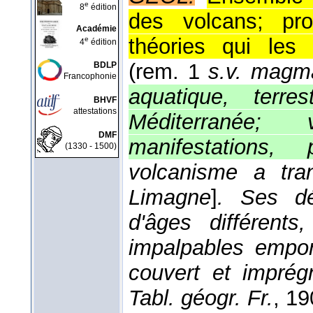
e
8
édition
des volcans; pro
Académie
théories qui les 
e
4
édition
(rem. 1
s.v. magm
BDLP
Francophonie
aquatique, terre
BHVF
attestations
Méditerranée; 
DMF
manifestations,
(1330 - 1500)
volcanisme a tran
Limagne
]
. Ses dé
d'âges différents
impalpables empor
couvert et impré
Tabl. géogr. Fr.
, 1