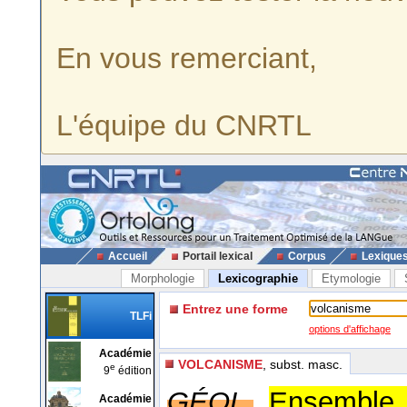
En vous remerciant,
L'équipe du CNRTL
Accueil
Portail lexical
Corpus
Lexique
Morphologie
Lexicographie
Etymologie
Entrez une forme
TLFi
options d'affichage
Académie
VOLCANISME
, subst. masc.
e
9
édition
GÉOL.
Ensemble 
Académie