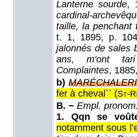
Lanterne sourde
, 
cardinal-archevêqu
taille, la penchant
t. 1
, 1895
, p. 104
jalonnés de sales 
ans, m'ont tar
Complaintes
, 1885
b)
MARÉCHALERI
fer à cheval`` (
-
St
R
B. −
Empl. pronom
1.
Qqn se voût
notamment sous l'ef