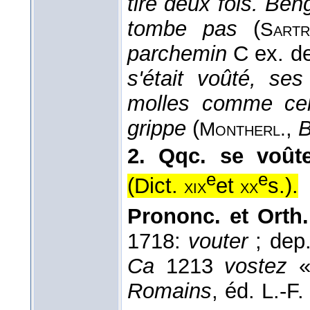
tire deux fois. Be
tombe pas
(
Sartr
parchemin
C ex. d
s'était voûté, se
molles comme cel
grippe
(
,
B
Montherl.
2.
Qqc. se voût
e
e
(
Dict.
et
s.
).
xix
xx
Prononc. et Orth.
1718:
vouter
; dep
Ca
1213
vostez
« 
Romains
, éd. L.-F