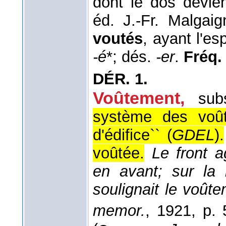
dont le dos devie
éd. J.-Fr. Malgai
voutés
, ayant l'e
-é
*; dés.
-er
.
Fréq. 
DÉR.
1.
Voûtement
,
sub
système des voût
d'édifice`` (
GDEL
).
voûtée.
Le front 
en avant; sur la 
soulignait le voût
memor.
, 1921
, p. 