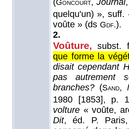
(
,
Journal
Goncourt
quelqu'un) », suff.
voûte » (ds
).
Gdf.
2.
Voûture
,
subst. 
que forme la végét
disait cependant Hu
pas autrement s
branches?
(
,
Sand
1980 [1853]
, p. 1
volture
« voûte, ar
Dit
, éd. P. Pari