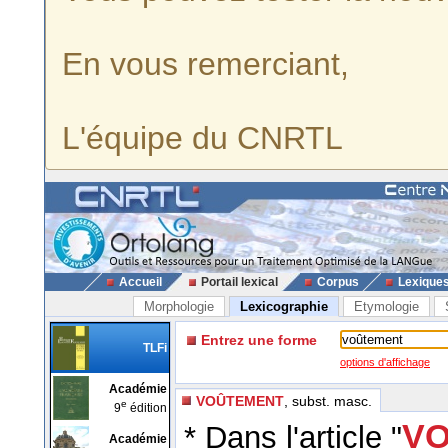
En vous remerciant,
L'équipe du CNRTL
Accueil
Portail lexical
Corpus
Lexique
Morphologie
Lexicographie
Etymologie
Entrez une forme
TLFi
options d'affichage
Académie
VOÛTEMENT
, subst. masc.
e
9
édition
VO
* Dans l'article "
Académie