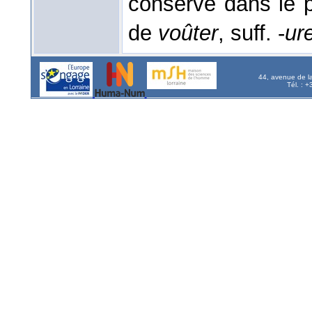
conservé dans le pa
de
voûter
, suff. -
ur
44, avenue de l
Tél. : 