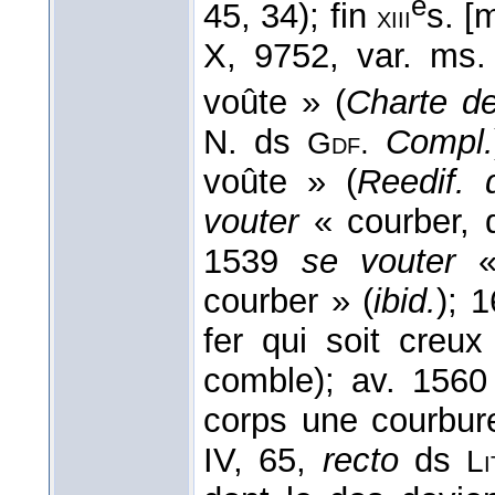
e
45, 34); fin
s. [
xiii
X, 9752, var. ms
voûte » (
Charte de
N. ds
Compl.
Gdf.
voûte » (
Reedif. 
vouter
« courber, 
1539
se vouter
« 
courber » (
ibid.
); 
fer qui soit creu
comble); av. 156
corps une courbure
IV, 65,
recto
ds
Li