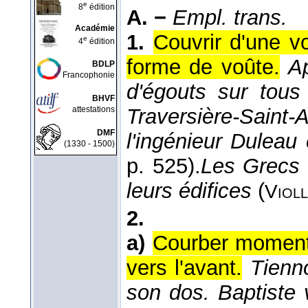
e
8
édition
A. −
Empl. trans.
Académie
1.
Couvrir d'une v
e
4
édition
forme de voûte.
Ap
BDLP
Francophonie
d'égouts sur tous 
BHVF
attestations
Traversière-Saint-
DMF
l'ingénieur Duleau
(1330 - 1500)
p. 525).
Les Grecs 
leurs édifices
(
Violl
2.
a)
Courber moment
vers l'avant.
Tienno
son dos. Baptiste 