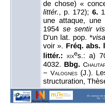
de chose) « concer
littér.
, p. 172);
6.
1
une attaque, une 
1954
se sentir vi
D'un lat. pop. *
vis
voir ».
Fréq. abs. li
e
littér.:
s.: a) 
xix
4032.
Bbg.
Chauta
−
(J.). Le
Valognes
structuration, Thès
44, avenue de l
Tél. : 