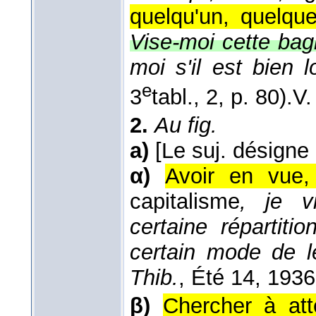
quelqu'un, quelque
Vise-moi cette bag
moi s'il est bien l
e
3
tabl., 2, p. 80).
V
2.
Au fig.
a)
[Le suj. désigne
α)
Avoir en vue, 
capitalisme
, je v
certaine répartit
certain mode de l
Thib.
, Été 14
, 1936
β)
Chercher à att