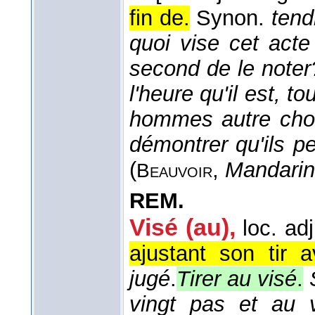
fin de.
Synon.
tend
quoi vise cet act
second de le noter
l'heure qu'il est, t
hommes autre chos
démontrer qu'ils p
(
,
Mandarin
Beauvoir
REM.
Visé (au),
loc. ad
ajustant son tir
jugé
.
Tirer au visé
.
vingt pas et au 