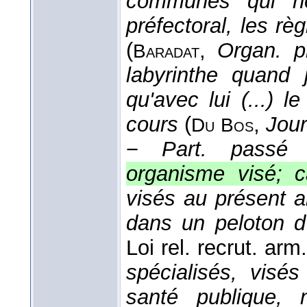
communes qui ne
préfectoral, les r
(
,
Organ. pr
Baradat
labyrinthe quand 
qu'avec lui (...) l
cours
(
,
Jour
Du
Bos
−
Part. passé
organisme visé; c
visés au présent a
dans un peloton d'
Loi rel. recrut. arm.
spécialisés, visé
santé publique, 