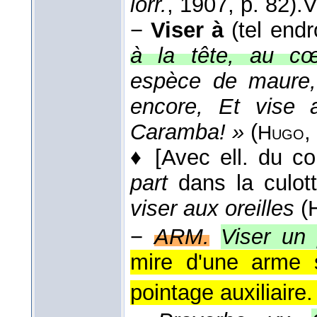
lorr.
, 1907
, p. 82).
V
−
Viser à
(tel endro
à la tête, au cœ
espèce de maure, S
encore, Et vise 
Caramba! »
(
,
Hugo
♦
[Avec ell. du co
part
dans la culot
viser aux oreilles
(
−
ARM.
Viser un
mire d'une arme s
pointage auxiliaire.