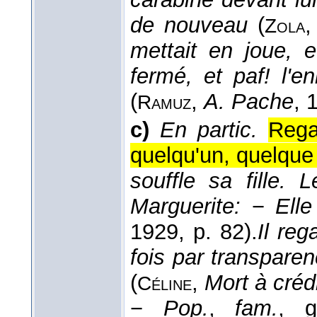
de nouveau
(
Zola
mettait en joue, e
fermé, et paf! l'e
(
,
A. Pache
, 
Ramuz
c)
En partic.
Rega
quelqu'un, quelque
souffle sa fille.
Marguerite:
−
Elle
1929
, p. 82).
Il re
fois par transparenc
(
,
Mort à créd
Céline
−
Pop.
,
fam.
, 