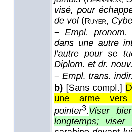
visé, pour échappe
de vol
(
,
Cybe
Ruyer
−
Empl. pronom. 
dans une autre int
l'autre pour se t
Diplom. et dr. nouv
−
Empl. trans. indir
b)
[Sans compl.]
D
une arme vers l'
3
pointer
.
Viser bien
longtemps; viser 
carabine devant lui,