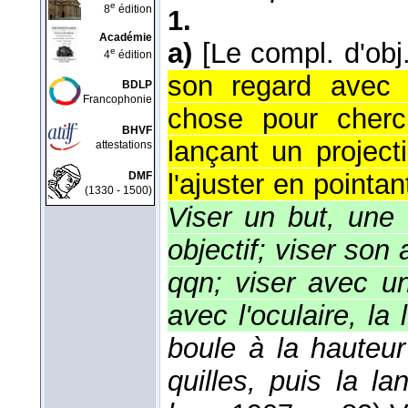
e
8
édition
1.
Académie
a)
[Le compl. d'obj
e
4
édition
son regard avec a
BDLP
Francophonie
chose pour cherc
BHVF
lançant un projec
attestations
l'ajuster en pointa
DMF
(1330 - 1500)
Viser un but, une 
objectif; viser son 
qqn; viser avec un
avec l'oculaire, la 
boule à la hauteu
quilles, puis la l