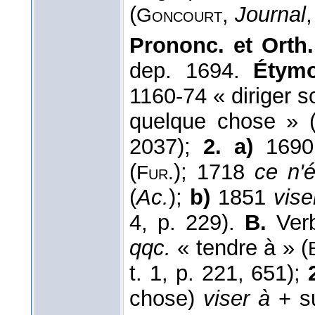
(
,
Journal
Goncourt
Prononc. et Orth.
dep. 1694.
Étymo
1160-74 « diriger s
quelque chose » 
2037);
2. a)
169
(
); 1718
ce n'
Fur.
(
Ac.
);
b)
1851
vise
4, p. 229).
B.
Verb
qqc.
« tendre à » (
t. 1, p. 221, 651);
chose)
viser à
+ su