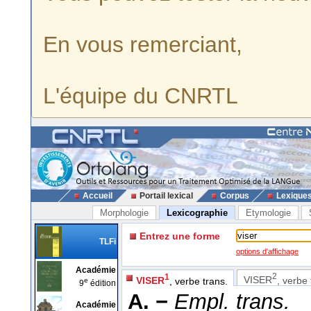
En vous remerciant,
L'équipe du CNRTL
Accueil
Portail lexical
Corpus
Lexique
Morphologie
Lexicographie
Etymologie
Entrez une forme
TLFi
options d'affichage
Académie
2
1
VISER
, verbe 
VISER
, verbe trans.
e
9
édition
A. −
Empl. trans.
Académie