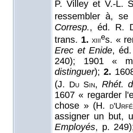
P. Villey et V.-L. 
ressembler à, se
Corresp.
, éd. R. 
e
trans.
1.
s. « re
xiii
Erec et Enide
, éd.
240); 1901 « ma
distinguer
);
2.
1608 
(J.
,
Rhét. d'
Du
Sin
1607 « regarder l'
chose » (H.
d'
Urfé
assigner un but, u
Employés
, p. 249