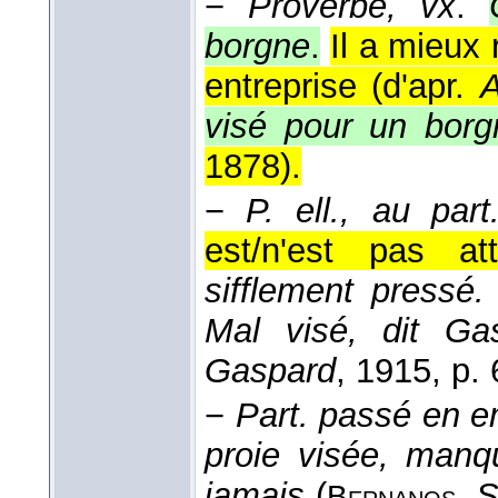
−
Proverbe, vx
.
borgne
.
Il a mieux 
entreprise (
d'apr.
A
visé pour un borg
1878
).
−
P. ell., au par
est/n'est pas att
sifflement press
Mal visé, dit Ga
Gaspard
, 1915
, p. 
−
Part. passé en em
proie visée, manq
jamais
(
,
S
Bernanos