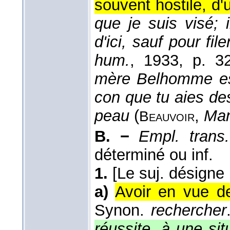
souvent hostile, d'u
que je suis visé;
d'ici, sauf pour fil
hum.
, 1933
, p. 32
mère Belhomme est 
con que tu aies d
peau
(
,
Man
Beauvoir
B. −
Empl. trans.
déterminé ou inf.
1.
[Le suj. désigne
a)
Avoir en vue de
Synon.
rechercher
réussite, à une sit