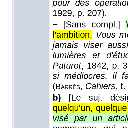
pour des opération
1929
, p. 207).
−
[Sans compl.]
l'ambition.
Vous me 
jamais viser auss
lumières et d'ét
Paturot
, 1842
, p. 
si médiocres, il f
(
,
Cahiers
, t
Barrès
b)
[Le suj. dés
quelqu'un, quelque
visé par un artic