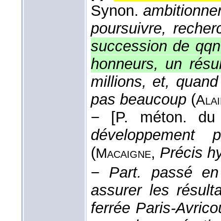
Synon.
ambitionner
poursuivre, recher
succession de qqn; v
honneurs, un résul
millions, et, quand
pas beaucoup
(
Alai
−
[P. méton. du 
développement ph
(
,
Précis h
Macaigne
−
Part. passé en
assurer les résul
ferrée Paris-Avrico