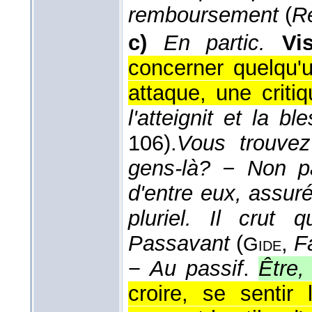
remboursement
(
R
c)
En partic.
Vi
concerner quelqu'u
attaque, une critiq
l'atteignit et la bl
106).
Vous trouvez
gens-là? − Non pa
d'entre eux, assuré
pluriel. Il crut q
Passavant
(
,
F
Gide
−
Au passif
.
Être,
croire, se sentir 