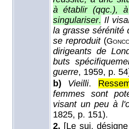
à établir (qqc.), 
singulariser
.
Il vis
la grasse sérénité d
se reproduit
(
Gonco
dirigeants de Lond
buts spécifiqueme
guerre
, 1959
, p. 54
b)
Vieilli
.
Ressem
femmes sont potel
visant un peu à l'
1825
, p. 151).
2.
[Le suj. désigne