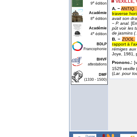
VEXILLE,
e
9
édition
A. −
ANTIQ.
Académie
traverse hor
e
avait son dra
8
édition
−
P. anal.
[En
pût voir les 
Académie
de jasmins (.
e
4
édition
B. −
ZOOL.
rapport à l'
BDLP
rémiges aux 
Francophonie
Joye
, 1981
, 
BHVF
Prononc.:
[v
attestations
1529
vexille
(
Lar. pour to
DMF
(1330 - 1500)