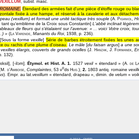
 VEXILLUM
, subst. masc.
 ROMAINE.
Étendard des armées fait d'une pièce d'étoffe rouge ou bl
izontale fixée à une hampe, et réservé à la cavalerie et aux détachem
peau (vexillum) et formait une unité tactique très souple
(
A.
,
Hi
Piganiol
 tant qu'emblème de la Croix sous Constantin]
L'abbé inclinait légèreme
tableaux de fleurs qui s'étalaient sur l'avenue: « ... voici Votre croix, to
..) »
(
,
Manants du Roi
, 1938
, p. 236).
La
Varende
[Sous la forme
vexille
]
Série de barbes étroitement fixées les unes 
axe ou rachis d'une plume d'oiseau.
Le mâle
[
du faisan argus
]
a une so
vexilles élargis, couverts de grands ocelles
(
J.
, J.
,
En
Hanzak
Formanek
p. 132).
εksil], [-ilɔm].
Étymol. et Hist. A. 1.
1527
vexil
« étendard » (A.
de
L
o
(M.
'
,
Complaintes
, 53 v
ds
);
2.
1803 antiq. romaine
vexil
d
Amboise
Hug.
us
). Empr. au lat.
vexillum
« étendard, drapeau », dimin. de
velum
« voil