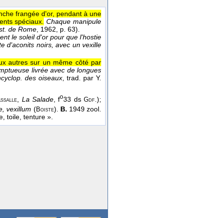
anche frangée d'or, pendant à une
ents spéciaux.
Chaque manipule
st. de Rome
, 1962
, p. 63).
nt le soleil d'or pour que l'hostie
ute d'aconits noirs, avec un vexille
aux autres sur un même côté par
mptueuse livrée avec de longues
cyclop. des oiseaux
, trad. par Y.
o
,
La Salade
, f
33 ds
);
assalle
Gdf.
le, vexillum
(
).
B.
1949 zool.
Boiste
e, toile, tenture ».