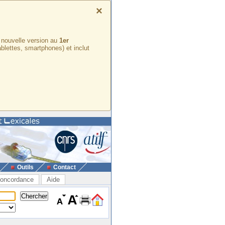
×
e nouvelle version au
1er
ablettes, smartphones) et inclut
Outils
Contact
oncordance
Aide