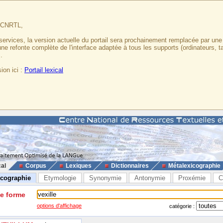
u CNRTL,
services, la version actuelle du portail sera prochainement remplacée par un
 une refonte complète de l'interface adaptée à tous les supports (ordinateurs, t
.
ion ici :
Portail lexical
cal
Corpus
Lexiques
Dictionnaires
Métalexicographie
icographie
Etymologie
Synonymie
Antonymie
Proxémie
C
ne forme
options d'affichage
catégorie :