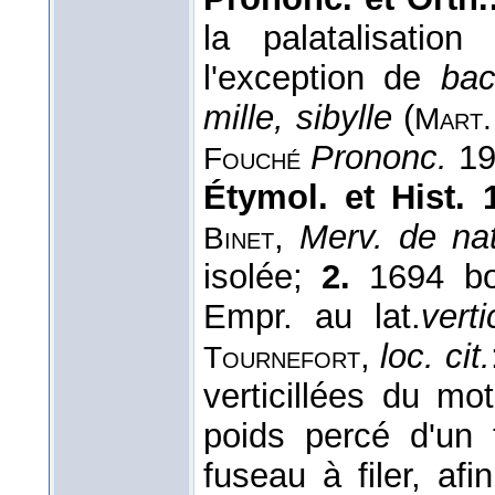
la palatalisatio
l'exception de
bac
mille, sibylle
(
Mart
Prononc.
195
Fouché
Étymol. et Hist. 1
,
Merv. de nat
Binet
isolée;
2.
1694 bo
Empr. au lat.
verti
,
loc. cit.
Tournefort
verticillées du mo
poids percé d'un 
fuseau à filer, af