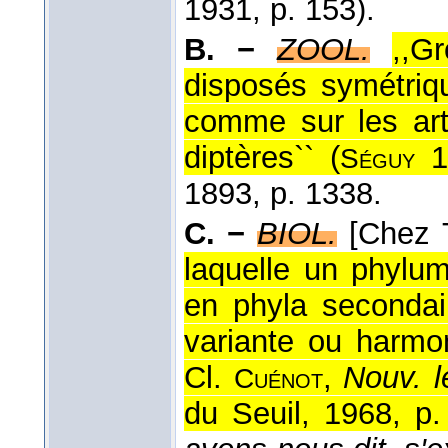
1931
, p. 153).
B. −
ZOOL.
,,G
disposés symétri
comme sur les art
diptères`` (
1
Séguy
1893, p. 1338.
C. −
BIOL.
[Chez 
laquelle un phylum
en phyla secondai
variante ou harmo
Cl.
,
Nouv. l
Cuénot
du Seuil, 1968, p.