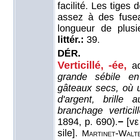
facilité. Les tiges 
assez à des fusea
longueur de plus
littér.:
39.
DÉR.
Verticillé, -ée,
ad
grande sébile en
gâteaux secs, où u
d'argent, brille 
branchage verticil
1894
, p. 690).
−
[vε 
sile].
-
Martinet
Walt