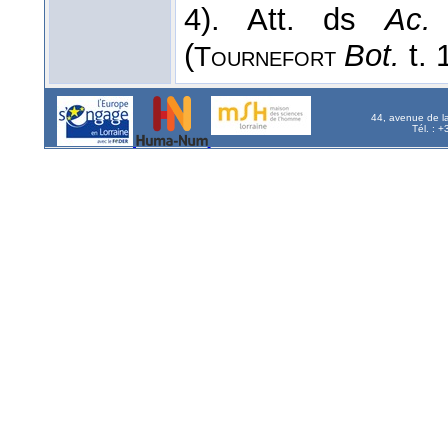
4). Att. ds
Ac.
(
Bot.
t. 
Tournefort
44, avenue de l
Tél. : 