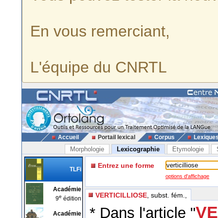
En vous remerciant,
L'équipe du CNRTL
Accueil
Portail lexical
Corpus
Lexique
Morphologie
Lexicographie
Etymologie
Entrez une forme
TLFi
options d'affichage
Académie
VERTICILLIOSE
, subst. fém.,
e
9
édition
VE
* Dans l'article "
Académie