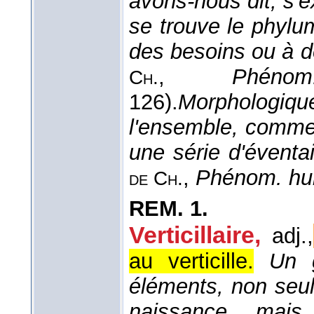
avons-nous dit, s'e
se trouve le phylum
des besoins ou à de
,
Phén
Ch.
126).
Morphologiqu
l'ensemble, comme
une série d'éventai
,
Phénom. hu
de
Ch.
REM.
1.
Verticillaire,
adj.,
au verticille.
Un g
éléments, non seu
naissance, mais