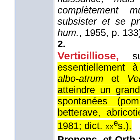
complètement mu
subsister et se p
hum.
, 1955
, p. 133
2.
Verticilliose,
s
essentiellement 
albo-atrum
et
Ve
atteindre un gran
spontanées (pom
betterave, abricotie
e
1981; dict.
s.
).
xx
Prononc. et Orth.