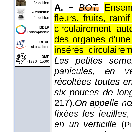
e
8
édition
A. −
BOT.
Ensemb
Académie
fleurs, fruits, rami
e
4
édition
circulairement a
BDLP
Francophonie
des organes d'une 
BHVF
attestations
insérés circulaire
DMF
Les petites seme
(1330 - 1500)
panicules, en ve
récoltées toutes e
six pouces de lon
217).
On appelle nœ
fixées les feuilles
en un verticille
(
P