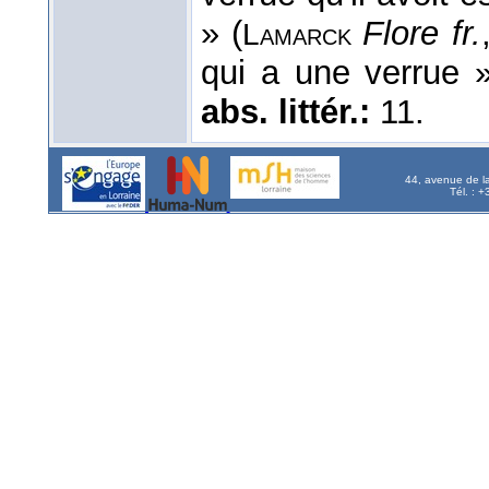
» (
Flore fr.
Lamarck
qui a une verrue 
abs. littér.:
11.
44, avenue de l
Tél. : 