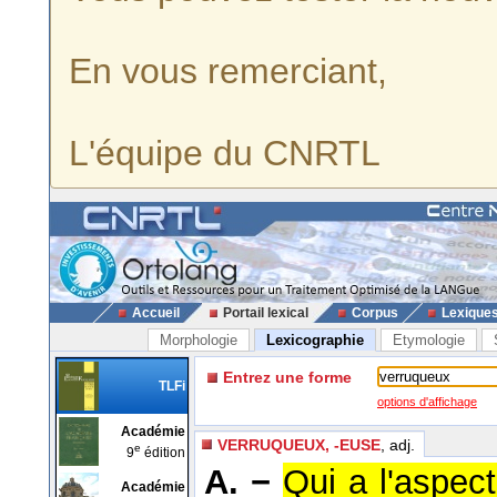
En vous remerciant,
L'équipe du CNRTL
Accueil
Portail lexical
Corpus
Lexique
Morphologie
Lexicographie
Etymologie
Entrez une forme
TLFi
options d'affichage
Académie
VERRUQUEUX, -EUSE
, adj.
e
9
édition
A. −
Qui a l'aspect
Académie