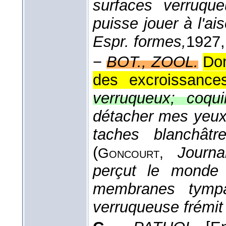
surfaces verruque
puisse jouer à l'ai
Espr. formes,
1927
−
BOT., ZOOL.
Don
des excroissance
verruqueux; coqui
détacher mes yeu
taches blanchâtr
(
Journal
Goncourt
,
perçut le monde 
membranes tympa
verruqueuse frémit