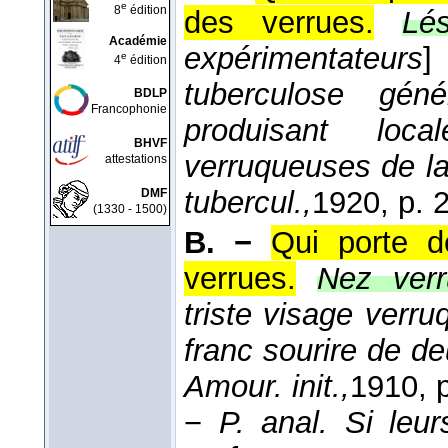
e
8
édition
des verrues.
Lé
Académie
expérimentateurs
e
4
édition
tuberculose gén
BDLP
Francophonie
produisant loca
BHVF
verruqueuses de l
attestations
tubercul.,
1920
, p. 
DMF
(1330 - 1500)
B. −
Qui porte d
verrues.
Nez verr
triste visage verru
franc sourire de d
Amour. init.,
1910
, 
−
P. anal.
Si leur