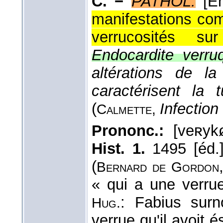
C. −
PATHOL.
[E
manifestations com
verrucosités s
Endocardite verru
altérations de l
caractérisent la 
(
Infection 
Calmette
,
Prononc.:
[veʀykø
Hist. 1.
1495 [éd.]
(
Bernard de
Gordon
« qui a une verru
: Fabius su
Hug.
verrue qu'il avoit 