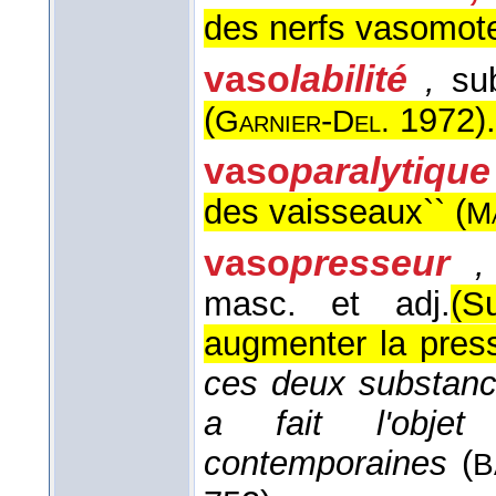
des nerfs vasomote
vaso
labilité
,
sub
(
-
1972
).
Garnier
Del.
vaso
paralytique
des vaisseaux`` (
M
vaso
presseur
masc. et adj.
(S
augmenter la pres
ces deux substanc
a fait l'obje
contemporaines
(
B