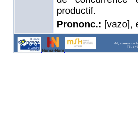
productif.
Prononc.:
[vazo], e
44, avenue de l
Tél. : 