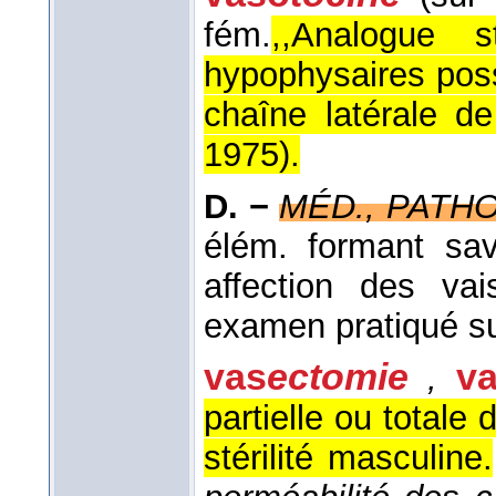
fém.
,,Analogue 
hypophysaires poss
chaîne latérale de
1975
).
D. −
MÉD., PATHO
élém. formant sav
affection des va
examen pratiqué su
vas
ectomie
v
,
partielle ou totale
stérilité masculine.