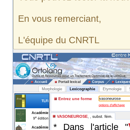
En vous remerciant,
L'équipe du CNRTL
Accueil
Portail lexical
Corpus
Lexique
Morphologie
Lexicographie
Etymologie
Entrez une forme
TLFi
options d'affichage
Académie
VASONEUROSE
, , subst. fém.
e
9
édition
* Dans l'article "
Académie