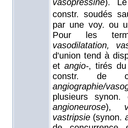
vasopressine
). L
constr. soudés sa
par une voy. ou u
Pour les t
vasodilatation, va
d'union tend à dis
et
angio-
, tirés d
constr. de c
angiographie/vaso
plusieurs synon
angioneurose
),
vastripsie
(synon.
de concurrence 