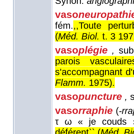
Synon.
angiographi
vaso
neuropathi
fém.
,,Toute pertu
(
Méd. Biol.
t. 3 19
vaso
plégie
,
subs
parois vasculair
s'accompagnant d'u
Flamm.
1975
).
vaso
puncture
,
s
vaso
rraphie
(
-rra
τ ω « je couds 
déférent`` (
Méd. Bio