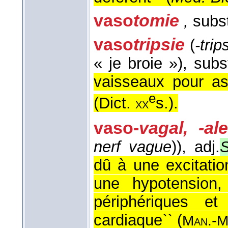
vaso
tomie
,
subst
vaso
tripsie
(
-trip
« je broie »)
, subs
vaisseaux pour a
e
(
Dict.
s.
).
xx
vaso-
vagal, -al
nerf vague
))
, adj.
S
dû à une excitatio
une hypotension,
périphériques e
cardiaque`` (
-
Man.
M