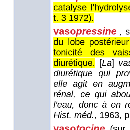
catalyse l'hydrolys
t. 3 1972
).
vaso
pressine
,
s
du lobe postérieu
tonicité des vai
diurétique.
[
La
]
vas
diurétique qui pr
elle agit en augm
rénal, ce qui abou
l'eau, donc à en ré
Hist. méd.
, 1963
, p
vaso
tocine
(sur