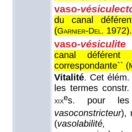
vaso-
vésiculect
du canal déféren
(
-
1972
).
Garnier
Del.
vaso-
vésiculite
canal déférent
correspondante`` (
Vitalité
. Cet élém. 
les termes constr
e
s. pour le
xix
vasoconstricteur
),
(
vasolabilité,