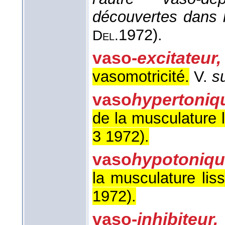
découvertes dans 
1972
).
Del.
vaso-
excitateur,
vasomotricité.
V.
s
vaso
hypertoniq
de la musculature 
3 1972
).
vaso
hypotoniq
la musculature lis
1972
).
vaso-
inhibiteur,