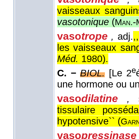
vaisseaux sanguins
vasotonique
(
-
Man.
vaso
trope
,
adj.
,
les vaisseaux sang
Méd.
1980
).
e
C. −
BIOL.
[Le 2
une hormone ou u
vaso
dilatine
,
s
tissulaire posséd
hypotensive`` (
Garn
vaso
pressinase