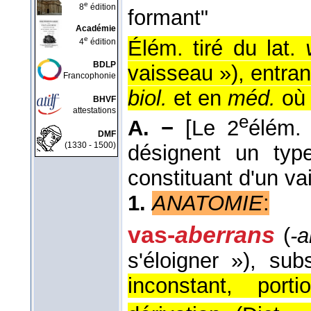
e
8
édition
formant"
Académie
e
Élém. tiré du lat.
4
édition
BDLP
vaisseau »), entran
Francophonie
biol.
et en
méd.
où 
BHVF
attestations
e
A. −
[Le 2
élém. 
DMF
(1330 - 1500)
désignent un typ
constituant d'un va
1.
ANATOMIE
:
vas-
aberrans
(
-a
s'éloigner »)
, sub
inconstant, por