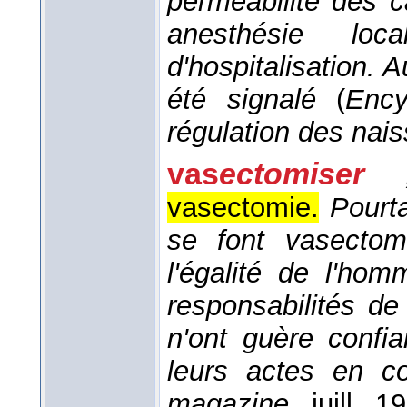
perméabilité des c
anesthésie lo
d'hospitalisation.
été signalé
(
Ency
régulation des nai
vas
ectomiser
vasectomie.
Pourt
se font vasectomi
l'égalité de l'h
responsabilités de 
n'ont guère confia
leurs actes en co
magazine
, juill. 1