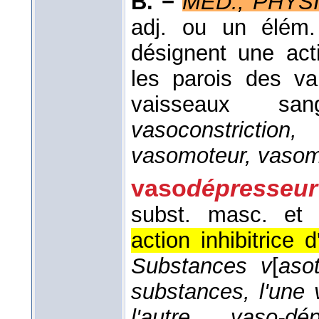
B. −
MÉD., PHYSI
adj. ou un élém.
désignent une act
les parois des va
vaisseaux sang
vasoconstriction,
vasomoteur, vasomo
vaso
dépresseur
subst. masc. et 
action inhibitrice 
Substances v
[
aso
substances, l'une v
l'autre vaso-dé