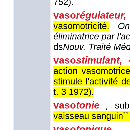
752).
vaso
régulateur,
vasomotricité.
On
éliminatrice par l'ac
ds
Nouv. Traité Méd
vaso
stimulant, 
action vasomotrice
stimule l'activité 
t. 3 1972
).
vaso
tonie
,
subs
vaisseau sanguin``
vaso
tonique
,
a