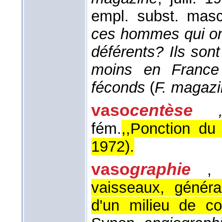
empl. subst. masc
ces hommes qui ont
déférents? Ils sont
moins en France
féconds
(
F. magaz
vaso
centèse
fém.
,,Ponction du 
1972
).
vaso
graphie
,
vaisseaux, généra
d'un milieu de con