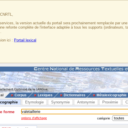
u CNRTL,
services, la version actuelle du portail sera prochainement remplacée par un
 une refonte complète de l'interface adaptée à tous les supports (ordinateurs, t
.
ion ici :
Portail lexical
cal
Corpus
Lexiques
Dictionnaires
Métalexicographie
icographie
Etymologie
Synonymie
Antonymie
Proxémie
C
ne forme
options d'affichage
catégorie :