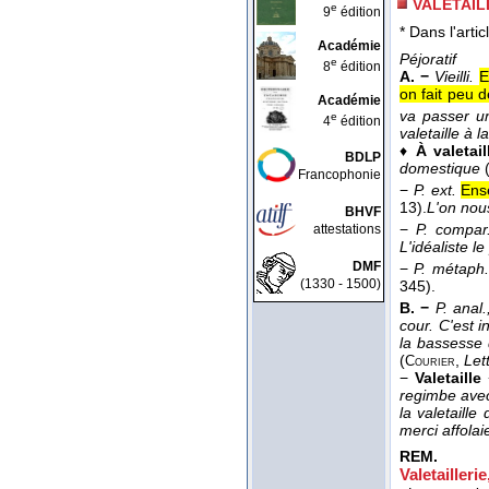
VALETAIL
e
9
édition
* Dans l'artic
Académie
Péjoratif
e
8
édition
A. −
Vieilli.
E
on fait peu d
Académie
va passer u
e
4
édition
valetaille à l
♦
À valetail
BDLP
domestique
Francophonie
−
P. ext.
Ens
13).
L'on nou
BHVF
−
P. compar
attestations
L'idéaliste l
DMF
−
P. métaph.
(1330 - 1500)
345).
B. −
P. anal.,
cour. C'est i
la bassesse d
(
,
Lett
Courier
−
Valetaille
regimbe ave
la valetaill
merci affolai
REM.
Valetaillerie