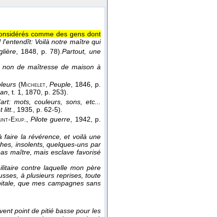
 considérés comme des gens dont
 l'entendît: Voilà notre maître qui
glière
, 1848
, p. 78).
Partout, une
e, non de maîtresse de maison à
oleurs
(
,
Peuple
, 1846
, p.
Michelet
san
, t. 1
, 1870
, p. 253).
rt: mots, couleurs, sons, etc...
 litt.
, 1935
, p. 62-5).
-
,
Pilote guerre
, 1942
, p.
int
Exup.
faire la révérence, et voilà une
ches, insolents, quelques-uns par
 pas maître, mais esclave favorisé
ilitaire contre laquelle mon père
usses, à plusieurs reprises, toute
 capitale, que mes campagnes sans
vent point de pitié basse pour les