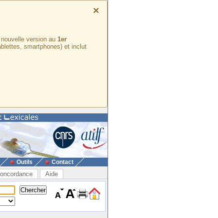
×
e nouvelle version au
1er
ablettes, smartphones) et inclut
Outils
Contact
oncordance
Aide