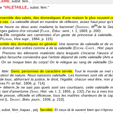
LERIE
, subst. fém.,
VALETAILLE,
le "
, subst. fém."
nsemble des valets, des domestiques d'une maison le plus souvent
e cas.
La valetaille disait en manière de réflexion, assez haut pour qu'il
lle
ne heure ou deux avec madame la baronne!
(
,
M
de la Sei
Sandeau
arges galons d'or circulait
(
,
Éduc. sent.
, t. 1
, 1869
, p. 200).
Flaub.
le
.
Elle congédia ses caméristes d'un geste de princesse à valetaill
(
,
Vice supr.
, 1884
, p. 115).
Péladan
emble des domestiques en général.
Une taverne de valetaille et de v
s donnait des ordres comme à de la valetaille
(
-
,
Hist. pay
Erckm.
Chatr.
.
Prenons les éléments matériels dans lesquels s'incarne l'œuvre d'a
e plus farouche conviendra que l'artiste dépend de cette valetaille
(
Arts et
On se moque bien du corps! On le relègue au rang de valetaille
(
Sa
 littér.
Gens, personnes de caractère servile.
Tout le monde se met à 
nstinct de nature. Nous naissons valetaille. Les hommes sont vils et lâ
e tous, abhorrant la justice, le droit, l'égalité; chacun veut être, non
res Fr. et Ital.
, 1806
, p. 714).
+ déterm.
Je ne sais pas quels sont ces courtisans, cette valetaille m
c tant d'amertume
(
,
Hist. vie
, t. 2
, 1855
, p. 132).
J'ai eu à mes tro
Sand
e de presse, officielle et officieuse, tous les maîtres chanteurs de la
ent
(
L.
,
Brév. journ.
, 1936
, p. 210).
Daudet
,
subst. fém.,
hapax.,
péj.
Servilité.
Et ceux-là le savent bien qui n'éprou