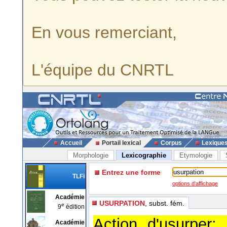
En vous remerciant,
L'équipe du CNRTL
Accueil
Portail lexical
Corpus
Lexique
Morphologie
Lexicographie
Etymologie
Entrez une forme
TLFi
options d'affichage
Académie
USURPATION
, subst. fém.
e
9
édition
Action d'usurper; 
Académie