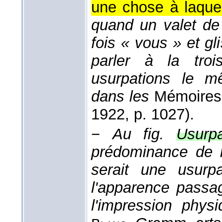
une chose à laquel
quand un valet de
fois « vous » et g
parler à la tro
usurpations le m
dans les
Mémoires
1922
, p. 1027).
−
Au fig.
Usurpa
prédominance de 
serait une usurpa
l'apparence passa
l'impression phys