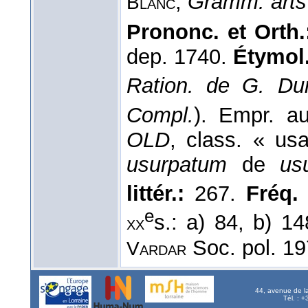
,
Gramm. arts
Blanc
Prononc. et Orth.
dep. 1740.
Étymol.
Ration. de G. Du
Compl.
). Empr. au 
OLD
, class. « us
usurpatum
de
us
littér.:
267.
Fréq. r
e
s.: a) 84, b) 1
xx
Soc. pol. 19
Vardar
44, avenue de l
Tél. : 