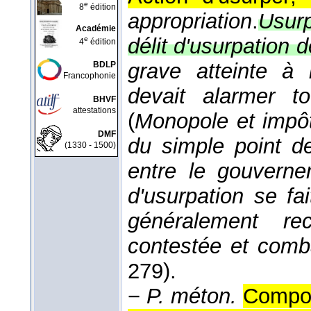
e
8
édition
appropriation
.
Usurp
Académie
délit d'usurpation 
e
4
édition
grave atteinte à 
BDLP
Francophonie
devait alarmer t
BHVF
attestations
(
Monopole et impôt
DMF
du simple point de
(1330 - 1500)
entre le gouverne
d'usurpation se fait
généralement re
contestée et comb
279).
−
P. méton.
Compor