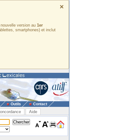
×
e nouvelle version au
1er
ablettes, smartphones) et inclut
Outils
Contact
oncordance
Aide