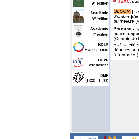
UBAC
, su
e
9
édition
GÉOGR.
[P.
Académie
d'ombre
[
dan
e
8
édition
du mélèze
(
V
Prononc.:
[
Académie
patois langu
e
4
édition
(Compte de 
«
id.
» (cité s
BDLP
déposés au m
Francophonie
à l'ombre » (
BHVF
attestations
DMF
(1330 - 1500)