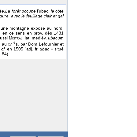
ée
.
La forêt occupe
l'ubac,
le côté
ure, avec le feuillage clair et gai
d'une montagne exposé au nord;
tt. en ce sens en prov. dès 1431
aussi
, lat. médiév.
ubacum
Mistral
e
s au
s. par Dom Lefournier et
xvii
;
cf.
en 1505 l'adj. fr.
ubac
« situé
. 84).