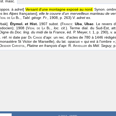
bst. masc.
 oppos. à
adret
]
Versant d'une montagne exposé au nord.
Synon.
ombr
s les Alpes françaises
]
; elle le couvre d'un merveilleux manteau de verd
,
Tabl. géogr. Fr.
, 1908
, p. 263).
V.
adret
ex.
idal de
La
Bl.
ybak].
Étymol. et Hist.
1907 subst. (
:
Uba
,
Ubac
. Le revers 
France
edocien); 1908 (
,
loc. cit.
). Terme dial. du Sud-Est, a
Vidal de
La
Bl.
Digne ds
Doc. ling. du midi de la France
, éd. P. Meyer, t. 1, p. 290), v. 
. réf. ni date par
d'apr. un rec. d'actes de 780 à 1446 rédigé
Du
Cange
onastère St Victor de Marseille), du lat.
opacus
« qui est à l'ombre »
,
Platine en françois
d'apr. R.
ds
Mél. Seguy
, p
Desdier
Christol
Arveiller