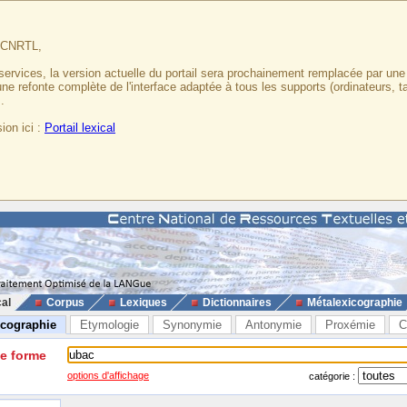
u CNRTL,
services, la version actuelle du portail sera prochainement remplacée par un
 une refonte complète de l'interface adaptée à tous les supports (ordinateurs, t
.
ion ici :
Portail lexical
cal
Corpus
Lexiques
Dictionnaires
Métalexicographie
icographie
Etymologie
Synonymie
Antonymie
Proxémie
C
ne forme
options d'affichage
catégorie :