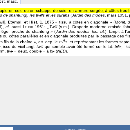
bst. masc.
ouple en soie ou en schappe de soie, en armure sergée, à côtes très f
es de shantung
]
: les twills et les surahs
(
Jardin des modes
, mars 1951
, 
wil].
Étymol. et Hist. 1.
1875 « tissu à côtes en diagonale » (
Monit. d
3),
cf.
aussi
1961: ,,
Twill
(s.m.). Draperie moderne croisée fa
Leloir
 léger proche du shantung » (
Jardin des modes
,
loc. cit.
). Empr. à l'a
es ou côtes parallèles et en diagonale produites par le passage des fi
e
s fils de la chaîne », att. dep. le
s. et représentant les formes septe
xiv
y
, issu du vieil-angl.
twili
qui semble avoir été formé sur le lat.
bilix, -ic
erm.
twi-
« deux, double » à
bi-
(
NED
).