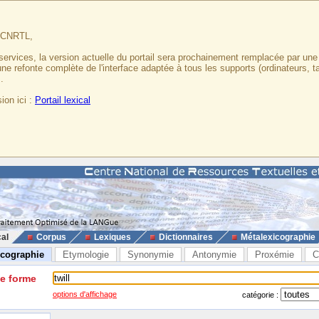
u CNRTL,
services, la version actuelle du portail sera prochainement remplacée par un
 une refonte complète de l'interface adaptée à tous les supports (ordinateurs, t
.
ion ici :
Portail lexical
cal
Corpus
Lexiques
Dictionnaires
Métalexicographie
icographie
Etymologie
Synonymie
Antonymie
Proxémie
C
ne forme
options d'affichage
catégorie :