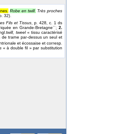
ines.
Robe en twill.
Très proches
p. 32).
es Fils et Tissus
, p. 428, c. 1 ds
briquée en Grande-Bretagne``;
2.
ngl.
twill, tweel
« tissu caractérisé
ls de trame par-dessus un seul et
ntrionale et écossaise et corresp.
is
« à double fil » par substitution