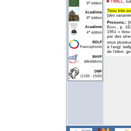
TWILL
, su
e
9
édition
Tissu très s
Académie
[
des variant
e
8
édition
Prononc.:
[t
, p. 16
Académie
Bonn.
1951 « tissu
e
4
édition
par des stri
sous plusieur
BDLP
à l'angl.
twill
Francophonie
de l'élém. g
BHVF
attestations
DMF
(1330 - 1500)