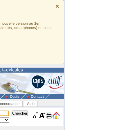
×
e nouvelle version au
1er
ablettes, smartphones) et inclut
Outils
Contact
oncordance
Aide