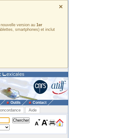
×
e nouvelle version au
1er
ablettes, smartphones) et inclut
Outils
Contact
oncordance
Aide