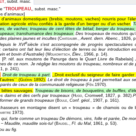
ET
, subst. masc.
TROUPEAU,
le "
, subst. masc."
os d'animaux]
d'animaux domestiques (brebis, moutons, vaches) nourris pour l'élev
tation agricole et/ou confiés à la garde d'un berger ou d'un vacher.
T
ies, de vaches; troupeau de cent têtes de bétail; berger du troupeau;
roupeaux; transhumance des troupeaux
.
Des
troupeaux de moutons
qu'
des plaines jaunes et incultes
(
,
Avent. dern. Abenc.
, 1826
, p
Chateaubr.
e
epuis le XVI
siècle s'est accompagnée de progrès spectaculaires 
certains ont fait leur lieu d'élection de terres où leur introduction est
in et bovin d'Australie)
(
,
Élev.
, 1966
, p. 14).
Wolkowitsch
.
[P. réf. aux moutons de Panurge dans le
Quart Livre
de Rabelais]
es de ce nom. Je néglige les moutons du troupeau, nombreux et de p
61
, p. 241).
.
Droit de troupeau à part
.
,,Droit exclusif du seigneur de faire garde
'autres`` (
1892
).
Le droit de troupeau à part permettait aux s
Guérin
parés de ceux de la communauté religieuse
(
1970
).
Fén.
 bêtes sauvages.
Troupeau de bisons, de bouquetins, de buffles, d'é
s daims et des cerfs par troupeaux
(
,
Cromwell
, 1827
, p. 382).
P
Hugo
 former de grands troupeaux
(
,
Conf. géol.
, 1907
, p. 161).
Boule
chasseurs en montagne disent un « troupeau » de chamois ou de b
1973).
hartre
 qui, forte comme un troupeau De démons, vins, folle et parée, De mon e
−
Maudite, maudite sois-tu!
(
,
Fl. du Mal
, 1861
, p. 53).
Baudel.
ou
au fig.