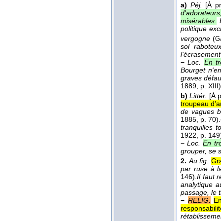
a)
Péj.
[À p
d'adorateurs
misérables
.
politique ex
vergogne
(
G
sol raboteu
l'écrasement
−
Loc.
En t
Bourget n'e
graves défau
1889
, p. XIII)
b)
Littér.
[À 
troupeau d'
de vagues bl
1885
, p. 70).
tranquilles 
1922
, p. 149
−
Loc.
En tr
grouper, se s
2.
Au fig.
Gr
par ruse à l
146).
Il faut 
analytique au
passage, le 
−
RELIG.
En
responsabilit
rétablissemen