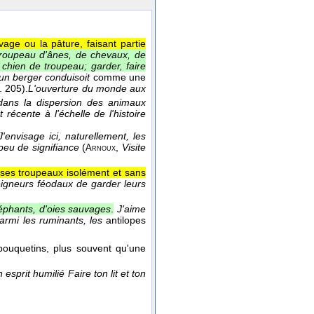
age ou la pâture, faisant partie
roupeau d'ânes, de chevaux, de
 chien de troupeau; garder, faire
un berger conduisoit
comme une
. 205).
L'ouverture du monde aux
dans la dispersion des animaux
 récente à l'échelle de l'histoire
J'envisage ici, naturellement, les
eu de signifiance
(
,
Visite
Arnoux
r ses troupeaux isolément et sans
eigneurs féodaux de garder leurs
léphants, d'oies sauvages
.
J'aime
armi les ruminants, les
antilopes
ouquetins, plus souvent qu'une
sprit humilié Faire ton lit et ton