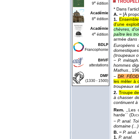
TROUPEL
e
9
édition
* Dans l'artic
Académie
A. −
[À prop
e
8
édition
1.
Ensemble 
d'une exploi
Académie
chèvres, d'o
e
paître les t
4
édition
armée
dans 
BDLP
Européens d
Francophonie
domestiques: 
(troupeaux ov
−
P. métaph
BHVF
hommes dign
attestations
Mathus.
, 19
DMF
−
DR. FÉOD
(1330 - 1500)
les mêler à d
troupeaux sé
2.
Troupe de
à chasser de
continuent à
Rem.
,,Les 
harde`` (
Duc
−
P. anal.
Toi
domaine (...)
B. −
P. anal.
1.
P. anal.