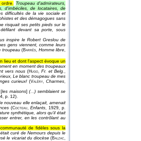
ordre.
Troupeau d'admirateurs,
, d'imbéciles, de locataires, de
difficultés de la vie sociale et
sophistes et des démagogues sans
e risquait ses petits pieds sur le
 défilant devant sa porte, sous
us inspire le Robert Greslou de
nes gens viennent, comme leurs
n troupeau
(
,
Homme libre
,
Barrès
lieu et dont l'aspect évoque un
ment en moment des troupeaux
nt vers nous
(
,
Fr. et Belg.
,
Hugo
érieux, Le blanc troupeau de mes
nges curieux!
(
,
Charmes
,
Valéry
[
les maisons
]
(...) semblaient se
34
, p. 12).
de nouveau elle enlaçait, amenait
ences
(
,
Enfants
, 1929
, p.
Cocteau
ture synthétique, alors qu'il était
aisser entrer, en les contrôlant au
 communauté de fidèles sous la
) était curé de Nemours depuis le
sé le vicariat du diocèse
(
,
Balzac