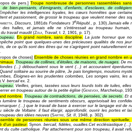
ropos de pers.]
Troupe nombreuse de personnes rassemblées sans 
, de bien-pensants, d'émigrants, d'enfants, d'esclaves, de collégiens
Empêcher les intelligences loyales, les cœurs honnêtes que certaines 
citent et passionnent, de grossir le troupeau que veulent mener des 
e
,
Discours
, 1881
ds
Fondateurs 3
Républ.
, p. 130).
Jamais elle n
ambetta
x des halles, et jamais elle ne s'intéressait au troupeau humain,
 du travail maudit
(
,
Travail
, t. 2
, 1901
, p. 17).
Zola
roupeau
.
En grand nombre, sans discipline.
La juste horreur que no
mpêche point que quelques-unes des précieuses qualités de nos jeu
ts, de ce qu'ils sont des êtres qui ne s'agrègent point naturellement e
.
propos de choses]
Ensemble de choses réunies en grand nombre en un 
animaux.
Troupeau de collines, d'étoiles, de maisons, de nuages
.
De mo
ondes (...) débouchaient sous le vent (...) et accouraient éperdume
Quand solitaire au sourire de pâtre, Je pais longtemps, moutons myst
tombes, Éloignes-en les prudentes colombes, Les songes vains, les a
).
V.
bercail
ex. 2.
oupeau
.
Vieilles, grises, tassées sous leurs lourds toits de tuiles, elles
errer en troupeau autour de la petite église
(
,
Marcheloup
, 19
Genevoix
and nombre.
Troupeau de contradictions, de pensées, de secrets
.
Et 
a lumière le troupeau de sentiments obscurs, apprivoisait les confid
remarquer (...) que le travail de base à exercer sur le langage est de na
 siècle de Voltaire: il faut élargir, approfondir, ouvrir les portes et l
troupeau des idées neuves
(
,
Sit. II
, 1948
, p. 302).
Sartre
semble de personnes réunies sous une même direction spirituelle;
é d'un pasteur.
Synon.
bercail, fidèles, ouailles
.
Cet ecclésiastique (...
t du culte catholique. Par attachement pour son troupeau, il avait refu