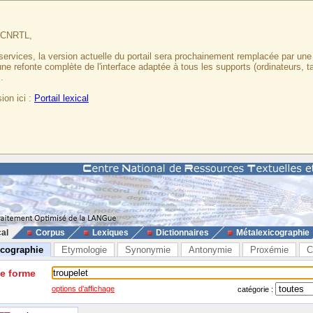
u CNRTL,
services, la version actuelle du portail sera prochainement remplacée par un
 une refonte complète de l'interface adaptée à tous les supports (ordinateurs, t
.
ion ici :
Portail lexical
cal
Corpus
Lexiques
Dictionnaires
Métalexicographie
icographie
Etymologie
Synonymie
Antonymie
Proxémie
C
ne forme
options d'affichage
catégorie :