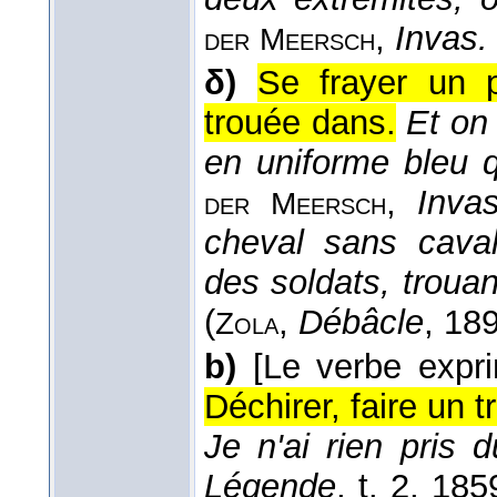
,
Invas.
der
Meersch
δ)
Se frayer un p
trouée dans.
Et on
en uniforme bleu q
,
Inva
der
Meersch
cheval sans cavali
des soldats, trouan
(
,
Débâcle
, 18
Zola
b)
[Le verbe expri
Déchirer, faire un 
Je n'ai rien pris d
Légende
, t. 2
, 185