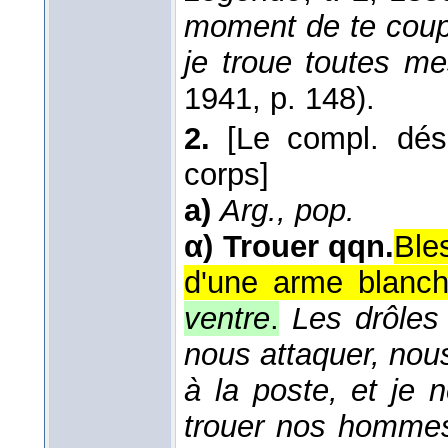
moment de te coupe
je troue toutes m
1941
, p. 148).
2.
[Le compl. dé
corps]
a)
Arg., pop.
α)
Trouer qqn.
Ble
d'une arme blanch
ventre
.
Les drôles
nous attaquer, nou
à la poste, et je 
trouer nos homme