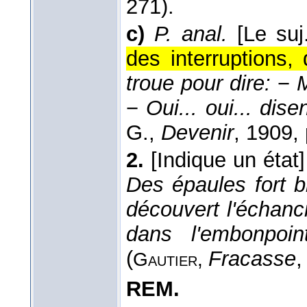
271).
c)
P. anal.
[Le suj
des interruptions,
troue pour dire:
−
−
Oui... oui... dis
G.
,
Devenir
, 1909
,
2.
[Indique un état]
Des épaules fort b
découvert l'échanc
dans l'embonpoin
(
Fracasse
,
Gautier
,
REM.