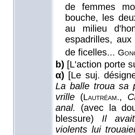
de femmes mord
bouche, les deu
au milieu d'h
espadrilles, aux
de ficelles...
Gon
b)
[L'action porte 
α)
[Le suj. désig
La balle troua sa
vrille
(
,
C
Lautréam.
anal.
(avec la dou
blessure)
Il ava
violents lui trouai