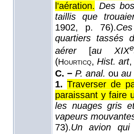
l'aération.
Des bos
taillis que trouai
1902
, p. 76).
Ces
quartiers tassés 
e
aérer
[
au XIX
(
,
Hist. art
,
Hourticq
C. −
P. anal.
ou
au 
1.
Traverser de p
paraissant y faire 
les nuages gris e
vapeurs mouvante
73).
Un avion qui 