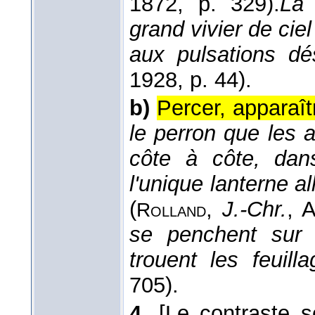
1872
, p. 329).
La 
grand vivier de ciel
aux pulsations d
1928
, p. 44).
b)
Percer, apparaît
le perron que les a
côte à côte, dans
l'unique lanterne a
(
,
J.-Chr.
, 
Rolland
se penchent sur l
trouent les feuilla
705).
4.
[Le contraste se