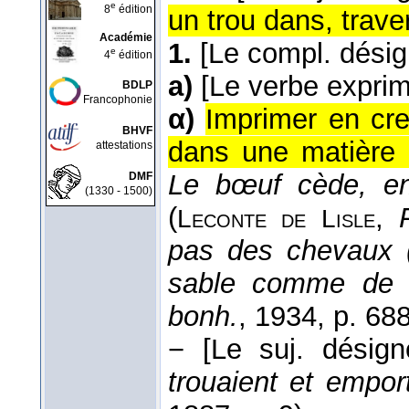
e
8
édition
un trou dans, trave
Académie
1.
[Le compl. dési
e
4
édition
a)
[Le verbe exprim
BDLP
Francophonie
α)
Imprimer en cre
BHVF
dans une matière 
attestations
Le bœuf cède, en
DMF
(1330 - 1500)
(
,
Leconte de
Lisle
pas des chevaux (
sable comme de 
bonh.
, 1934
, p. 688
−
[Le suj. désig
trouaient et empor