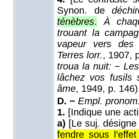
Synon. de
déchir
ténèbres
.
À chaqu
trouant la campag
vapeur vers des 
Terres lorr.
, 1907
, 
troua la nuit:
−
Les
lâchez vos fusils
âme
, 1949
, p. 146)
D. −
Empl. pronom
1.
[Indique une act
a)
[Le suj. désigne
fendre sous l'effe