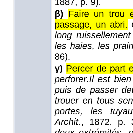
1887
, p. 9).
β)
Faire un trou
passage, un abri.
long ruissellement
les haies, les prair
86).
γ)
Percer de part e
perforer
.
Il est bien
puis de passer deu
trouer en tous sen
portes, les tuyau
Archit.
, 1872
, p. 
deux extrémités, o