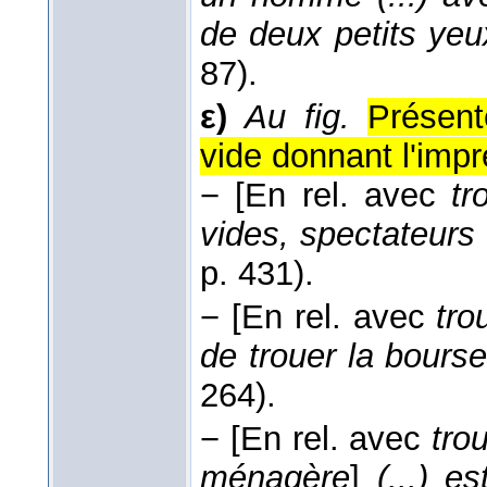
de deux petits yeux
87).
ε)
Au fig.
Présent
vide donnant l'impr
−
[En rel. avec
tr
vides, spectateurs
p. 431).
−
[En rel. avec
tro
de trouer la bours
264).
−
[En rel. avec
tro
ménagère
]
(...) e