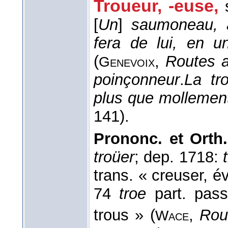
Troueur, -euse,
[
Un
]
saumoneau, a
fera de lui, en u
(
,
Routes a
Genevoix
poinçonneur
.
La tr
plus que mollemen
141).
Prononc. et Orth.
troüer
; dep. 1718:
trans. « creuser, év
74
troe
part. pass
trous » (
,
Ro
Wace