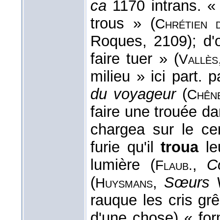
ca
1170 intrans. « 
trous » (
Chrétien
Roques, 2109); d
faire tuer » (
Vallès
milieu » ici part. 
du voyageur
(
Chên
faire une trouée da
chargea sur le ce
furie qu'il
troua
le
lumière (
,
C
Flaub.
(
,
Sœurs 
Huysmans
rauque les cris grê
d'une chose) « for