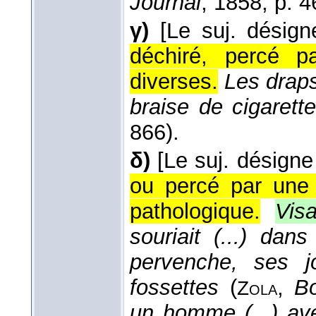
Journal
, 1858
, p. 4
γ)
[Le suj. désign
déchiré, percé p
diverses.
Les draps
braise de cigarett
866).
δ)
[Le suj. désigne
ou percé par une 
pathologique.
Vis
souriait (...) da
pervenche, ses 
fossettes
(
,
B
Zola
un homme (...) ave