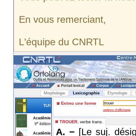
En vous remerciant,
L'équipe du CNRTL
Accueil
Portail lexical
Corpus
Lexique
Morphologie
Lexicographie
Etymologie
Entrez une forme
TLFi
options d'affichage
Académie
TROUER
, verbe trans.
e
9
édition
A. −
[Le suj. dési
Académie