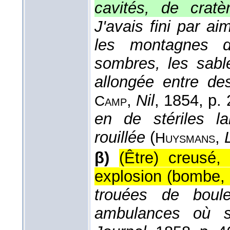
cavités, de cratè
J'avais fini par a
les montagnes d
sombres, les sabl
allongée entre de
,
Nil
, 1854
, p.
Camp
en de stériles l
rouillée
(
,
Huysmans
β)
(Être) creusé,
explosion (bombe, 
trouées de boule
ambulances où s