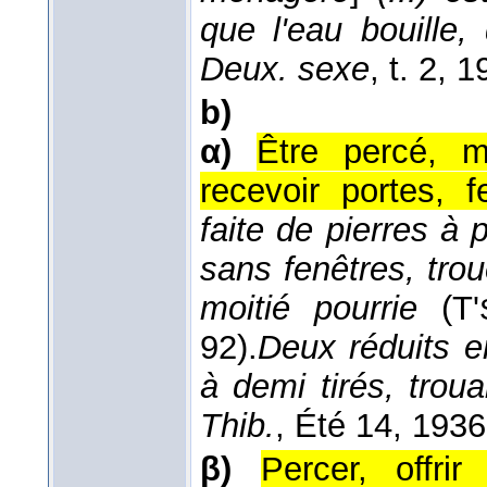
que l'eau bouille, 
Deux. sexe
, t. 2
, 1
b)
α)
Être percé, m
recevoir portes, f
faite de pierres à
sans fenêtres, tro
moitié pourrie
(
T'
92).
Deux réduits e
à demi tirés, trou
Thib.
, Été 14
, 1936
β)
Percer, offri