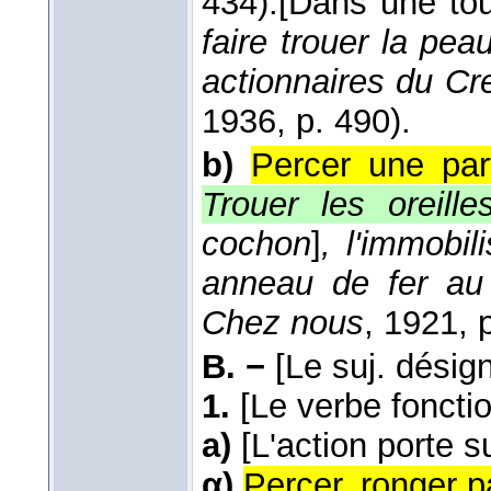
434).
[Dans une tour
faire trouer la pe
actionnaires du Cr
1936
, p. 490).
b)
Percer une par
Trouer les oreille
cochon
]
, l'immobil
anneau de fer au 
Chez nous
, 1921
, 
B. −
[Le suj. désig
1.
[Le verbe fonct
a)
[L'action porte 
α)
Percer, ronger p