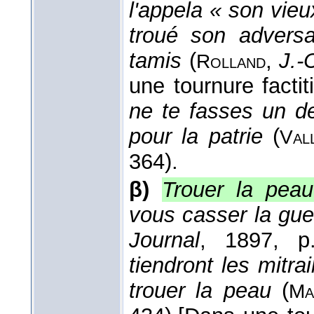
l'appela « son vieux
troué son advers
tamis
(
,
J.-
Rolland
une tournure factit
ne te fasses un d
pour la patrie
(
Val
364).
β)
Trouer la peau
vous casser la gue
Journal
, 1897
, p
tiendront les mitr
trouer la peau
(
Ma