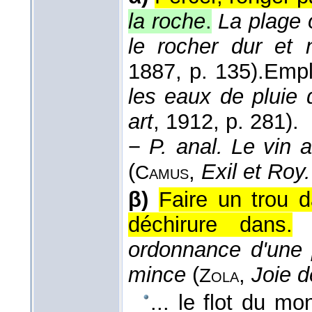
la roche
.
La plage 
le rocher dur et 
1887
, p. 135).
Empl
les eaux de pluie 
art
, 1912
, p. 281).
−
P. anal.
Le vin a
(
,
Exil et Roy.
Camus
β)
Faire un trou 
déchirure dans.
ordonnance d'une p
mince
(
,
Joie d
Zola
... le flot du mo