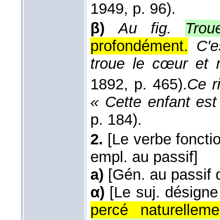
1949
, p. 96).
β)
Au fig.
Trou
profondément.
C'e
troue le cœur et 
1892
, p. 465).
Ce r
« Cette enfant est
p. 184).
2.
[Le verbe fonct
empl. au passif]
a)
[Gén. au passif
α)
[Le suj. désigne
percé naturelleme