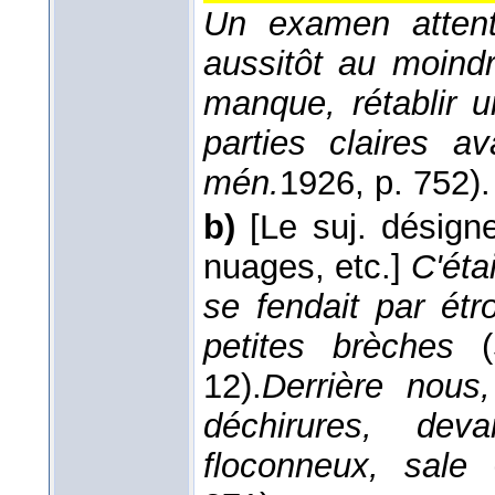
Un examen attent
aussitôt au moind
manque, rétablir u
parties claires a
mén.
1926
, p. 752).
b)
[Le suj. désign
nuages, etc.]
C'éta
se fendait par étr
petites brèches
(
12).
Derrière nous
déchirures, dev
floconneux, sale