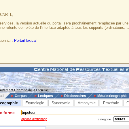
u CNRTL,
services, la version actuelle du portail sera prochainement remplacée par un
 une refonte complète de l'interface adaptée à tous les supports (ordinateurs, t
.
ion ici :
Portail lexical
cal
Corpus
Lexiques
Dictionnaires
Métalexicographie
icographie
Etymologie
Synonymie
Antonymie
Proxémie
C
ne forme
options d'affichage
catégorie :