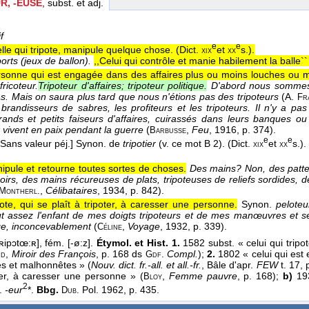
R, -EUSE
, subst. et adj.
f
e
e
elle qui tripote, manipule quelque chose. (
Dict.
et
s.
).
xix
xx
orts (jeux de ballon).
,,Celui qui contrôle et manie habilement la balle``
sonne qui est engagée dans des affaires plus ou moins louches ou 
fricoteur.
Tripoteur d'affaires; tripoteur politique.
D'abord nous sommes
pas. Mais on saura plus tard que nous n'étions pas des tripoteurs
(
A.
Fr
brandisseurs de sabres, les profiteurs et les tripoteurs. Il n'y a pa
grands et petits faiseurs d'affaires, cuirassés dans leurs banques ou
 vivent en paix pendant la guerre
(
,
Feu
, 1916
, p. 374).
Barbusse
e
e
[Sans valeur péj.]
Synon. de
tripotier
(v. ce mot B 2). (Dict.
et
s.).
xix
xx
ipule et retourne toutes sortes de choses.
Des mains? Non, des patte
oirs, des mains récureuses de plats, tripoteuses de reliefs sordides, d
,
Célibataires
, 1934
, p. 842).
Montherl.
pote, qui se plaît à tripoter, à caresser une personne.
Synon.
peloteu
eut assez l'enfant de mes doigts tripoteurs et de mes manœuvres et 
âge, inconcevablement
(
,
Voyage
, 1932
, p. 339).
Céline
ʀipɔtœ:ʀ], fém. [-ø:z].
Étymol. et Hist. 1.
1582 subst. « celui qui trip
,
Miroir des François
, p. 168 ds
Compl.
);
2.
1802 « celui qui est
nd
Gdf.
s et malhonnêtes » (
Nouv. dict. fr.-all. et all.-fr.
, Bâle d'apr.
FEW
t. 17, 
oter, à caresser une personne » (
,
Femme pauvre
, p. 168);
b)
193
Bloy
2
f.
-eur
*.
Bbg.
Pol. 1962, p. 435.
Dub.