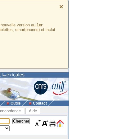
×
e nouvelle version au
1er
ablettes, smartphones) et inclut
Outils
Contact
oncordance
Aide