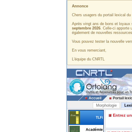
Annonce
Chers usagers du portail lexical d
Après vingt ans de bons et loyaux 
septembre 2026
. Celle-ci apporte
également de nouvelles ressources
Vous pouvez tester la nouvelle vers
En vous remerciant,
L'équipe du CNRTL
Accueil
Portail lexi
Morphologie
Lex
Entrez u
TLFi
Académie