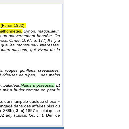
 (
1982
).
Petiot
malhonnêtes.
Synon.
magouilleur,
 un gouvernement honnête. On
,
Orme
, 1897
, p. 177).
Il n'y a
ance
s que les monstrueux intéressés,
 leurs maisons, qui vivent de la
s, rouges, gonflées, crevassées,
évideuses de tripes,
−
des mains
r, baladeur.
Mains tripoteuses.
Et
se mit à hurler comme on peut le
ote, qui manipule quelque chose »
 engagé dans des affaires plus ou
p. 368b);
3. a)
1897 « celui qui se
2 adj. (
,
loc. cit.
). Dér. de
Céline