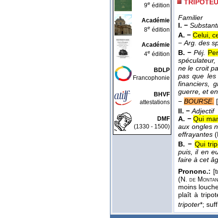
TRIPOTEU
e
9
édition
Familier
Académie
I. −
Substanti
e
8
édition
A. −
Celui, c
−
Arg. des sp
Académie
B. −
Péj.
Per
e
4
édition
spéculateur, 
ne le croit 
BDLP
pas que les 
Francophonie
financiers, 
guerre, et en
BHVF
−
BOURSE.
attestations
II. −
Adjectif
A. −
Qui man
DMF
aux ongles n
(1330 - 1500)
effrayantes
(
B. −
Qui tri
puis, il en 
faire à cet 
Prononc.:
[t
(N.
de
Monta
moins louche
plaît à trip
tripoter
*; suf