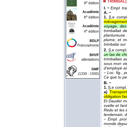
TRIMBAL(
e
9
édition
I. −
Empl. tra
Académie
A. −
e
1.
[Le compl
8
édition
ménagement e
voyage, des 
Académie
trimballait d
e
4
édition
plantureuse 
plume, et me
BDLP
trimbalai sur
Francophonie
2.
[Le compl.
un tas de ch
BHVF
trimballais 
attestations
sous mon vieu
d'employé ai
DMF
−
Loc. fig., p
(1330 - 1500)
Ce que tu pe
B. −
1.
[Le compl.
a)
Transpor
obligation fa
Et Daudet me
svelte et fan
Redu et les i
lendemain, 
−
Empl. pro
monde depuis 