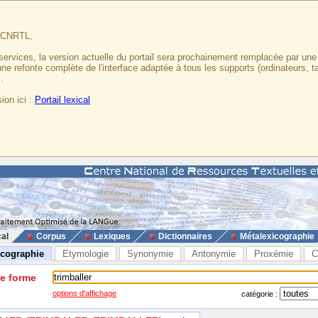
u CNRTL,
services, la version actuelle du portail sera prochainement remplacée par un
 une refonte complète de l'interface adaptée à tous les supports (ordinateurs, t
.
ion ici :
Portail lexical
cal
Corpus
Lexiques
Dictionnaires
Métalexicographie
icographie
Etymologie
Synonymie
Antonymie
Proxémie
C
ne forme
options d'affichage
catégorie :