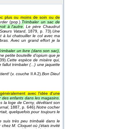
vec plus ou moins de soin ou de
arder
(pop.).
Trimbaler un sac de
it à l'autre
.
Le père Chaudrut
Sœurs Vatard
, 1879
, p. 73).
Une
à lui chatouiller le col avec ma
bras. Avec un grand effort je la
rimbaler un livre (dans son sac),
e petite bouteille d'opium que je
 39).
Cette espèce de misère qui,
allut trimbaler (...) une jaquette
tient!
(v.
couche
II A 2).
Bon Dieu!
 généralement avec l'idée d'une
ler des enfants dans les magasins
.
ns la loge de Cerny, dévêtant son
urnal
, 1887
, p. 646).
Notre cocher
rtait, quelquefois pour toujours le
 suis très peu trimbalé dans le
 chez M. Cloquet où j'étais invité