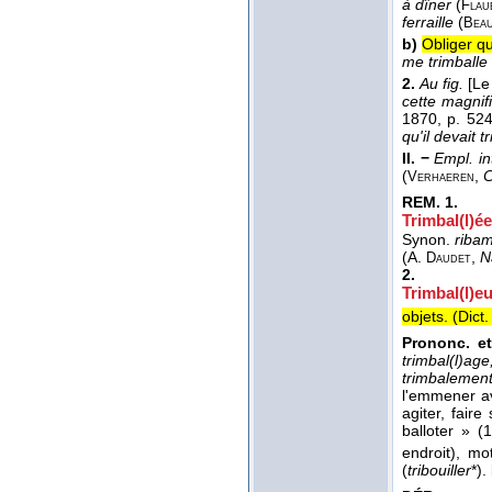
à dîner
(
Flau
ferraille
(
Beau
b)
Obliger q
me trimballe
2.
Au fig.
[Le
cette magnif
1870
, p. 524
qu'il devait 
II. −
Empl. int
(
,
C
Verhaeren
REM.
1.
Trimbal(l)ée
Synon.
ribam
(
A.
,
N
Daudet
2.
Trimbal(l)eu
objets. (
Dict
Prononc. et
trimbal(l)age
trimbalemen
l'emmener av
agiter, fair
balloter » (
endroit), mo
(
tribouiller
*).