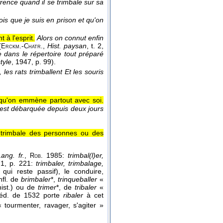
awrence quand il se trimbale sur sa
mois que je suis en prison et qu'on
à l'esprit.
Alors on connut enfin
(
-
,
Hist. paysan
, t. 2
,
Erckm.
Chatr.
 dans le répertoire tout préparé
tyle
, 1947
, p. 99).
 les rats trimballent Et les souris
qu'on emmène partout avec soi.
a est débarquée depuis deux jours
 trimbale des personnes ou des
ang. fr.
,
1985:
trimbal(l)er,
Rob.
1, p. 221:
trimbaler, trimbalage,
qui reste passif), le conduire,
infl. de
brimbaler
*,
trinqueballer
«
hist.) ou de
trimer
*, de
tribaler
«
 l'éd. de 1532 porte
ribaler
à cet
 tourmenter, ravager, s'agiter »