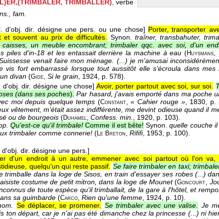
L)ER,(TRIMBALER, TRIMBALLER)
, verbe
ns., fam.
. d'obj. dir. désigne une pers. ou une chose]
Porter, transporter a
t souvent au prix de difficultés.
Synon.
traîner, transbahuter, trim
caisses, un meuble encombrant; trimbaler qqc. avec soi, d'un endro
es piles d'in-18 et les entassait derrière la machine à eau
(
,
Huysmans
Suissesse venait faire mon ménage. (...) je m'amusai inconsidérément 
 vis fort embarrassé lorsque tout aussitôt elle s'écroula dans mes 
 un divan
(
,
Si le grain
, 1924
, p. 578).
Gide
 d'obj. dir. désigne une chose]
Avoir, porter partout avec soi, sur soi.
T
oses (dans ses poches
).
Par hasard, j'avais emporté dans ma poche un
avec moi depuis quelque temps
(
,
« Cahier rouge »
, 1830
, p.
Constant
x vêtement, m'était assez indifférente, me devint odieuse quand il me f
sé ou de bourgeois
(
,
Confess. min.
, 1920
, p. 103).
Duhamel
op.
Qu'est-ce qu'il trimbale!
Comme il est bête!
Synon.
quelle couche il 
ux trimbaler comme connerie!
(
,
Rififi
, 1953
, p. 100).
Le
Breton
 d'obj. dir. désigne une pers.]
ter d'un endroit à un autre, emmener avec soi partout où l'on va,
stidieuse, quelqu'un qui reste passif.
Se faire trimbaler en taxi; trimba
 trimballe dans la loge de Sisos, en train d'essayer ses robes (...) da
taisiste costume de petit mitron, dans la loge de Mounet
(
,
Jo
Goncourt
nconnus de toute espèce qu'il trimballait, de la gare à l'hôtel, et rempo
dans sa guimbarde
(
,
Rien qu'une femme
, 1924
, p. 10).
Carco
nom.
Se déplacer, se promener.
Se trimbaler avec une valise
.
Je me
ton départ, car je n'ai pas été dimanche chez la princesse (...) ni hier