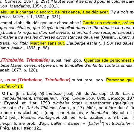
,
Corresp.
, 1867
, p. 297).
Il faut le voir: il se prend pour le colonel L
b.
,
Mandarins
, 1954
, p. 201).
voir
uelqu'un à changer d'endroit, de résidence, à se déplacer.
Il y a trois 
(
,
Misér.
, t. 1
, 1862
, p. 331).
Hugo
 compl. d'obj. dir. désigne une chose abstr.]
Garder en mémoire, présent 
ique constitution, que Sieyès trimballait dans sa tête depuis cinq ans
).
L'autre le regarda d'un œil sévère, cherchant une réplique farouche
trimbaler à travers les diverses circonstances de la vie
(
,
Exerc.
s
Queneau
rans., vx, littér.
Marcher sans but.
L'auberge est là (...) Sur ses dalles,
amp. halluc.
, 1893
, p. 88).
,
(Trimbalée, Trimballée)
subst. fém.,
pop.
Quantité (de personnes) 
belle
.
Marié, certes, et père d'une trimballée d'enfants. Toute la smal
abab
, 1877
, p. 128).
r, -euse,
(Trimbaleur, Trimballeur)
subst.,
rare,
pop.
Personne qui
e
e
.
et
s.
).
xix
xx
 Orth.:
[tʀ ε ̃bale],
(il) trimbale
[-bal]. Att. ds
Ac.
dep. 1835.
Lar. L
, trimbal(l)ement, trimbal(l)eur
. Prop.
-
Orth. Lexicogr.
197
Catach
Golf.
t
.
Étymol. et Hist.
1790
trimbaler (qqn)
« transporter (quelqu'un 
ec soi » (
Le Rat du Châtelet
, Anon., p. 17). Altér., peut-être due à l'
e sonner (les cloches) » (empl. par Rabelais, v.
brimbaler
, étymol. et 
1542 [éd.],
,
Pantagruel
, XII, éd. V.-L. Saulnier, p. 94, var.;
Rabelais
1
t expr. formé prob. d'apr.
baller
« danser » (
baller
*) et
tribo(u)ler
«
Fréq. abs. littér.:
121.