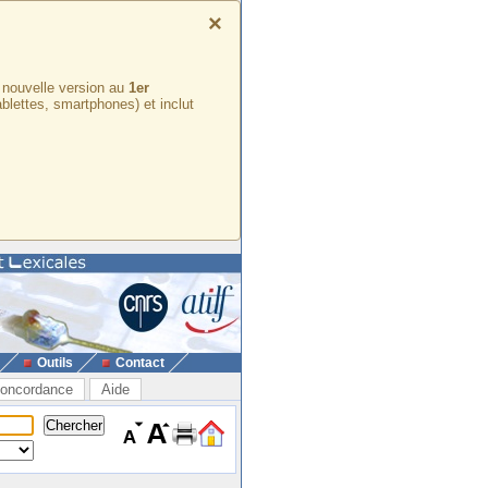
×
e nouvelle version au
1er
ablettes, smartphones) et inclut
Outils
Contact
oncordance
Aide