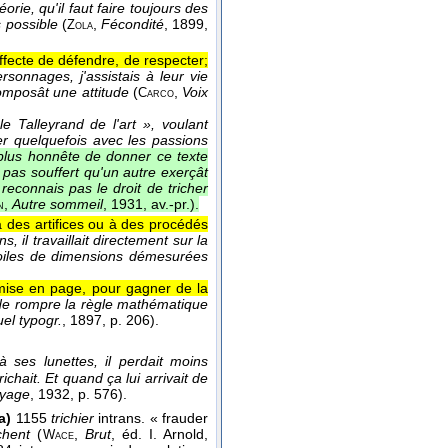
orie, qu'il faut faire toujours des
s possible
(
,
Fécondité
, 1899
,
Zola
fecte de défendre, de respecter;
rsonnages, j'assistais à leur vie
composât une attitude
(
,
Voix
Carco
e Talleyrand de l'art », voulant
her quelquefois avec les passions
 plus honnête de donner ce texte
s pas souffert qu'un autre exerçât
 reconnais pas le droit de tricher
,
Autre sommeil
, 1931, av.-pr.
).
n
à des artifices ou à des procédés
s, il travaillait directement sur la
s toiles de dimensions démesurées
 mise en page, pour gagner de la
 de rompre la règle mathématique
el typogr.
, 1897
, p. 206).
 ses lunettes, il perdait moins
richait. Et quand ça lui arrivait de
yage
, 1932
, p. 576).
a)
1155
trichier
intrans. « frauder
chent
(
,
Brut
, éd. I. Arnold,
Wace