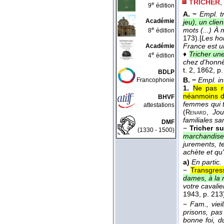
TRICHER
,
e
9
édition
A. −
Empl. t
Académie
jeu), un clien
e
mots (...) À 
8
édition
173).
[
Les ho
France est un
Académie
♦
Tricher un
e
4
édition
chez d'honnê
t. 2
, 1862
, p
BDLP
B. −
Empl. in
Francophonie
1.
Ne pas re
néanmoins d
BHVF
femmes qui t
attestations
(
,
Jou
Renard
familiales sa
DMF
−
Tricher su
(1330 - 1500)
marchandise
jurements, te
achète et qu
a)
En partic.
−
Transgress
dames, à la 
votre cavalie
1943
, p. 213
−
Fam., vieill
prisons, pa
bonne foi, du