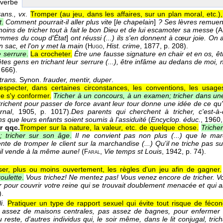
 verbe
rans., vx
.
Tromper (au jeu, dans les affaires, sur un plan moral, etc.),
t
.
Comment pourrait-il aller plus vite
[
le chapelain
]
? Ses lèvres remuent
moins de tricher tout à fait le bon Dieu et de lui escamoter sa messe
(
A
mmes du coup d'État
]
ont réussi (...) ils s'en donnent à cœur joie. On 
 sac, et l'on y met la main
(
,
Hist. crime
, 1877
, p. 208).
Hugo
e serrure
.
La crocheter.
Être une fausse signature en chair et en os, êt
tes gens en trichant leur serrure (...), être infâme au dedans de moi, 
. 666).
trans.
Synon.
frauder, mentir, duper
.
specter, dans certaines circonstances, les conventions, les usages
e s'y conformer.
Tricher à un concours, à un examen; tricher dans un
richent pour passer de force avant leur tour donne une idée de ce qu'e
rnal
, 1905
, p. 1017).
Des parents qui cherchent à tricher, c'est-à-
ns que leurs enfants soient soumis à l'assiduité
(
Encyclop. éduc.
, 1960
r qqc.
Tromper sur la nature, la valeur, etc. de quelque chose.
Tricher
; tricher sur son âge
.
Il ne convient pas non plus (...) que le m
nte de tromper le client sur la marchandise (...) Qu'il ne triche pas su
'il vende à la même aune!
(
,
Vie temps st Louis
, 1942
, p. 74).
Faral
er, plus ou moins ouvertement, les règles d'un jeu afin de gagner.
roulette
.
Vous trichez! Ne mentez pas! Vous venez encore de tricher. 
r pour couvrir votre reine qui se trouvait doublement menacée et qui all
).
i
.
Pratiquer un type de rapport sexuel qui évite tout risque de fécon
s assez de maisons centrales, pas assez de bagnes, pour enfermer
 reste, d'autres individus qui, le soir même, dans le lit conjugal, tri