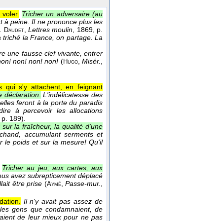
 voler.
Tricher un adversaire (au
 à peine. Il ne prononce plus les
.
,
Lettres moulin
, 1869
, p.
Daudet
a triché la France, on partage. La
re une fausse clef vivante, entrer
non! non! non! non!
(
,
Misér.
,
Hugo
 qui s'y attachent, en feignant
e déclaration
.
L'indélicatesse des
lles feront à la porte du paradis
dire à percevoir les allocations
, p. 189).
 sur la fraîcheur, la qualité d'une
archand, accumulant serments et
r le poids et sur la mesure! Qu'il
Tricher au jeu, aux cartes, aux
Vous avez subrepticement déplacé
ait être prise
(
,
Passe-mur.
,
Aymé
dation.
Il n'y avait pas assez de
 les gens que condamnaient, de
chaient de leur mieux pour ne pas