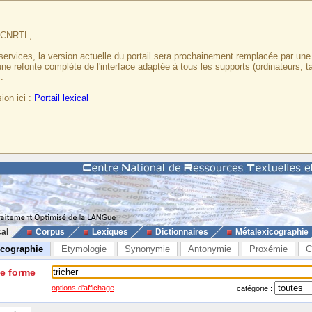
u CNRTL,
services, la version actuelle du portail sera prochainement remplacée par un
 une refonte complète de l'interface adaptée à tous les supports (ordinateurs, t
.
ion ici :
Portail lexical
cal
Corpus
Lexiques
Dictionnaires
Métalexicographie
icographie
Etymologie
Synonymie
Antonymie
Proxémie
C
ne forme
options d'affichage
catégorie :