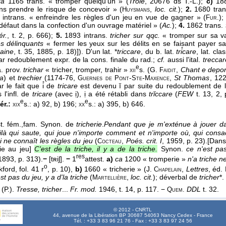
ca
1165 trans. « tromper quelqu'un » (
Troie
, 20676 ds T.-L.);
c)
188
ns prendre le risque de concevoir » (
,
loc. cit.
);
2.
1680 tran
Huysmans
 intrans. « enfreindre les règles d'un jeu en vue de gagner » (
)
Fur.
éfaut dans la confection d'un ouvrage matériel » (
Ac.
);
4.
1862 trans.
ér.
, t. 2, p. 666);
5.
1893 intrans.
tricher sur qqc.
« tromper sur sa val
es délinquants
« fermer les yeux sur les délits en se faisant payer 
raine
, t. 35, 1885, p. 18)]). D'un lat. *
triccare
, du b. lat.
tri̊care
, lat. cla
ar redoublement expr. de la cons. finale du rad.;
cf.
aussi l'ital.
treccar
e
a. prov.
trichar
« tricher, tromper, trahir »
s. (G.
,
Chant e depor
xii
Faidit
ra
) et
trechier
(1174-76,
-
-
,
St Thomas
, 12
Guernes de
Pont
Ste
Maxence
r le fait que i̊ de
tricare
est devenu ĭ par suite du redoublement de l
 l'infl. de
tricare
(avec ị), ị a été rétabli dans
trĭccare
(
FEW
t. 13, 2,
e
e
ér.:
s.: a) 92, b) 196;
s.: a) 395, b) 646.
xix
xx
t. fém.,
fam.
Synon. de
tricherie
.
Pendant que je m'exténue à jouer dan
oilà qui saute, qui joue n'importe comment et n'importe où, qui consa
i ne connaît les règles du jeu
(
,
Poés. crit. I
, 1959
, p. 23).
[Dans
Cocteau
ie au jeu]
C'est de la triche, il y a de la triche.
Synon.
ce n'est pa
res
 1893, p. 313).
−
[tʀiʃ].
−
1
attest.
a)
ca
1200 « tromperie »
n'a triche n
o
ford, fol. 41 r
, p. 10),
b)
1660 « tricherie » (J.
,
Lettres
, éd.
Chapelain
est pas du jeu, y a d'la triche
(
,
loc. cit.
); déverbal de
tricher
*.
Martellière
(P.).
Tresse, tricher
...
Fr. mod.
1946, t. 14, p. 117. −
DDL
t. 32.
Quem.
© 2012 - CNRTL
44, avenue de la Libération BP 30687 54063 Nancy Cedex - France
Tél. : +33 3 83 96 21 76 - Fax : +33 3 83 97 24 56