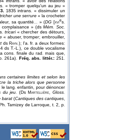
4 intrans. « avoir des relations
s. « tromper quelqu'un au jeu »
;
3.
1835 intrans. « dissimuler un
tricher une serrure
« la crocheter
e
eur, sa quantité... » (
DG
[
s.
xvi
sa complaisance » (ds
Mém. Soc.
ss.
tri̊cari
« chercher des détours,
e
« abuser, tromper; embrouiller,
t
ds
); l'a. fr. a deux formes:
Rayn.
24 ds T.-L.), ce double vocalisme
a cons. finale du rad. mais que,
 p. 261a).
Fréq. abs. littér.:
251.
s certaines limites et selon les
cre la triche alors que personne
 le lang. enfantin, pour dénoncer
s du jeu
. (Ds
,
Gloss.
Martellière
e barat
(
Cantiques des cantiques
,
 Ph. Tamizey de Larroque, t. 2, p.