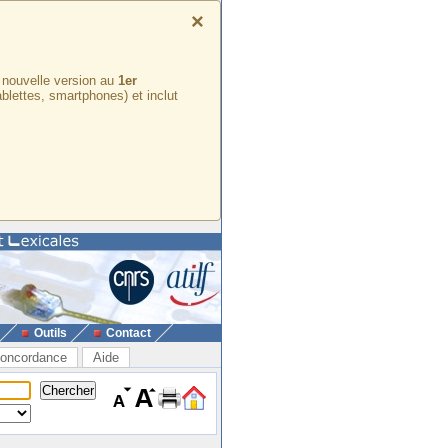
×
e nouvelle version au
1er
ablettes, smartphones) et inclut
Outils
Contact
oncordance
Aide