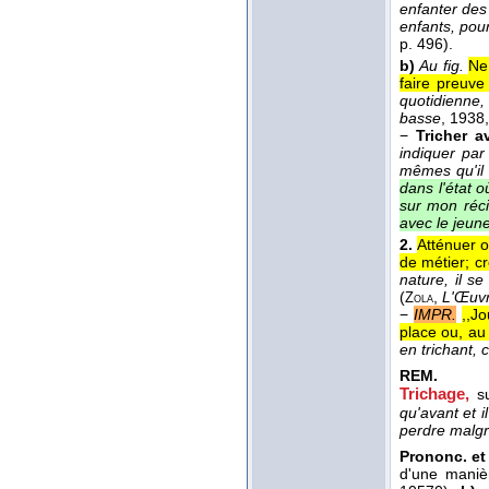
enfanter de
enfants, pour
p. 496).
b)
Au fig.
Ne
faire preuve 
quotidienne, 
basse
, 1938
−
Tricher a
indiquer par
mêmes qu'il 
dans l'état o
sur mon récit
avec le jeun
2.
Atténuer o
de métier; cr
nature, il s
(
,
L'Œuv
Zola
−
IMPR.
,,J
place ou, au
en trichant, 
REM.
Trichage,
s
qu'avant et i
perdre malgr
Prononc. et 
d'une maniè