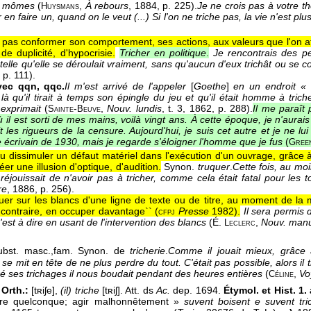
s mômes
(
,
À rebours
, 1884
, p. 225).
Je ne crois pas à votre thé
Huysmans
 en faire un, quand on le veut (...) Si l'on ne triche pas, la vie n'est plu
 pas conformer son comportement, ses actions, aux valeurs que l'on af
de duplicité, d'hypocrisie.
Tricher en politique
.
Je rencontrais des pe
telle qu'elle se déroulait vraiment, sans qu'aucun d'eux trichât ou se 
, p. 111).
vec qqn, qqc.
Il m'est arrivé de l'appeler
[
Goethe
]
en un endroit « l
 là qu'il tirait à temps son épingle du jeu et qu'il était homme à tric
exprimait
(
-
,
Nouv. lundis
, t. 3
, 1862
, p. 288).
Il me paraît
Sainte
Beuve
ù il est sorti de mes mains, voilà vingt ans. À cette époque, je n'aurai
 les rigueurs de la censure. Aujourd'hui, je suis cet autre et je ne lui
e écrivain de 1930, mais je regarde s'éloigner l'homme que je fus
(
Gree
u dissimuler un défaut matériel dans l'exécution d'un ouvrage, grâce 
éer une illusion d'optique, d'audition.
Synon.
truquer
.
Cette fois, au moin
e réjouissait de n'avoir pas à tricher, comme cela était fatal pour le
re
, 1886
, p. 256).
ouer sur les blancs d'une ligne de texte ou de titre, au moment de la
 contraire, en occuper davantage`` (
Presse
1982
).
Il sera permis
cfpj
c'est à dire en usant de l'intervention des blancs
(
É.
,
Nouv. manu
Leclerc
ubst. masc.,
fam.
Synon. de
tricherie
.
Comme il jouait mieux, grâce à
l se mit en tête de ne plus perdre du tout. C'était pas possible, alors il t
é ses trichages il nous boudait pendant des heures entières
(
,
Vo
Céline
Orth.:
[tʀiʃe],
(il) triche
[tʀiʃ]. Att. ds
Ac.
dep. 1694.
Étymol. et Hist. 1. 
re quelconque; agir malhonnêtement »
suvent boisent e suvent tri