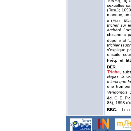
10570);
b)
sexuelles sa
(
); 1690
Rich.
manque, un d
» (
,
Mis
Hugo
tricher sur l
archéol. Lor
chicaner » p
duper » et l'
trichier
(
sup
s'explique pa
ensuite, sous
Fréq. rel. litt
DÉR.
Triche,
subs
règles, le v
mieux que lu
une tromper
Vendômois
,
éd. C. E. Pick
85), 1893
c'
BBG.
−
Lebel