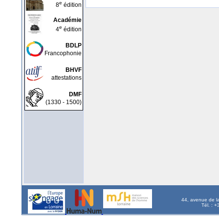
e
8
édition
Académie
e
4
édition
BDLP
Francophonie
BHVF
attestations
DMF
(1330 - 1500)
44, avenue de l
Tél. : 