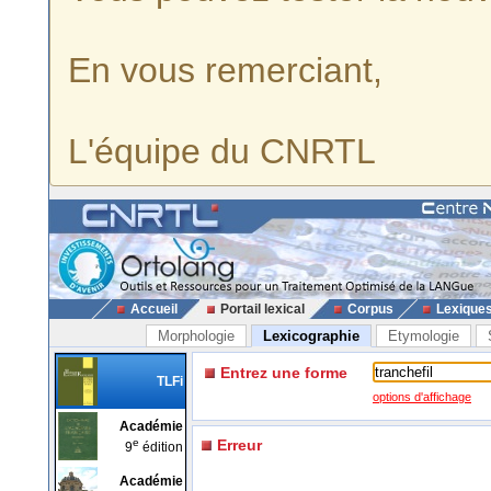
En vous remerciant,
L'équipe du CNRTL
Accueil
Portail lexical
Corpus
Lexique
Morphologie
Lexicographie
Etymologie
Entrez une forme
TLFi
options d'affichage
Académie
e
Erreur
9
édition
Académie