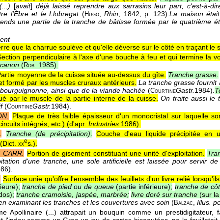
...)
[
avait
]
déjà laissé reprendre aux sarrasins leur part, c'est-à-di
re l'Èbre et le Llobregat
(
,
Rhin
, 1842
, p. 123).
La maison étai
Hugo
tends une partie de la tranche de bâtisse formée par le quatrième é
ent
rre que la charrue soulève et qu'elle déverse sur le côté en traçant le si
Section perpendiculaire à l'axe d'une bouche à feu et qui termine la vo
 canon
(
1985
).
Rob.
artie moyenne de la cuisse située au-dessus du gîte.
Tranche grasse
.
 et formé par les muscles cruraux antérieurs.
La tranche grasse fournit
bourguignonne, ainsi que de la viande hachée
(
Gastr.
1984
).
T
Courtine
ué par le muscle de la partie interne de la cuisse.
On traite aussi le 
f
(
Gastr.
1984
).
Courtine
ON.
Plaque de très faible épaisseur d'un monocristal sur laquelle s
circuits intégrés, etc.) (
d'apr.
Industries
1986
).
.
Tranche (de précipitation)
.
Couche d'eau liquide précipitée en 
e
(
Dict.
s.
).
xx
 CARR.
Portion de gisement constituant une unité d'exploitation.
Tra
oitation d'une tranche, une sole artificielle est laissée pour servir 
986
).
.
Surface unie qu'offre l'ensemble des feuillets d'un livre relié lorsqu'il
ieure);
tranche de pied ou de queue
(partie inférieure);
tranche de cô
dos);
tranche cramoisie, jaspée, marbrée;
livre doré sur tranche
(sur la
 en examinant les tranches et les couvertures avec soin
(
,
Illus. 
Balzac
me Apollinaire (...) attrapait un bouquin comme un prestidigitateur, f