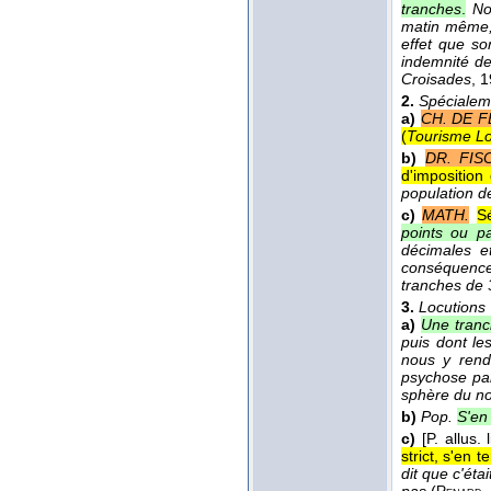
tranches
.
No
matin même, 
effet que so
indemnité de
Croisades
, 
2.
Spécialem
a)
CH. DE F
(
Tourisme Lo
b)
DR. FIS
d'imposition 
population d
c)
MATH.
Sé
points ou p
décimales et
conséquenc
tranches de 3
3.
Locutions
a)
Une tran
puis dont l
nous y ren
psychose par
sphère du no
b)
Pop.
S'en
c)
[P. allus.
strict, s'en 
dit que c'éta