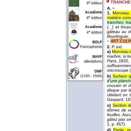
TRANCHE
e
9
édition
A. −
Académie
1.
Morceau, 
e
matière come
8
édition
tranches; tr
(...) et fr
Académie
gâteau au c
e
4
édition
Bourlinguer
,
−
ART CULI
BDLP
2.
P. ext.
Francophonie
a)
Morceau c
marbre, si l
BHVF
Paris
, 1832
,
attestations
suffisamment
microscope
(
DMF
b)
Surface q
(1330 - 1500)
d'une planch
couvain et d
disque par l
râtelant on 
Gaspard
, 19
c)
Section d
dômes de ver
feuilles. Au
gâtez pas cet
1, p. 457).
d)
Partie, p