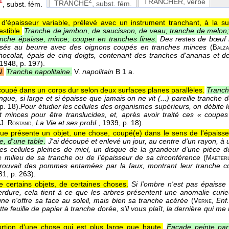
2
TRANCHER
, verbe
1
TRANCHE
, subst. fém.
, subst. fém.
d'épaisseur variable, prélevé avec un instrument tranchant, à la su
stible.
Tranche de jambon, de saucisson, de veau; tranche de melon;
anche épaisse, mince; couper en tranches fines
.
Des restes de bœuf b
icassés au beurre avec des oignons coupés en tranches minces
(
Balz
hocolat, épais de cinq doigts, contenant des tranches d'ananas et
 1948
, p. 197).
N.
Tranche napolitaine
.
V.
napolitain
B 1 a.
oupé dans un corps dur selon deux surfaces planes parallèles.
Tranch
ongue, si large et si épaisse que jamais on ne vit (...) pareille tranc
 p. 18).
Pour étudier les cellules des organismes supérieurs, on débite
 minces pour être translucides, et, après avoir traité ces « coupes
J.
,
La Vie et ses probl.
, 1939
, p. 18).
Rostand
ue présente un objet, une chose, coupé(e) dans le sens de l'épaisse
e, d'une table
.
J'ai découpé et enlevé un jour, au centre d'un rayon, à un
es cellules pleines de miel, un disque de la grandeur d'une pièce 
e milieu de sa tranche ou de l'épaisseur de sa circonférence
(
Maeterl
trouvait des pommes entamées par la faux, montrant leur tranche co
31
, p. 263).
e certains objets, de certaines choses.
Si l'ombre n'est pas épaisse 
dure, cela tient à ce que les arbres présentent une anomalie curie
cune n'offre sa face au soleil, mais bien sa tranche acérée
(
,
Enf
Verne
te feuille de papier à tranche dorée, s'il vous plaît, la dernière qui me 
ortion d'une chose qui est plus large que haute.
Façade peinte par