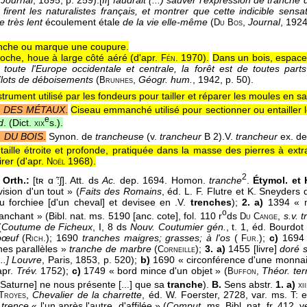
,
Journal
, 1895
, p. 259).
[
Il
]
faudrait (...) sauver l'expression de tranch
firent les naturalistes français, et montrer que cette indicible sens
e très lent
écoulement étale
de la vie elle-même
(
,
Journal
, 192
Du
Bos
anche ou marque une coupure.
ioche, houe à large côté aéré (
d'apr.
1970
).
Dans un bois, espace
Fén.
toute l'Europe occidentale et centrale, la forêt est de toutes par
îlots de déboisements
(
,
Géogr. hum.
, 1942
, p. 50).
Brunhes
strument utilisé par les fondeurs pour tailler et réparer les moules en sa
. DES MÉTAUX
.
Ciseau emmanché utilisé pour sectionner ou entailler l
e
d
. (
Dict.
s.
).
xix
 DU BOIS
.
Synon. de
trancheuse
(v.
trancheur
B 2).
V.
trancheur
ex. d
taille étroite et profonde, pratiquée dans la masse des pierres à extra
irer (
d'apr.
1968
).
Noël
2
 Orth.:
[tʀ ɑ ̃:ʃ]. Att. ds
Ac.
dep. 1694. Homon.
tranche
.
Étymol. et H
vision d'un tout » (
Faits des Romains
, éd. L. F. Flutre et K. Sneyders
u forchiee [d'un cheval] et devisee en .V.
trenches
);
2. a)
1394 « m
o
anchant » (Bibl. nat. ms. 5190 [anc. cote], fol. 110 r
ds
,
s.v. 
Du
Cange
(
Coutume de Ficheux
, I, 8 ds
Nouv. Coutumier gén.
, t. 1, éd. Bourdo
bœuf
(
); 1690
tranches maigres; grasses; à l'os
(
);
c)
1694 «
Rich.
Fur.
nes parallèles »
tranche de marbre
(
);
3. a)
1455 [livre]
doré 
Corneille
..] Louvre
, Paris, 1853, p. 520);
b)
1690 « circonférence d'une monnai
pr.
Trév.
1752);
c)
1749 « bord mince d'un objet » (
Théor. te
Buffon,
 Saturne] ne nous présente [...] que sa
tranche
).
B.
Sens abstr.
1. a)
xii
,
Chevalier de la charrette
, éd. W. Foerster, 2728, var. ms. T: e
Troyes
 trence
« l'un après l'autre, d'affilée » (
Comput
, ms. Bibl. nat. fr. 412,