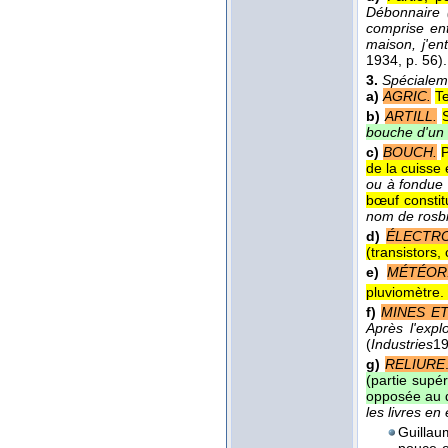
Débonnaire (
comprise ent
maison, j'en
1934
, p. 56).
3.
Spécialem
a)
AGRIC.
Te
b)
ARTILL.
bouche d'un
c)
BOUCH.
P
de la cuisse
ou à fondue 
bœuf constit
nom de rosbi
d)
ÉLECTR
(transistors, 
e)
MÉTÉOR
pluviomètre. 
f)
MINES ET
Après l'expl
(
Industries
1
g)
RELIURE
(partie supér
opposée au 
les livres en
Guillau