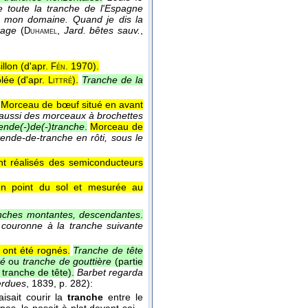
re toute la tranche de l'Espagne
t mon domaine. Quand je dis la
tage
(
,
Jard. bêtes sauv.
,
Duhamel
llon (
d'apr.
. 1970
).
Fén
lée (
d'apr.
).
Tranche de la
Littré
Morceau de bœuf situé en avant
 aussi des morceaux à brochettes
ende(-)de(-)tranche
.
Morceau de
tende-de-tranche en rôti, sous le
ont réalisés des semiconducteurs
un point du sol et mesurée au
nches montantes, descendantes
.
de couronne à la tranche suivante
s ont été rognés.
Tranche de tête
té
ou
tranche de gouttière
(partie
 tranche de tête).
Barbet regarda
perdues
, 1839
, p. 282):
aisait courir la
tranche
entre le