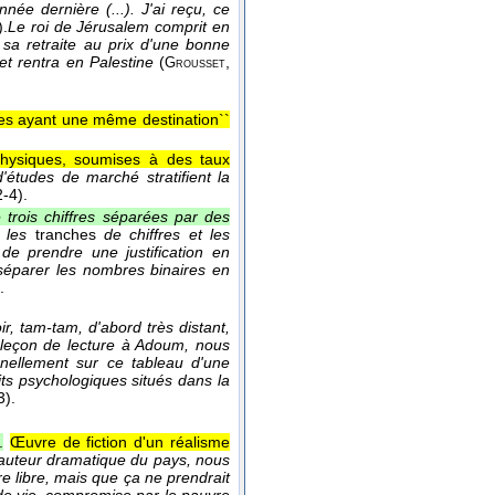
ée dernière (...). J'ai reçu, ce
).
Le roi de Jérusalem comprit en
 sa retraite au prix d'une bonne
et rentra en Palestine
(
,
Grousset
res ayant une même destination``
physiques, soumises à des taux
d'études de marché stratifient la
2-4).
 trois chiffres séparées par des
 les
tranches
de chiffres et les
 de prendre une justification en
 séparer les nombres binaires en
.
ir, tam-tam, d'abord très distant,
leçon de lecture à Adoum, nous
nnellement sur ce tableau d'une
its psychologiques situés dans la
3).
.
Œuvre de fiction d'un réalisme
auteur dramatique du pays, nous
tre libre, mais que ça ne prendrait