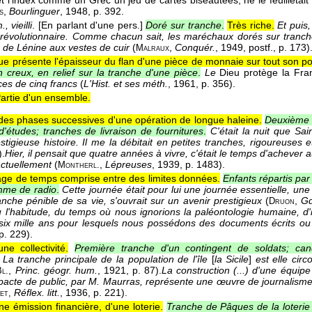
 l'index comme un Grec un jeu de cartes biseautées, ne le feuilletait p
,
Bourlinguer
, 1948
, p. 392.
s
, vieilli
.
[En parlant d'une pers.]
Doré sur tranche
.
Très riche.
Et puis,
é révolutionnaire. Comme chacun sait, les maréchaux dorés sur tranche
de Lénine aux vestes de cuir
(
,
Conquér.
, 1949
, postf., p. 173)
Malraux
ue présente l'épaisseur du flan d'une pièce de monnaie sur tout son po
n creux, en relief sur la tranche d'une pièce
.
Le
Dieu protège la Fr
ces de cinq francs
(
L'Hist. et ses méth.
, 1961
, p. 356).
artie d'un ensemble.
es phases successives d'une opération de longue haleine.
Deuxième t
études; tranches de livraison de fournitures
.
C'était la nuit que Sai
tigieuse histoire. Il me la débitait en petites tranches, rigoureuses 
).
Hier, il pensait que quatre années à vivre, c'était le temps d'achever a
ctuellement
(
,
Lépreuses
, 1939
, p. 1483).
Montherl.
age de temps comprise entre des limites données.
Enfants répartis par
mme de radio
.
Cette journée était pour lui une journée essentielle, une
anche pénible de sa vie, s'ouvrait sur un avenir prestigieux
(
,
Gd
Druon
 l'habitude, du temps où nous ignorions la paléontologie humaine, d'
six mille ans pour lesquels nous possédons des documents écrits ou
 p. 229).
une collectivité.
Première tranche d'un contingent de soldats; ca
La tranche principale de la population de l'île
[
la Sicile
]
est elle cir
,
Princ. géogr. hum.
, 1921
, p. 87).
La construction (...) d'une équip
Bl.
acte de public, par M. Maurras, représente une œuvre de journalisme r
Réflex. litt.
, 1936
, p. 221).
et
,
ne émission financière, d'une loterie.
Tranche de Pâques de la loterie 