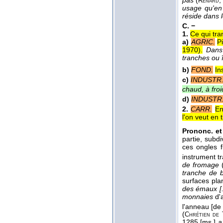
pas
(
Renard
usage qu'en 
réside dans l
C. −
1.
Ce qui tr
a)
AGRIC.
P
1970
).
Dans 
tranches ou 
b)
FOND.
In
c)
INDUSTR
chaud, à froi
d)
INDUSTR.
2.
CARR.
En
l'on veut en t
Prononc. et
partie, subdi
ces ongles f
instrument tr
de fromage
tranche de 
surfaces pla
des émaux [.
monnaies
d'a
l'anneau [de
(
Chrétien de
1285 [ms.]
a