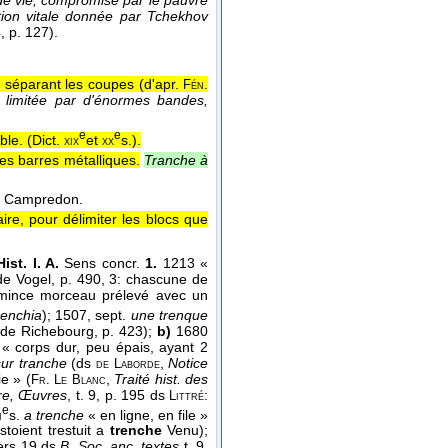
e de vie, compromise par le pauvre
ation vitale donnée par Tchekhov
4
, p. 127).
 séparant les coupes (
d'apr.
Fén.
ts limitée par d'énormes bandes,
e
e
ble. (
Dict.
et
s.
).
xix
xx
es barres métalliques.
Tranche à
e Campredon.
ire, pour délimiter les blocs que
ist. I. A.
Sens concr.
1.
1213 «
 de Vogel, p. 490, 3: chascune de
ince morceau prélevé avec un
trenchia
); 1507, sept.
une trenque
t de Richebourg, p. 423);
b)
1680
 corps dur, peu épais, ayant 2
sur tranche
(ds
,
Notice
de
Laborde
e » (
,
Traité hist. des
Fr.
Le
Blanc
rre, Œuvres
, t. 9, p. 195 ds
:
Littré
e
s.
a trenche
« en ligne, en file »
i
stoient trestuit a
trenche
Venu);
 vers 19 ds
B. Soc. anc. textes
t. 9,