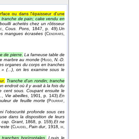
rface ou dans l'épaisseur d'une
 tranche de pain; cake vendu en
ouilli achetés chez un rôtisseur
,
Cous. Pons
, 1847
, p. 49).
Un
ac
 des mangues écrasées
(
,
Cendrars
e de pierre
.
La fameuse table de
he de marbre au monde
(
,
N.-D.
Hugo
 les organes du corps en tranches
 » (...), on les examine sous le
ur.
Tranche d'un rondin; tranche
 endroit où il y avait à la fois du
de cent sous. Coupant ensuite le
,
Vie abeilles
, 1901
, p. 143).
En
.
uleur de feuille morte
(
,
Pourrat
ni l'obscurité profonde sous ces
use dans la disposition de leurs
. cap. Grant
, 1868
, p. 159).
Et ne
reste
(
,
Pain dur
, 1918
,
,
Claudel
iii
 tranches horizontales
.
Louis le