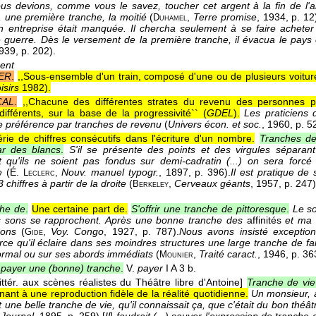
us devions, comme vous le savez, toucher cet argent à la fin de l'ann
une première tranche, la moitié
(
,
Terre promise
, 1934
, p. 12
Duhamel
n entreprise était manquée. Il chercha seulement à se faire acheter
 guerre. Dès le versement de la première tranche, il évacua le pays 
1939
, p. 202).
ent
ER
.
,,Sous-ensemble d'un train, composé d'une ou de plusieurs voitu
isirs
1982
).
CAL
.
,,Chacune des différentes strates du revenu des personnes 
différents, sur la base de la progressivité`` (
GDEL
).
Les praticiens 
e préférence par tranches de revenu
(
Univers écon. et soc.
, 1960
, p. 5
rie de chiffres consécutifs dans l'écriture d'un nombre.
Tranches de
ar des blancs
.
S'il se présente des points et des virgules séparant
 qu'ils ne soient pas fondus sur demi-cadratin (...) on sera forcé
e
(
É.
Nouv. manuel typogr.
, 1897
, p. 396).
Il est pratique de
Leclerc
,
 chiffres à partir de la droite
(
,
Cerveaux géants
, 1957
, p. 247)
Berkeley
che de
.
Une certaine part de.
S'offrir une tranche de pittoresque
.
Le so
es sons se rapprochent. Après une bonne tranche des
affinités
et ma 
dons
(
,
Voy. Congo
, 1927
, p. 787).
Nous avons insisté exceptio
Gide
ce qu'il éclaire dans ses moindres structures une large tranche de fa
rmal ou sur ses abords immédiats
(
,
Traité caract.
, 1946
, p. 36
Mounier
 payer une (bonne) tranche
.
V.
payer
I A 3 b.
 littér. aux scènes réalistes du Théâtre libre d'Antoine]
Tranche de vie
tenant à une reproduction fidèle de la réalité quotidienne.
Un monsieur, 
it une belle tranche de vie, qu'il connaissait ça, que c'était du bon théâ