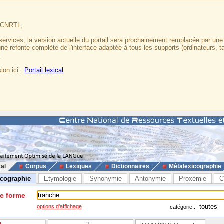
u CNRTL,
services, la version actuelle du portail sera prochainement remplacée par un
 une refonte complète de l'interface adaptée à tous les supports (ordinateurs, t
.
ion ici :
Portail lexical
cal
Corpus
Lexiques
Dictionnaires
Métalexicographie
icographie
Etymologie
Synonymie
Antonymie
Proxémie
C
ne forme
options d'affichage
catégorie :