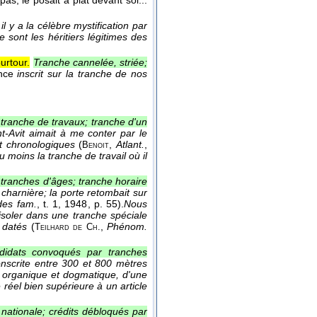
as, le posait à plat devant soi...
 il y a la célèbre mystification par
 sont les héritiers légitimes des
.
urtour.
Tranche cannelée, striée;
ance
inscrit sur la tranche de nos
ranche de travaux; tranche d'un
nt-Avit aimait à me conter par le
et chronologiques
(
,
Atlant.
,
Benoit
u moins la tranche de travail où il
 tranches d'âges; tranche horaire
 charnière; la porte retombait sur
es fam.
, t. 1
, 1948
, p. 55).
Nous
isoler dans une tranche spéciale
 datés
(
,
Phénom.
Teilhard de
Ch.
ndidats convoqués par tranches
conscrite entre 300 et 800 mètres
e organique et dogmatique, d'une
éel bien supérieure à un article
nationale; crédits débloqués par