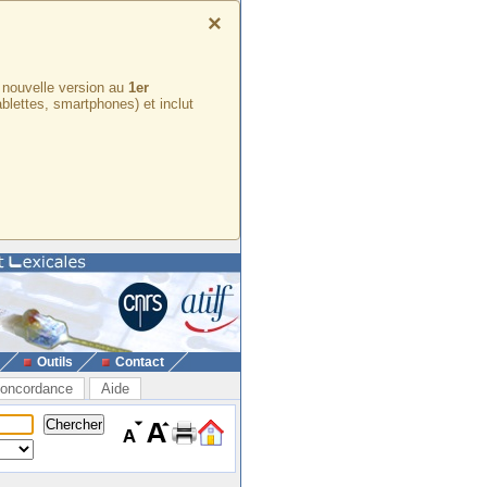
×
e nouvelle version au
1er
ablettes, smartphones) et inclut
Outils
Contact
oncordance
Aide