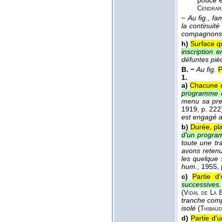
pouce et
Cendrar
−
Au fig., fam.
la continuit
compagnons 
h)
Surface q
inscription e
défuntes piè
B. −
Au fig.
P
1.
a)
Chacune d
programme d'
menu sa pres
1919
, p. 222
est engagé a
b)
Durée, pl
d'un progra
toute une tr
avons retenu
les quelque 
hum.
, 1955
,
c)
Partie d'
successives
.
(
Vidal de
La
tranche comp
isolé
(
Thibaud
d)
Partie d'u