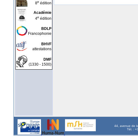
e
8
édition
Académie
e
4
édition
BDLP
Francophonie
BHVF
attestations
DMF
(1330 - 1500)
44, avenue de l
Tél. : 