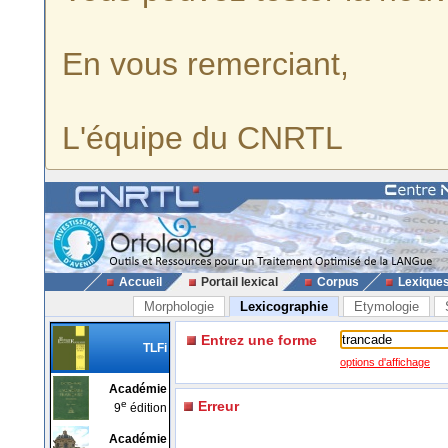
En vous remerciant,
L'équipe du CNRTL
Accueil
Portail lexical
Corpus
Lexique
Morphologie
Lexicographie
Etymologie
Entrez une forme
TLFi
options d'affichage
Académie
e
Erreur
9
édition
Académie