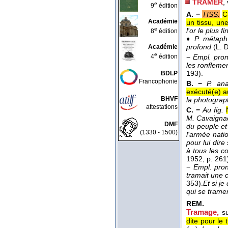
TRAMER
,
e
9
édition
A. −
TISS.
C
Académie
un tissu, une
e
l'or le plus fi
8
édition
♦
P. métaph
profond
(
L.
Académie
D
e
4
édition
−
Empl. pro
les ronfleme
193).
BDLP
Francophonie
B. −
P. ana
exécuté(e) 
BHVF
la photograp
attestations
C. −
Au fig.
M. Cavaignac
DMF
du peuple et
(1330 - 1500)
l'armée nati
pour lui dir
à tous les co
1952
, p. 261
−
Empl. pro
tramait une 
353).
Et si j
qui se tram
REM.
Tramage
,
s
dite pour le 