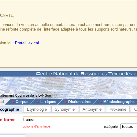
u CNRTL,
services, la version actuelle du portail sera prochainement remplacée par un
 une refonte complète de l'interface adaptée à tous les supports (ordinateurs, t
.
ion ici :
Portail lexical
cal
Corpus
Lexiques
Dictionnaires
Métalexicographie
icographie
Etymologie
Synonymie
Antonymie
Proxémie
C
ne forme
options d'affichage
catégorie :