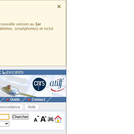
×
e nouvelle version au
1er
ablettes, smartphones) et inclut
Outils
Contact
oncordance
Aide