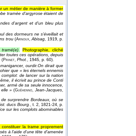
sur un métier de manière à former
robe tramée d'argyrose étaient de
andes d'argent et d'un bleu plus
ul des dormeurs ne s'éveillait et
ns trou
(
,
Abisag
, 1919
, p.
Arnoux
 tramé(e)
.
Photographie, cliché
ter toutes ces opérations, depuis
s
(
,
Phot.
, 1945
, p. 60).
Prinet
manigancer, ourdir.
On dirait que
Gohier que « les éternels ennemis
 complot: de lancer sur la nation
ême, il écrivit au prince de Conti
ser, armé de sa seule innocence,
 elle »
(
,
Jean-Jacques
,
Guéhenno
e de surprendre Bordeaux, où se
ist. ducs Bourg.
, t. 2
, 1821-24
, p.
stice sur les complots abominables
 constituer la trame proprement
ssés à l'aide d'une tête d'amenée