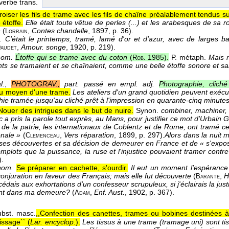
 verbe trans.
roiser les fils de trame avec les fils de chaîne préalablement tendus 
 étoffe.
Elle était toute vêtue de perles (...) et les arabesques de sa 
n
(
,
Contes chandelle
, 1897
, p. 36).
Lorrain
.
C'était le printemps, tramé, lamé d'or et d'azur, avec de larges b
,
Amour. songe
, 1920
, p. 219).
audet
nom.
Étoffe qui se trame avec du coton
(
1985
).
P. métaph.
Mais n
Rob.
nts se tramaient et se chaînaient, comme une belle étoffe sonore et sa
l.
,
PHOTOGRAV.,
part. passé en empl. adj.
Photographie, cliché
au moyen d'une trame.
Les ateliers d'un grand quotidien peuvent exécu
hie tramée jusqu'au cliché prêt à l'impression en quarante-cinq minute
Nouer des intrigues dans le but de nuire.
Synon.
combiner, machiner, 
 a pris la parole tout exprès, au Mans, pour justifier ce mot d'Urbain 
 de la patrie, les internationaux de Coblentz et de Rome, ont tramé ce
onale »
(
,
Vers réparation
, 1899
, p. 297).
Alors dans la nuit m
Clemenceau
e ses découvertes et sa décision de demeurer en France et de « s'expo
mplots que la puissance, la ruse et l'injustice pouvaient tramer contre
).
nom.
Se préparer en cachette, s'ourdir.
Il eut un moment l'espéranc
conjuration en faveur des Français; mais elle fut découverte
(
,
H
Barante
e cédais aux exhortations d'un confesseur scrupuleux, si j'éclairais la ju
ent dans ma demeure?
(
,
Enf. Aust.
, 1902
, p. 367).
Adam
ubst. masc.
,,Confection des canettes, trames ou bobines destinées à
tissage`` (
Lar. encyclop.
).
Les tissus à une trame (tramage uni) sont ti