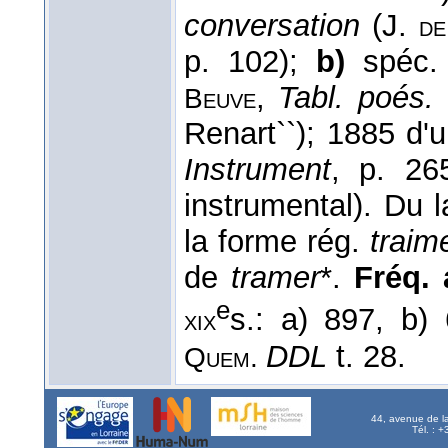
conversation
(J.
de
p. 102);
b)
spéc. 
,
Tabl. poés. 
Beuve
Renart``); 1885 d'
Instrument
, p. 26
instrumental). Du l
la forme rég.
traim
de
tramer
*.
Fréq. a
e
s.: a) 897, b)
xix
DDL
t. 28.
Quem.
44, avenue de l
Tél. : 