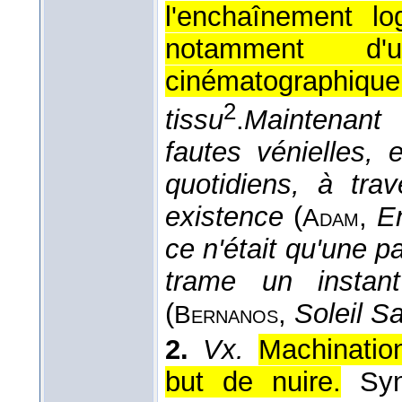
l'enchaînement l
notamment d'
cinématographique
2
tissu
.
Maintenant
fautes vénielles, 
quotidiens, à tra
existence
(
,
En
Adam
ce n'était qu'une p
trame un instan
(
,
Soleil S
Bernanos
2.
Vx.
Machinatio
but de nuire.
Sy