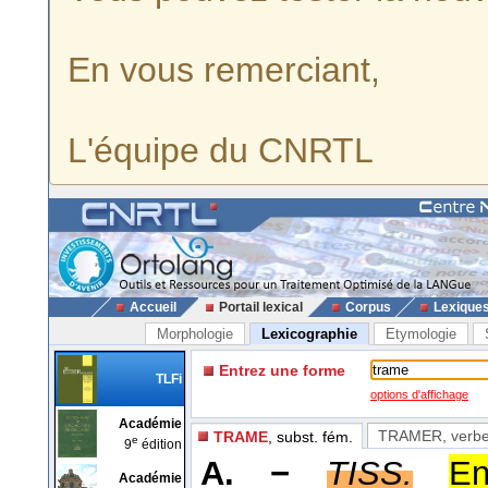
En vous remerciant,
L'équipe du CNRTL
Accueil
Portail lexical
Corpus
Lexique
Morphologie
Lexicographie
Etymologie
Entrez une forme
TLFi
options d'affichage
Académie
TRAMER
, verbe
TRAME
, subst. fém.
e
9
édition
A. −
TISS.
En
Académie