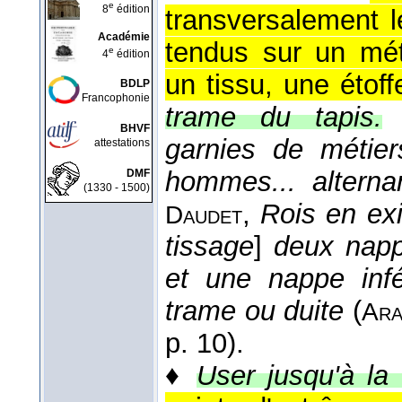
e
8
édition
transversalement l
Académie
tendus sur un méti
e
4
édition
un tissu, une étoff
BDLP
Francophonie
trame du tapis.
BHVF
garnies de métier
attestations
hommes... alterna
DMF
(1330 - 1500)
,
Rois en exi
Daudet
tissage
]
deux nap
et une nappe infé
trame ou duite
(
Ara
p. 10).
♦
User jusqu'à la