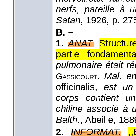
nerfs, pareille à 
Satan
, 1926
, p. 27
B. −
1.
ANAT.
Structur
partie fondamenta
pulmonaire était ré
,
Mal. en
Gassicourt
officinalis,
est un
corps contient u
chiline associé à
Balth.
, Abeille
, 188
2.
INFORMAT.
,