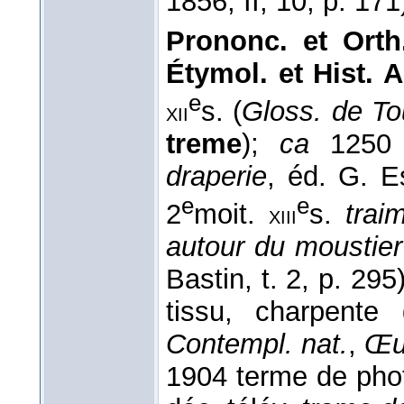
1856
, II, 10, p. 171
Prononc. et Orth.
Étymol. et Hist. A
e
s. (
Gloss. de To
xii
treme
);
ca
1250
draperie
, éd. G. E
e
e
2
moit.
s.
trai
xiii
autour du moustier
Bastin, t. 2, p. 29
tissu, charpente
Contempl. nat.
,
Œu
1904 terme de pho