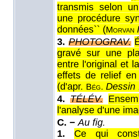
transmis selon un
une procédure syn
données`` (
Morvan
3.
PHOTOGRAV.
É
gravé sur une pla
entre l'original et
effets de relief e
(
d'apr.
Dessin
Bég.
4.
TÉLÉV.
Ensemb
l'analyse d'une ima
C. −
Au fig.
1.
Ce qui const