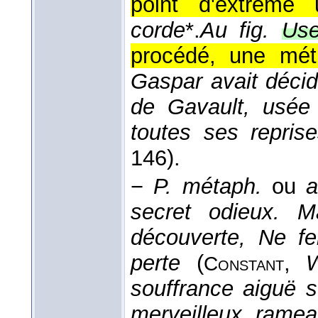
point d'extrême 
corde
*.
Au fig.
Use
procédé, une méth
Gaspar avait décid
de Gavault, usée 
toutes ses repris
146).
−
P. métaph.
ou
a
secret odieux. M
découverte, Ne fe
perte
(
,
W
Constant
souffrance aiguë s
merveilleux rame