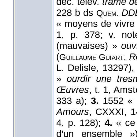
déc. télév.
trame d
228 b ds
DD
Quem.
« moyens de vivre 
1, p. 378; v. no
(mauvaises) »
ouv
(
,
R
Guillaume
Guiart
L. Delisle, 13297),
»
ourdir une tres
Œuvres
, t. 1, Ams
333 a);
3.
1552 « 
Amours
, CXXXI, 
4, p. 128);
4.
« ce 
d'un ensemble 