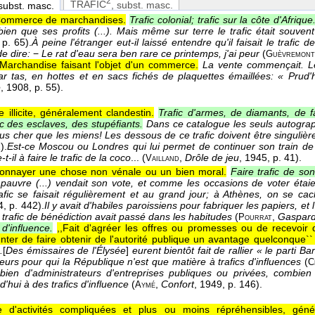
2
TRAFIC
, subst. masc.
 subst. masc.
ommerce de marchandises.
Trafic colonial; trafic sur la côte d'Afrique
 bien que ses profits (...). Mais même sur terre le trafic était souve
 p. 65).
À peine l'étranger eut-il laissé entendre qu'il faisait le trafi
e dire:
−
Le rat d'eau sera ben rare ce printemps, j'ai peur
(
Guèvremont
Marchandise faisant l'objet d'un commerce.
La vente commençait. Le
r tas, en hottes et en sacs fichés de plaquettes émaillées: « Prud
e
, 1908
, p. 55).
illicite, généralement clandestin.
Trafic d'armes, de diamants, de 
fic des esclaves, des stupéfiants.
Dans ce catalogue les seuls autograp
lus cher que les miens! Les dessous de ce trafic doivent être singuli
).
Est-ce Moscou ou Londres qui lui permet de continuer son train de
t-il à faire le trafic de la coco
... (
,
Drôle de jeu
, 1945
, p. 41).
Vailland
onnayer une chose non vénale ou un bien moral.
Faire trafic de s
pauvre (...) vendait son vote, et comme les occasions de voter étaien
fic se faisait régulièrement et au grand jour; à Athènes, on se cac
4
, p. 442).
Il y avait d'habiles paroissiens pour fabriquer les papiers, e
e trafic de bénédiction avait passé dans les habitudes
(
,
Gaspar
Pourrat
 d'influence.
,,Fait d'agréer les offres ou promesses ou de recevoir
enter de faire obtenir de l'autorité publique un avantage quelconque``
.
[
Des émissaires de l'Élysée
]
eurent bientôt fait de rallier « le parti 
rs pour qui la République n'est que matière à trafics d'influences
(
C
ien d'administrateurs d'entreprises publiques ou privées, combien
rd'hui à des trafics d'influence
(
,
Confort
, 1949
, p. 146).
Aymé
 d'activités compliquées et plus ou moins répréhensibles, géné