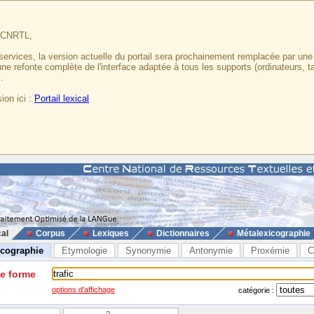
u CNRTL,
services, la version actuelle du portail sera prochainement remplacée par un
 une refonte complète de l'interface adaptée à tous les supports (ordinateurs, t
.
ion ici :
Portail lexical
cal
Corpus
Lexiques
Dictionnaires
Métalexicographie
icographie
Etymologie
Synonymie
Antonymie
Proxémie
C
ne forme
options d'affichage
catégorie :