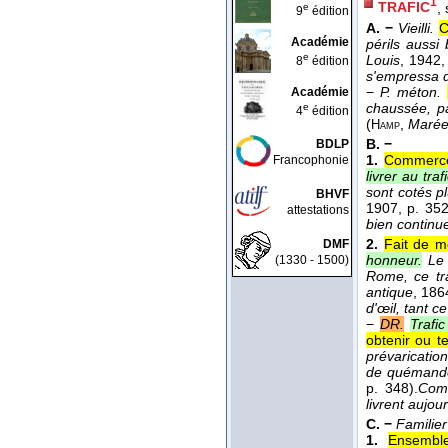
1
TRAFIC
,
e
9
édition
A. −
Vieilli.
C
Académie
périls aussi
e
Louis
, 1942
,
8
édition
s'empressa d
−
P. méton.
Académie
chaussée, pa
e
4
édition
(
,
Maré
Hamp
B. −
BDLP
1.
Commerce 
Francophonie
livrer au tra
sont cotés p
BHVF
1907
, p. 352
attestations
bien continue-
2.
Fait de m
DMF
honneur.
Le 
(1330 - 1500)
Rome, ce tra
antique
, 186
d'œil, tant c
−
DR.
Trafic
obtenir ou t
prévarication
de quémandeu
p. 348).
Comb
livrent aujou
C. −
Familier
1.
Ensemble