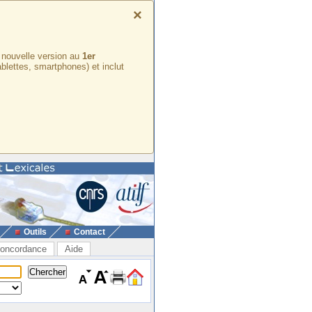
×
e nouvelle version au
1er
ablettes, smartphones) et inclut
Outils
Contact
oncordance
Aide