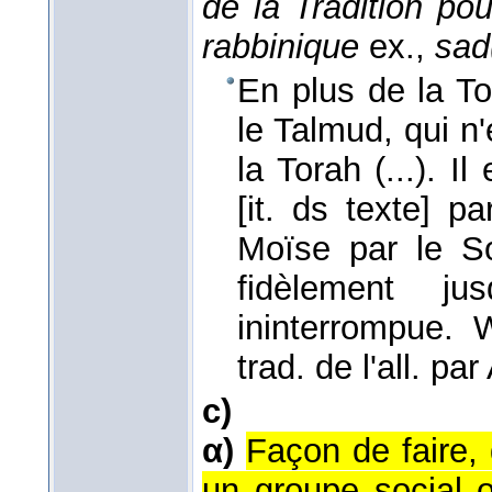
de la Tradition pou
rabbinique
ex.,
sad
En plus de la To
le Talmud, qui n
la Torah (...). 
[it. ds texte] p
Moïse par le So
fidèlement j
ininterrompue.
trad. de l'all. pa
c)
α)
Façon de faire,
un groupe social o