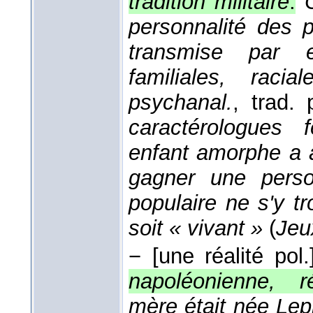
tradition militaire
.
personnalité des p
transmise par eu
familiales, racia
psychanal.
, trad.
caractérologues f
enfant amorphe a a
gagner une person
populaire ne s'y t
soit « vivant »
(
Jeu
−
[une réalité pol.
napoléonienne, ré
mère était née Lep