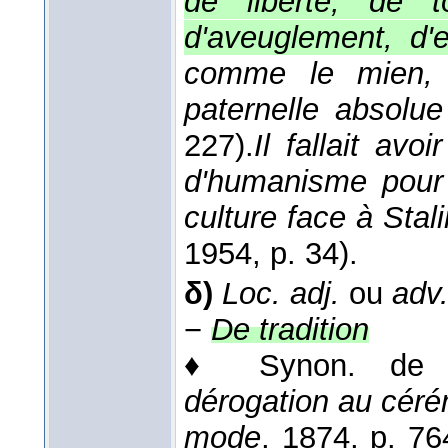
de liberté, de to
d'aveuglement, d'e
comme le mien, l'i
paternelle absolue
227).
Il fallait avo
d'humanisme pour 
culture face à Stali
1954
, p. 34).
δ)
Loc. adj.
ou
adv
−
De tradition
♦
Synon. d
dérogation au cérém
mode
, 1874
, p. 76