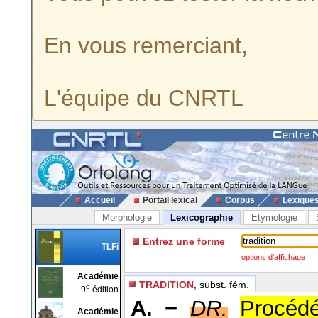
En vous remerciant,
L'équipe du CNRTL
Accueil
Portail lexical
Corpus
Lexique
Morphologie
Lexicographie
Etymologie
Entrez une forme
TLFi
options d'affichage
Académie
TRADITION
, subst. fém.
e
9
édition
A. −
DR.
Procédé
Académie