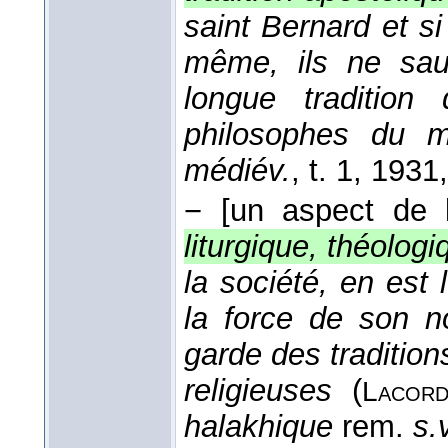
saint Bernard et si
même, ils ne sau
longue tradition
philosophes du 
médiév.
, t. 1
, 1931
−
[un aspect de l
liturgique, théologi
la société, en est 
la force de son n
garde des traditio
religieuses
(
Lacord
halakhique
rem.
s.