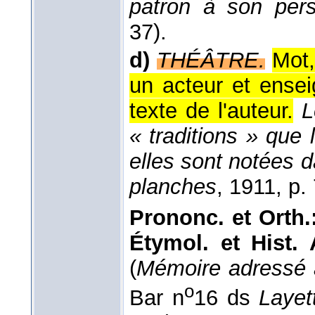
patron à son per
37).
d)
THÉÂTRE.
Mot,
un acteur et ensei
texte de l'auteur.
L
« traditions » que 
elles sont notées 
planches
, 1911
, p.
Prononc. et Orth.
Étymol. et Hist. 
(
Mémoire adressé a
o
Bar n
16 ds
Layet