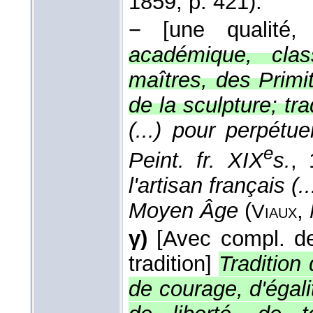
1859
, p. 421).
−
[une qualité,
académique, class
maîtres, des Primiti
de la sculpture; tra
(...) pour perpétue
e
Peint. fr. XIX
s.
, 
l'artisan français (.
Moyen Âge
(
,
Viaux
γ)
[Avec compl. d
tradition]
Tradition 
de courage, d'égalit