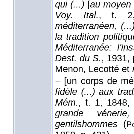
qui (...)
[
au moyen
Voy. Ital.
, t. 2
méditerranéen, (...
la tradition politiq
Méditerranée: l'in
Dest. du S.
, 1931
,
Menon, Lecotté et
−
[un corps de méti
fidèle (...) aux tr
Mém.
, t. 1
, 1848
,
grande vénerie
gentilshommes
(
P