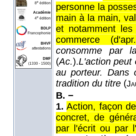
e
8
édition
personne la posses
Académie
main à la main, val
e
4
édition
et notamment les t
BDLP
Francophonie
commerce (
d'ap
BHVF
consomme par la
attestations
(
Ac.
).
L'action peut 
DMF
(1330 - 1500)
au porteur. Dans 
tradition du titre
(
Ja
B. −
1.
Action, façon de
concret, de généra
par l'écrit ou par 