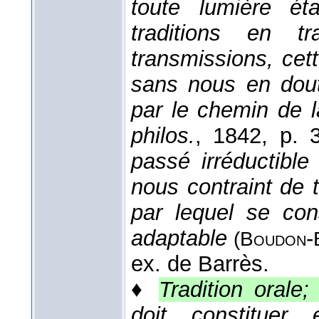
toute lumière é
traditions en tr
transmissions, cett
sans nous en dout
par le chemin de la
philos.
, 1842
, p. 
passé irréductible
nous contraint de 
par lequel se con
adaptable
-
(
Boudon
ex. de Barrès.
♦
Tradition orale; 
doit constituer