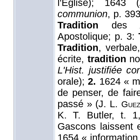
l'Église); 1643
communion
, p. 39
Tradition
des A
Apostolique; p. 3:
Tradition
, verbale
écrite,
tradition
non
L'Hist. justifiée c
orale);
2.
1624 « ma
de penser, de fair
passé » (J. L.
Guez
K. T. Butler, t.
Gascons laissent 
1654 « information,