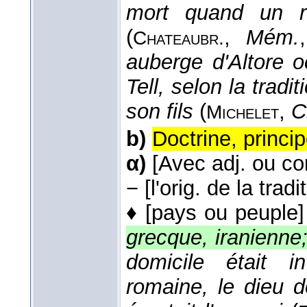
mort quand un r
(
,
Mém.
Chateaubr.
auberge d'Altore 
Tell, selon la tradi
son fils
(
,
C
Michelet
b)
Doctrine, princi
α)
[Avec adj. ou co
−
[l'orig. de la tradi
♦
[pays ou peuple]
grecque, iranienne;
domicile était in
romaine, le dieu d