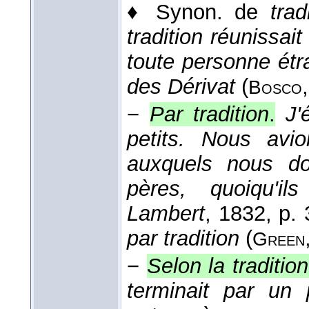
♦
Synon. de
trad
tradition réunissait
toute personne étr
des Dérivat
(
Bosco
−
Par tradition
.
J'
petits. Nous av
auxquels nous do
pères, quoiqu'ils
Lambert
, 1832
, p. 
par tradition
(
Green
−
Selon la tradition
terminait par un 