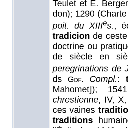
Teulet et E. Berger
don); 1290 (Charte
e
poit. du XIII
s.
, é
tradicion
de ceste 
doctrine ou pratiq
de siècle en si
peregrinations de
ds
Compl.
:
Gdf.
Mahomet]); 154
chrestienne
, IV, X
ces vaines
traditi
traditions
humain