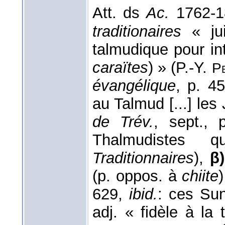
Att. ds
Ac.
1762-1
traditionaires
« jui
talmudique pour in
caraïtes
) » (P.-Y.
P
évangélique
, p. 4
au Talmud [...] les 
de Trév.
, sept.,
Thalmudistes q
Traditionnaires
),
β)
(p. oppos. à
chiite
629,
ibid.
: ces Su
adj. « fidèle à la t