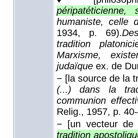
péripatéticienne, 
humaniste, celle 
1934
, p. 69).
Des
tradition platoni
Marxisme, existe
judaïque
ex. de Du
−
[la source de la t
(...) dans la trad
communion effect
Relig.
, 1957
, p. 40-
−
[un vecteur de l
tradition apostoliq