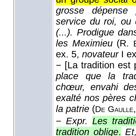
grosse dépense p
service du roi, ou
(...). Prodigue dan
les Meximieu
(
R.
ex. 5,
novateur
I ex
−
[La tradition est
place que la tra
chœur, envahi de
exalté nos pères c
la patrie
(
De
Gaulle
−
Expr.
Les tradit
tradition oblige
.
Et