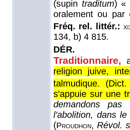
(supin
traditum
) «
oralement ou par 
Fréq. rel. littér.:
xi
134, b) 4 815.
DÉR.
Traditionnaire,
religion juive, int
talmudique. (
Dict
s'appuie sur une tra
demandons pas nou
l'abolition, dans 
(
,
Révol. 
Proudhon