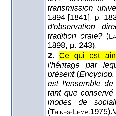
transmission unive
1894 [1841]
, p. 183
d'observation dir
tradition orale?
(
La
1898
, p. 243).
2.
Ce qui est ain
l'héritage par le
présent
(
Encyclop. 
est l'ensemble de 
tant que conservé 
modes de sociali
(
-
1975
).
Thinès
Lemp.