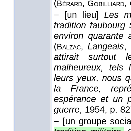
(
,
,
Bérard
Gobilliard
−
[un lieu]
Les m
tradition faubourg
environ quarante 
(
,
Langeais
,
Balzac
attirait surtout
malheureux, tels 
leurs yeux, nous qu
la France, repr
espérance et un pô
guerre
, 1954
, p. 82
−
[un groupe socia