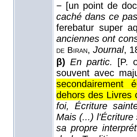
−
[un point de doc
caché dans ce pas
ferebatur super a
anciennes ont conse
,
Journal
, 1
de
Biran
β)
En partic.
[P.
souvent avec maju
secondairement éc
dehors des Livres 
foi, Écriture saint
Mais (...) l'Écritu
sa propre interprét