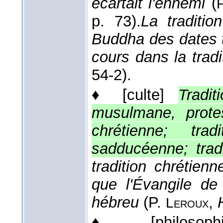
écartait l'ennemi
(
F
p. 73).
La traditi
Buddha des dates t
cours dans la tradi
54-2).
♦
[culte]
Tradit
musulmane, protest
chrétienne; trad
sadducéenne; trad
tradition chrétien
que l'Évangile de
hébreu
(
P.
,
Leroux
♦
[philosoph