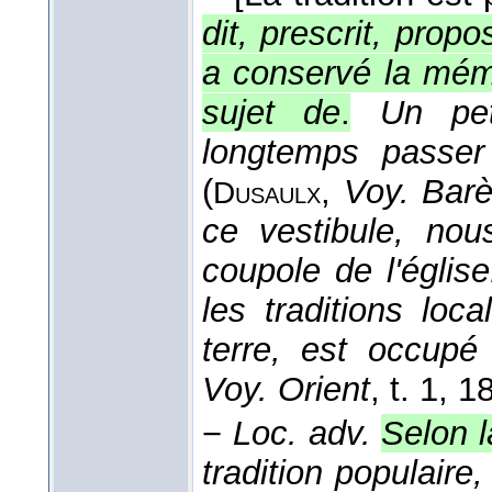
dit, prescrit, propo
a conservé la mémo
sujet de
.
Un pet
longtemps passer
(
,
Voy. Bar
Dusaulx
ce vestibule, no
coupole de l'églis
les traditions loc
terre, est occup
Voy. Orient
, t. 1
, 1
−
Loc. adv.
Selon l
tradition populaire,