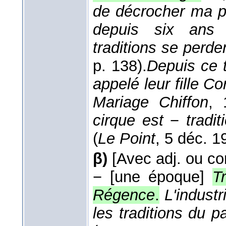
de décrocher ma p
depuis six ans 
traditions se perde
p. 138).
Depuis ce t
appelé leur fille Cor
Mariage Chiffon
, 
cirque est
−
tradit
(
Le Point
, 5 déc. 1
β)
[Avec adj. ou com
−
[une époque]
T
Régence
.
L'industr
les traditions du 