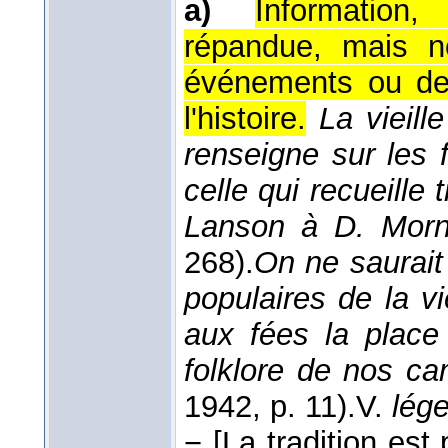
a)
Information
répandue, mais n
événements ou des
l'histoire.
La vieille
renseigne sur les f
celle qui recueille
Lanson à D. Morn
268).
On ne saurait
populaires de la v
aux fées la place 
folklore de nos c
1942
, p. 11).
V.
lég
−
[La tradition est