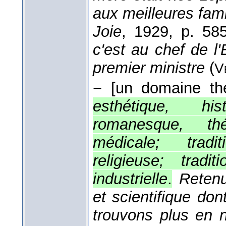
aux meilleures famil
Joie
, 1929
, p. 585
c'est au chef de l'
premier ministre
(
V
−
[un domaine thé
esthétique, his
romanesque, théâ
médicale; tradi
religieuse; tradi
industrielle
.
Retenu
et scientifique do
trouvons plus en n