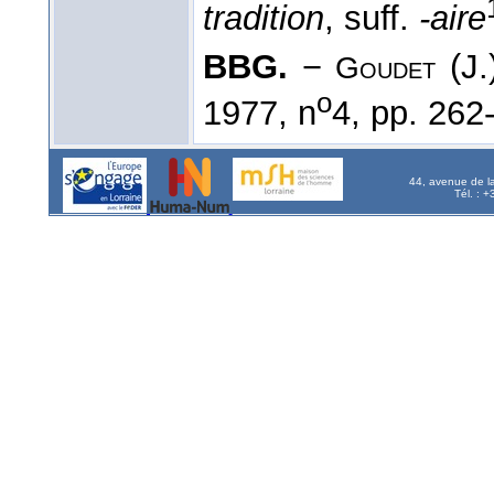
tradition
, suff.
-aire
BBG.
−
(J.
Goudet
o
1977, n
4, pp. 262
44, avenue de l
Tél. : 