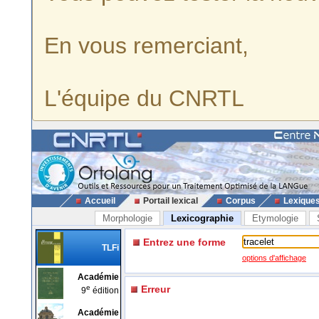
En vous remerciant,
L'équipe du CNRTL
Accueil
Portail lexical
Corpus
Lexique
Morphologie
Lexicographie
Etymologie
Entrez une forme
TLFi
options d'affichage
Académie
e
Erreur
9
édition
Académie