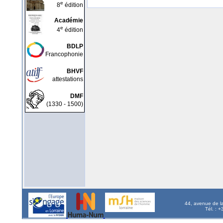
e
8
édition
Académie
e
4
édition
BDLP
Francophonie
BHVF
attestations
DMF
(1330 - 1500)
44, avenue de l
Tél. : 