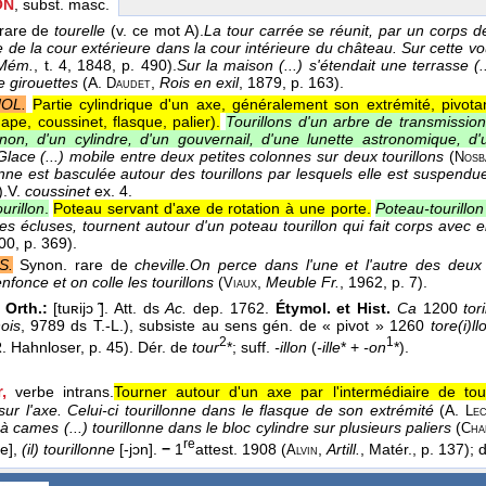
ON
, subst. masc.
 rare de
tourelle
(v. ce mot A).
La tour carrée se réunit, par un corps de
 de la cour extérieure dans la cour intérieure du château. Sur cette vo
Mém.
, t. 4
, 1848
, p. 490).
Sur la maison (...) s'étendait une terrasse (.
e girouettes
(
A.
,
Rois en exil
, 1879
, p. 163).
Daudet
OL.
Partie cylindrique d'un axe, généralement son extrémité, pivot
ape, coussinet, flasque, palier).
Tourillons d'un arbre de transmissio
non, d'un cylindre, d'un gouvernail, d'une lunette astronomique, d
Glace (...) mobile entre deux petites colonnes sur deux tourillons
(
Nosb
ne est basculée autour des tourillons par lesquels elle est suspendu
).
V.
coussinet
ex. 4.
urillon
.
Poteau servant d'axe de rotation à une porte.
Poteau-tourillo
es écluses, tournent autour d'un poteau tourillon qui fait corps avec e
900
, p. 369).
S.
Synon. rare de
cheville.
On perce dans l'une et l'autre des deux
nfonce et on colle les tourillons
(
,
Meuble Fr.
, 1962
, p. 7).
Viaux
 Orth.:
[tuʀijɔ ̃]. Att. ds
Ac.
dep. 1762.
Étymol. et Hist.
Ca
1200
tor
ois
, 9789 ds T.-L.), subsiste au sens gén. de « pivot » 1260
tore(i)ll
2
1
R. Hahnloser, p. 45). Dér. de
tour
*; suff.
-illon
(
-ille
* +
-on
*).
r
,
verbe intrans.
Tourner autour d'un axe par l'intermédiaire de tour
sur l'axe. Celui-ci tourillonne dans le flasque de son extrémité
(
A.
Lec
à cames (...) tourillonne dans le bloc cylindre sur plusieurs paliers
(
Cha
re
ne],
(il) tourillonne
[-jɔn].
−
1
attest. 1908 (
,
Artill.
, Matér., p. 137);
Alvin