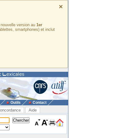
×
e nouvelle version au
1er
ablettes, smartphones) et inclut
Outils
Contact
oncordance
Aide