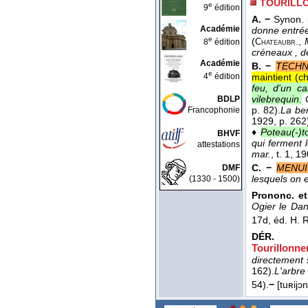
TOURILL
e
9
édition
A. −
Synon.
Académie
donne entrée
e
(
,
8
édition
Chateaubr.
créneaux , d
Académie
B. −
TECHN
e
4
édition
maintient (ch
feu, d'un ca
vilebrequin.
BDLP
p. 82).
La ben
Francophonie
1929
, p. 262
♦
Poteau(-)to
BHVF
qui ferment l
attestations
mar.
, t. 1
, 1
C. −
MENUI
DMF
lesquels on e
(1330 - 1500)
Prononc. et
Ogier le Dan
17d, éd. H. 
DÉR.
Tourillonne
directement 
162).
L'arbre 
54).
−
[tuʀijɔ