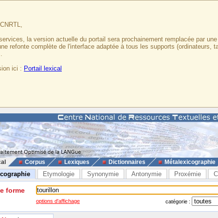
u CNRTL,
services, la version actuelle du portail sera prochainement remplacée par un
 une refonte complète de l'interface adaptée à tous les supports (ordinateurs, t
.
ion ici :
Portail lexical
cal
Corpus
Lexiques
Dictionnaires
Métalexicographie
icographie
Etymologie
Synonymie
Antonymie
Proxémie
C
ne forme
options d'affichage
catégorie :