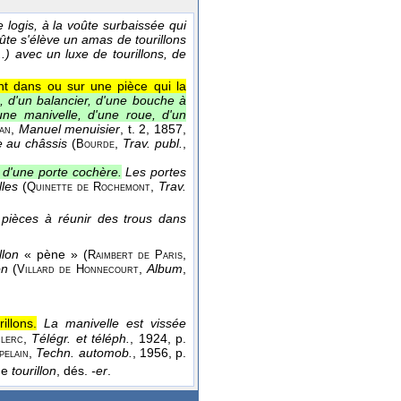
 logis, à la voûte surbaissée qui
ûte s'élève un amas de tourillons
..) avec un luxe de tourillons, de
ant dans ou sur une pièce qui la
n, d'un balancier, d'une bouche à
'une manivelle, d'une roue, d'un
,
Manuel menuisier
, t. 2
, 1857
,
an
e au châssis
(
,
Trav. publ.
,
Bourde
n d'une porte cochère.
Les portes
lles
(
,
Trav.
Quinette de
Rochemont
 pièces à réunir des trous dans
illon
« pène » (
,
Raimbert de Paris
on
(
,
Album
,
Villard de
Honnecourt
illons.
La manivelle est vissée
,
Télégr. et téléph.
, 1924
, p.
lerc
,
Techn. automob.
, 1956
, p.
pelain
 de
tourillon
, dés.
-er
.