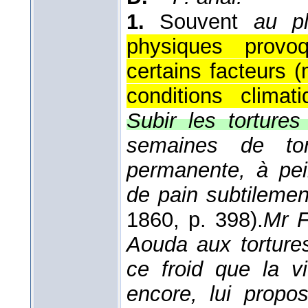
1.
Souvent
au pl
physiques provoq
certains facteurs 
conditions climat
Subir les tortures
semaines de to
permanente, à pei
de pain subtileme
1860
, p. 398).
Mr F
Aouda aux tortures
ce froid que la vi
encore, lui propos