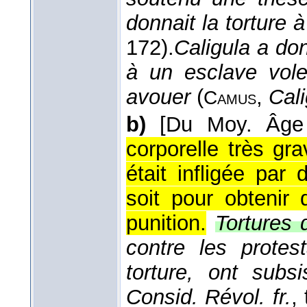
donnait la torture
172).
Caligula a do
à un esclave voleu
avouer
(
,
Cali
Camus
b)
[Du Moy. Âge 
corporelle très gr
était infligée par
soit pour obtenir 
punition.
Tortures d
contre les protes
torture, ont subsi
Consid. Révol. fr.
, 