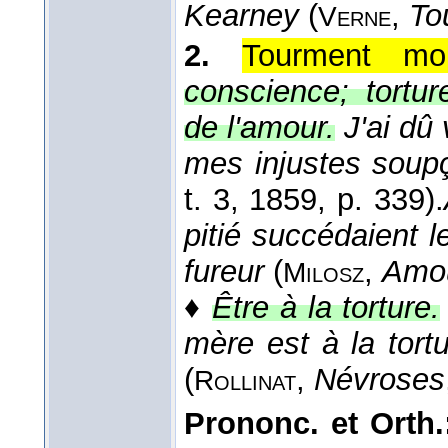
Kearney
(
,
To
Verne
2.
Tourment mor
conscience; tortur
de l'amour.
J'ai dû 
mes injustes soup
t. 3
, 1859
, p. 339).
pitié succédaient l
fureur
(
,
Amour
Milosz
♦
Être à la torture.
mère est à la tort
(
,
Névroses
Rollinat
Prononc. et Orth.