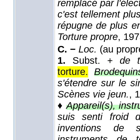
remplacé par l'élect
c'est tellement plu
répugne de plus e
Torture propre
, 19
C. −
Loc.
(au propre
1.
Subst. +
de t
torture.
Brodequin
s'étendre sur le si
Scènes vie jeun.
, 
♦
Appareil(s), instr
suis senti froid
inventions de s
instruments de t