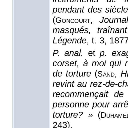
pendant des siècle
(
,
Journa
Goncourt
masqués, traînant
Légende
, t. 3
, 187
P. anal.
et
p. exa
corset, à moi qui 
de torture
(
,
Hi
Sand
revint au rez-de-c
recommençait de 
personne pour arrê
torture? »
(
Duhame
243).