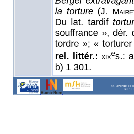
Berger extravagant
la torture
(J.
Maire
Du lat. tardif
tortu
souffrance », dér. 
tordre »; « torture
e
rel. littér.:
s.: 
xix
b) 1 301.
44, avenue de l
Tél. : 