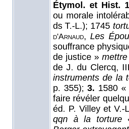
Étymol. et Hist. 1
ou morale intolérab
ds T.-L.); 1745
tort
,
Les Épou
d'
Arnaud
souffrance physique
de justice »
mettre
de J. du Clercq, I
instruments de la t
p. 355);
3.
1580 « v
faire révéler quelq
éd. P. Villey et V.-
qqn à la torture
«