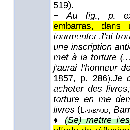
519).
−
Au fig., p. e
embarras, dans 
tourmenter
.
J'ai tr
une inscription ant
met à la torture (.
j'aurai l'honneur d
1857
, p. 286).
Je d
acheter des livre
torture en me dem
livres
(
,
Bar
Larbaud
♦
(Se) mettre l'es