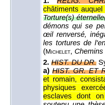
1.
RELIG. CHR
châtiments auquel
Torture(s) éternelle
démons qui se pend
œil renversé, iné
les tortures de l'e
(
,
Chemins
Michelet
2.
HIST. DU DR.
S
a)
HIST. GR. ET 
et romain, consis
physiques exercé
esclaves dont on
soutenu une thèse