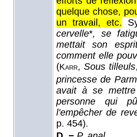
efforts de réflexi
quelque chose, pour
un travail, etc.
S
cervelle
*
, se fati
mettait son espr
comment elle pouva
(
,
Sous tilleuls
Karr
princesse de Parme
avait à se mettre 
personne qui pû
l'empêcher de reve
p. 454).
D. −
P. anal.