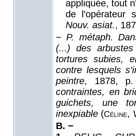
appliquée, tout 
de l'opérateur 
Nouv. asiat.
, 18
−
P. métaph.
Dan
(...) des arbuste
tortures subies, 
contre lesquels s'
peintre
, 1878
, p.
contraintes, en br
guichets, une tor
inexpiable
(
,
Céline
B. −