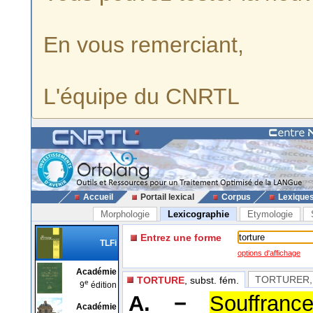
En vous remerciant,
L'équipe du CNRTL
Accueil
Portail lexical
Corpus
Lexique
Morphologie
Lexicographie
Etymologie
Entrez une forme
TLFi
options d'affichage
Académie
TORTURER
TORTURE
, subst. fém.
e
9
édition
A. −
Souffranc
Académie