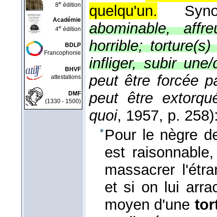
e
8
édition
quelqu'un.
Sy
Académie
abominable, affre
e
4
édition
horrible; torture(s)
BDLP
Francophonie
infliger, subir une/
BHVF
peut être forcée p
attestations
peut être extorqu
DMF
(1330 - 1500)
quoi
, 1957
, p. 258)
Pour le nègre de
est raisonnable,
massacrer l'étra
et si on lui arr
moyen d'une
tor