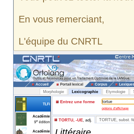
En vous remerciant,
L'équipe du CNRTL
Accueil
Portail lexical
Corpus
Lexique
Morphologie
Lexicographie
Etymologie
Entrez une forme
TLFi
options d'affichage
Académie
TORTUE
, subst. 
TORTU, -UE
, adj.
e
9
édition
Littéraire
Académie