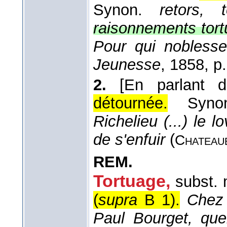
Synon.
retors, t
raisonnements tort
Pour qui noblesse
Jeunesse
, 1858
, p
2.
[En parlant d
détournée.
Syn
Richelieu (...) le l
de s'enfuir
(
Chateau
REM.
Tortuage
,
subst. 
(
supra
B 1).
Chez 
Paul Bourget, que