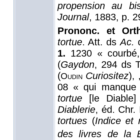
propension au bi
Journal
, 1883
, p. 2
Prononc. et Orth
tortue
. Att. ds
Ac.
d
1.
1230 « courbé,
(
Gaydon
, 294 ds T
(
Curiositez
),
Oudin
08 « qui manque 
tortue
[le Diable]
Diablerie
, éd. Chr.
tortues
(
Indice et 
des livres de la 