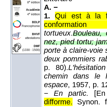
e
8
édition
A. −
Académie
1.
Qui est à la 
e
4
édition
conformation irr
BDLP
Francophonie
tortueux
.
Bouleau, o
BHVF
attestations
nez, pied tortu; ja
DMF
porte à claire-voie
(1330 - 1500)
deux pommiers ra
p. 80).
L'hésitati
chemin dans le la
espace
, 1957
, p. 1
−
En partic.
[En
difforme.
Synon. 