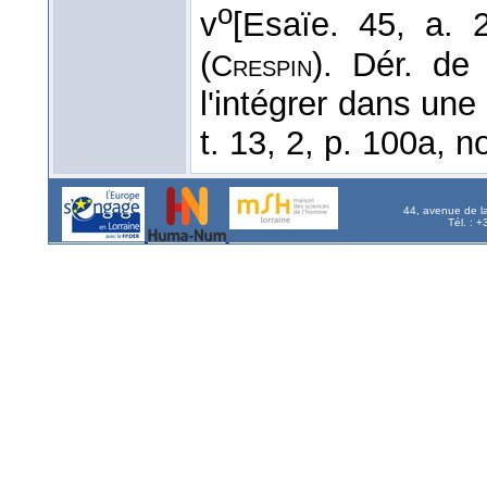
o
v
[Esaïe. 45, a. 
(
). Dér. d
Crespin
l'intégrer dans une
t. 13, 2, p. 100a, n
44, avenue de l
Tél. : 