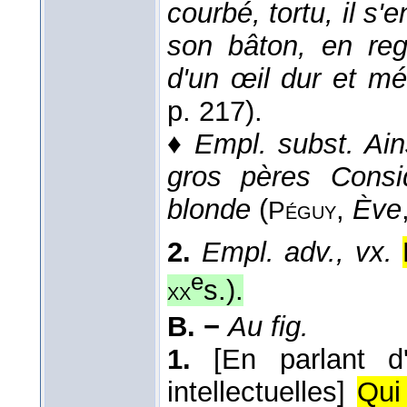
courbé, tortu, il s'
son bâton, en re
d'un œil dur et mé
p. 217).
♦
Empl. subst.
Ain
gros pères Consid
blonde
(
,
Ève
Péguy
2.
Empl. adv., vx.
e
s.
).
xx
B. −
Au fig.
1.
[En parlant d
intellectuelles]
Qui