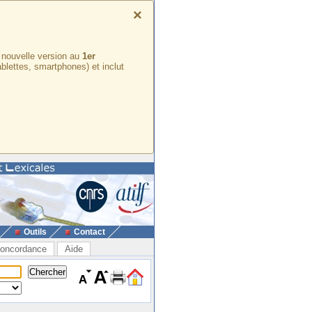
×
e nouvelle version au
1er
ablettes, smartphones) et inclut
Outils
Contact
oncordance
Aide