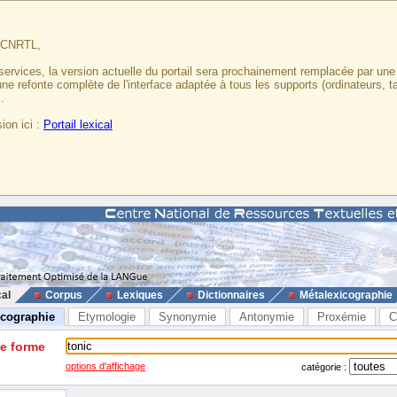
u CNRTL,
services, la version actuelle du portail sera prochainement remplacée par un
 une refonte complète de l'interface adaptée à tous les supports (ordinateurs, t
.
ion ici :
Portail lexical
cal
Corpus
Lexiques
Dictionnaires
Métalexicographie
icographie
Etymologie
Synonymie
Antonymie
Proxémie
C
ne forme
options d'affichage
catégorie :