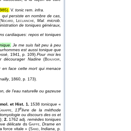
985
).
V.
tonic
rem.
infra.
, qui persiste en nombre de cas,
(
,
,
Mal. microb.
Nocard
Leclainche
ministration de toniques généraux,
ons cardiaques: repos et toniques
nique.
Je me suis fait peu à peu
 surhommes est aussi tonique que
essé
, 1941
, p. 109).
Pour moi les
par décourager Nadine
(
,
Beauvoir
der en face cette mort qui menace
ailly
, 1860
, p. 173).
on, de l'eau naturelle ou gazeuse
mol. et Hist. 1.
1538
tonicque
«
e
,
13
livre de la méthode
anappe
tomyologie ou discours des os et
);
2.
1762 adj.
remèdes toniques
e
uve délicate
ds
,
Drame en
Gaiffe
 force vitale » (
,
Indiana
, p.
Sand