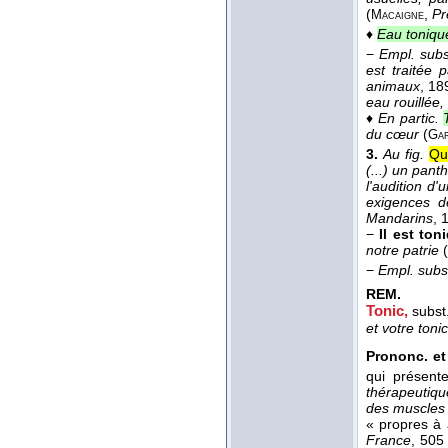
(
,
Pr
Macaigne
♦
Eau toniqu
−
Empl. subs
est traitée 
animaux
, 18
eau rouillée,
♦
En partic.
du cœur
(
Gar
3.
Au fig.
Qui
(...) un pan
l'audition d
exigences d
Mandarins
, 
−
Il est ton
notre patrie
(
−
Empl. subs
REM.
Tonic,
subst
et votre tonic
Prononc. et
qui présent
thérapeutiqu
des muscles
« propres à 
France
, 505