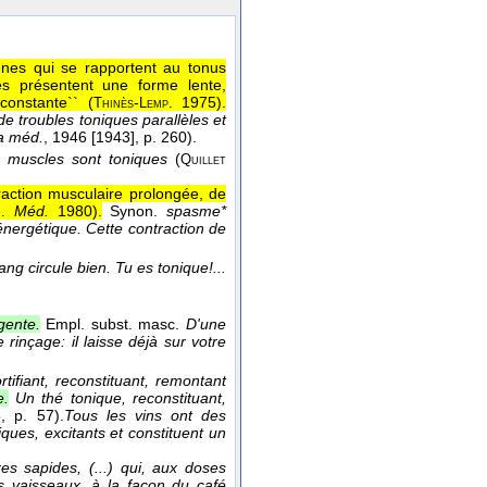
ènes qui se rapportent au tonus
es présentent une forme lente,
constante`` (
-
1975
).
Thinès
Lemp.
 de troubles toniques parallèles et
la méd.
, 1946 [1943]
, p. 260).
 muscles sont toniques
(
Quillet
traction musculaire prolongée, de
Méd.
1980
).
Synon.
spasme*
n.
 énergétique. Cette contraction de
.
ng circule bien. Tu es tonique!...
gente.
Empl. subst. masc.
D'une
rinçage: il laisse déjà sur votre
ortifiant, reconstituant, remontant
e.
Un thé tonique, reconstituant,
5
, p. 57).
Tous les vins ont des
ques, excitants et constituent un
es sapides, (...) qui, aux doses
es vaisseaux, à la façon du café