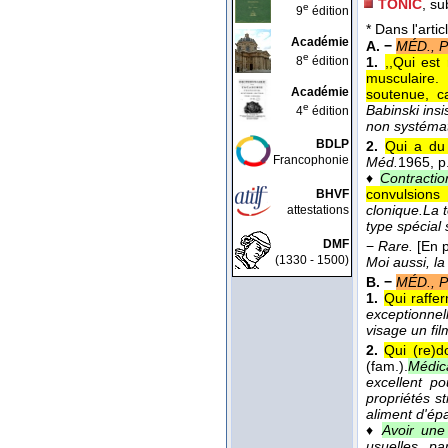
TONIC
, su
e
9
édition
* Dans l'artic
Académie
A. −
MÉD., 
e
8
édition
1.
,,Qui est
musculaire.
Académie
soutenue, c
e
Babinski insi
4
édition
non systémat
BDLP
2.
Qui a du
Francophonie
Méd.
1965
, p
♦
Contractio
convulsions 
BHVF
clonique.
La t
attestations
type spécial 
DMF
−
Rare.
[En 
(1330 - 1500)
Moi aussi, l
B. −
MÉD., 
1.
Qui raffer
exceptionnel
visage un fi
2.
Qui (re)d
(fam.).
Médica
excellent po
propriétés st
aliment d'ép
♦
Avoir une
usuelles, pa