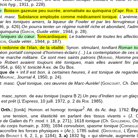
écis hyg.
, 1911
, p. 228).
e
.
Boisson gazeuse peu sucrée, aromatisée au quinquina (
d'apr.
1
Rob.
t. masc.
Substance employée comme médicament tonique.
L'anémie
par les toniques amers, la liqueur de Fowler et par les ferrugineux
96
, p
.
426).
On pourra tenter un régime nutritif riche et abondant, l'ad
 quinquina
(
,
Guide vétér.
, 1944
, p. 28).
Garcin
Toniques du cœur
.
Tonicardiaques.
Le traitement de toutes les affecti
,
Guide vétér.
, 1944
, p. 187).
cin
 redonne de l'élan, de la vitalité.
Synon.
stimulant, tonifiant.
Roman to
théon portatif composé d'hommes-éclairs (...) La contemplation de ces
'une marche militaire. Ce sont mes saints patrons
(
,
Homme pr
Morand
e Robert avaient toujours été toniques, mais elles avaient fini 
1954
, p. 66).
V.
tonicité
A ex. de Du Bos.
ique de
+ inf.
Il est bon, à certaines heures, il est tonique de regar
,
Journal 4
, 1950
, p. 24).
Mauriac
t. masc.
Quel tonique, ces œuvres de Marc-Aurèle!
(
,
Ch. Dem
Goncourt
. masc.,
synon. de
eau tonique
(
supra
B 2).
Un peu d'Indien sur un glaç
 est prêt
(
L'Express
, 10 juill. 1972
, p. 2 ds
1985).
Rob.
2
 Orth.:
[tɔnik]. Homon. et homogr.
tonique
. Att. ds
Ac.
dep. 1762.
Éty
e une tension, une élasticité en parlant des tissus vivants » (J.
C
e de Galien
ds
Fr. mod
. t. 18, p. 271); 1618
tonique
(Ch.
,
Os
Guillemeau
 du corps humain
, p. 339); 1694
convulsion, spasme tonique
(
Corneill
accroître les forces physiques » (
Ac.
); 1785 subst. (
,
L'Épre
Grouvelle
 ds
t. 6, 2, 1, p. 1184);
3. a)
1832 fig. « qui stimule, augmente la
Brunot