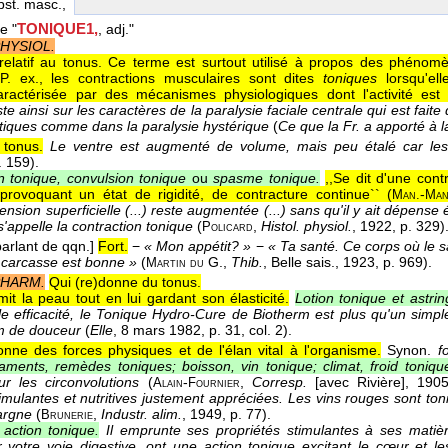
bst. masc.,
TONIQUE1,
le "
, adj."
PHYSIOL.
 relatif au tonus. Ce terme est surtout utilisé à propos des phénom
 P. ex., les contractions musculaires sont dites
toniques
lorsqu'ell
aractérisée par des mécanismes physiologiques dont l'activité est 
ste ainsi sur les caractères de la paralysie faciale centrale qui est faite
iques comme dans la paralysie hystérique
(
Ce que la Fr. a apporté à 
 tonus.
Le ventre est augmenté de volume, mais peu étalé car les
. 159).
n tonique, convulsion tonique
ou
spasme tonique.
,,Se dit d'une con
provoquant un état de rigidité, de contracture continue`` (
-
Man.
Ma
ension superficielle (...) reste augmentée (...) sans qu'il y ait dépense
s'appelle la contraction tonique
(
,
Histol. physiol.
, 1922
, p. 329)
Policard
parlant de qqn.]
Fort.
−
« Mon appétit? »
−
« Ta santé. Ce corps où le sa
a carcasse est bonne »
(
G.
,
Thib.
, Belle sais.
, 1923
, p. 969).
Martin du
PHARM.
Qui (re)donne du tonus.
mit la peau tout en lui gardant son élasticité.
Lotion tonique et astrin
le efficacité, le Tonique Hydro-Cure de Biotherm est plus qu'un simple 
lm de douceur
(
Elle
, 8 mars 1982
, p. 31, col. 2).
onne des forces physiques et de l'élan vital à l'organisme.
Synon.
f
ments, remèdes toniques; boisson, vin tonique; climat, froid toniqu
ur les circonvolutions
(
-
,
Corresp.
[avec Rivière]
, 190
Alain
Fournier
imulantes et nutritives justement appréciées. Les vins rouges sont toni
argne
(
,
Industr. alim.
, 1949
, p. 77).
Brunerie
 action tonique.
Il emprunte ses propriétés stimulantes à ses matièr
r votre voie digestive, ont une action tonique excitant le cœur et l