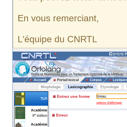
En vous remerciant,
L'équipe du CNRTL
Accueil
Portail lexical
Corpus
Lexique
Morphologie
Lexicographie
Etymologie
Entrez une forme
TLFi
options d'affichage
Académie
e
Erreur
9
édition
Académie