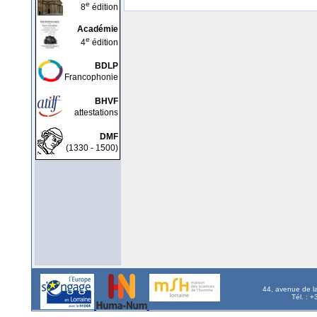
e
8
édition
Académie
e
4
édition
BDLP
Francophonie
BHVF
attestations
DMF
(1330 - 1500)
44, avenue de l
Tél. : 