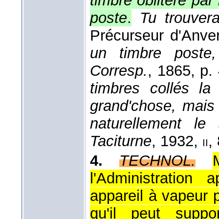
timbre oblitéré par 
poste
.
Tu trouver
Précurseur d'Anve
un timbre poste,
Corresp.
, 1865
, p.
timbres collés la
grand'chose, mais 
naturellement le
Taciturne
, 1932
,
,
ii
4.
TECHNOL.
l'Administration
appareil à vapeur 
qu'il peut suppo