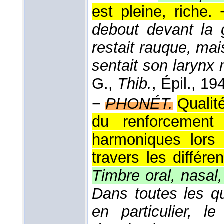
est pleine, riche.
debout devant la 
restait rauque, mais
sentait son laryn
G.
,
Thib.
, Épil.
, 19
−
PHONÉT.
Qualit
du renforcement 
harmoniques lors
travers les différ
Timbre oral, nasal,
Dans toutes les qu
en particulier, l