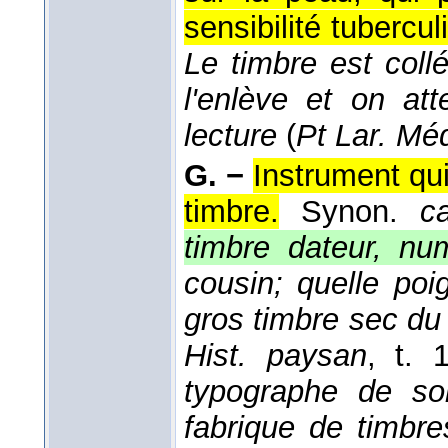
sensibilité tubercu
Le timbre est coll
l'enlève et on at
lecture
(
Pt Lar. Mé
G. −
Instrument qu
timbre.
Synon.
c
timbre dateur, nu
cousin; quelle po
gros timbre sec du
Hist. paysan
, t. 
typographe de so
fabrique de timbre