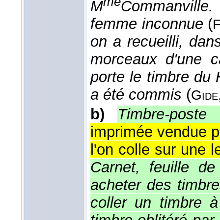
me
M
Commanville. 
femme inconnue
(
F
on a recueilli, da
morceaux d'une ca
porte le timbre du 
a été commis
(
Gide
b)
Timbre-poste
o
imprimée vendue pa
l'on colle sur une le
Carnet, feuille de
acheter des timbre
coller un timbre 