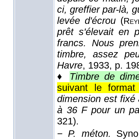
ci, greffier par-là, 
levée d'écrou
(
Rey
prêt s'élevait en
francs. Nous pren
timbre, assez peu
Havre
, 1933
, p. 19
♦
Timbre de dime
suivant le format 
dimension est fixé à
à 36 F pour un pa
321).
−
P. méton.
Syn