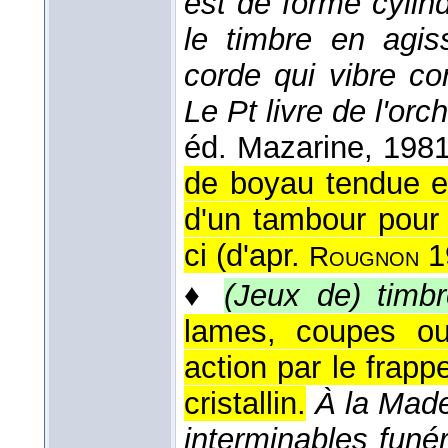
est de forme cylind
le timbre en agis
corde qui vibre co
Le Pt livre de l'or
éd. Mazarine
, 198
de boyau tendue en
d'un tambour pour
ci (
d'apr.
1
Rougnon
♦
(Jeux de) timb
lames, coupes ou
action par le frap
cristallin.
À la Made
interminables funér