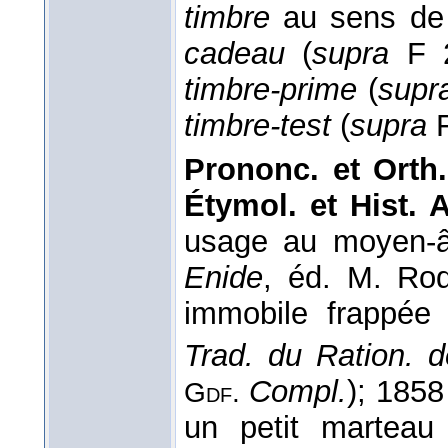
timbre
au sens de 
cadeau
(
supra
F 
timbre-prime
(
supr
timbre-test
(
supra
F
Prononc. et Orth.
Étymol. et Hist. 
usage au moyen-â
Enide
, éd. M. Ro
immobile frappée
Trad. du Ration. 
Compl.
); 1858
Gdf.
un petit marteau