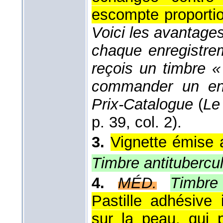
escompte proportio
Voici les avantages
chaque enregistre
reçois un timbre 
commander un enr
Prix-Catalogue
(
Le
p. 39, col. 2).
3.
Vignette émise 
Timbre antitubercu
4.
MÉD.
Timbre 
Pastille adhésive
sur la peau, qui 