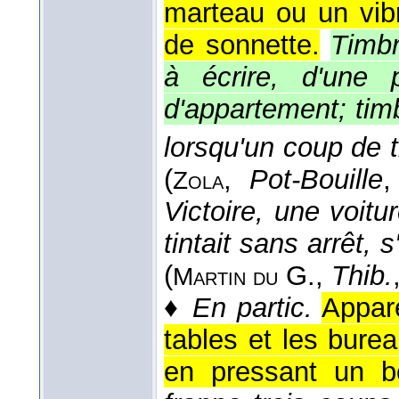
marteau ou un vibr
de sonnette.
Timbr
à écrire, d'une 
d'appartement; tim
lorsqu'un coup de ti
(
,
Pot-Bouille
,
Zola
Victoire, une voitu
tintait sans arrêt, 
(
G.
,
Thib.
Martin du
♦
En partic.
Appare
tables et les bur
en pressant un b