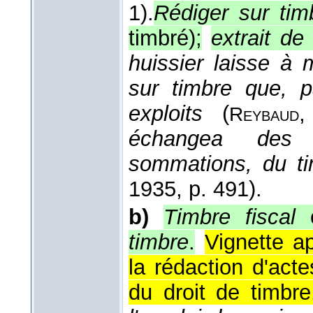
1).
Rédiger sur tim
timbré);
extrait de
huissier laisse à
sur timbre que,
exploits
(
Reybaud
échangea des 
sommations, du t
1935
, p. 491).
b)
Timbre fiscal
timbre
.
Vignette a
la rédaction d'acte
du droit de timbre