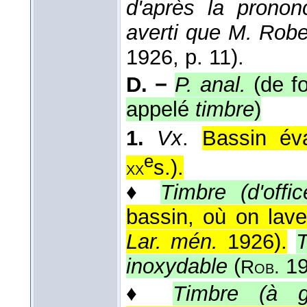
d'après la prononc
averti que M. Rob
1926
, p. 11).
D. −
P. anal.
(de f
appelé
timbre
)
1.
Vx
.
Bassin év
e
s.
).
xx
♦
Timbre (d'offic
bassin, où on lave
Lar. mén.
1926
).
T
inoxydable
(
19
Rob.
♦
Timbre (à g