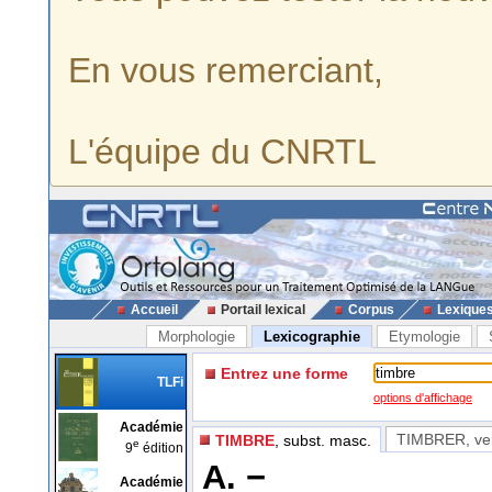
En vous remerciant,
L'équipe du CNRTL
Accueil
Portail lexical
Corpus
Lexique
Morphologie
Lexicographie
Etymologie
Entrez une forme
TLFi
options d'affichage
Académie
TIMBRER
, ve
TIMBRE
, subst. masc.
e
9
édition
A. −
Académie