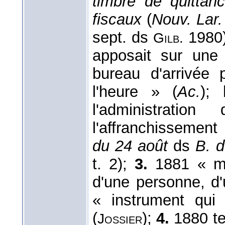
timbre de quittan
fiscaux
(
Nouv. Lar. i
sept. ds
1980
Gilb.
apposait sur une 
bureau d'arrivée 
l'heure » (
Ac.
);
l'administrati
l'affranchissement
du 24 août
ds
B. d
t. 2);
3.
1881 « mar
d'une personne, d
« instrument qui
(
);
4.
1880 te
Jossier