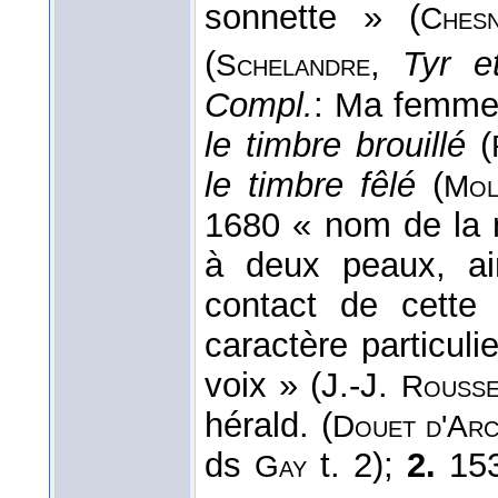
sonnette » (
Chesn
(
,
Tyr e
Schelandre
Compl.
: Ma femme
le timbre brouillé
(
le timbre fêlé
(
Mol
1680 « nom de la 
à deux peaux, ai
contact de cett
caractère particul
voix » (J.-J.
Rousse
hérald. (
Douet d'
Ar
ds
t. 2);
2.
153
Gay