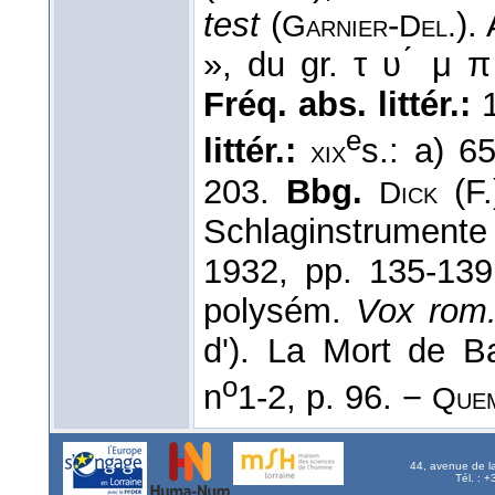
test
(
-
).
Garnier
Del.
», du gr. τ υ ́ μ 
Fréq. abs. littér.:
1
e
littér.:
s.: a) 6
xix
203.
Bbg.
(F.
Dick
Schlaginstrumente 
1932, pp. 135-13
polysém.
Vox rom
d'). La Mort de B
o
n
1-2, p. 96. −
Que
44, avenue de l
Tél. : 