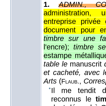
1.
ADMIN., C
administration,
entreprise privée
document pour en 
timbre sur une fa
l'encre);
timbre se
estampe métallique
table le
manuscrit
et cacheté, avec 
Arts
(
,
Corres
Flaub.
Il me tendit 
reconnus le
ti