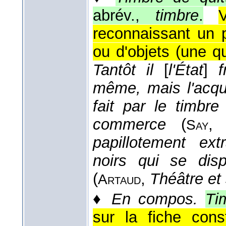
abrév.,
timbre
.
reconnaissant un 
ou d'objets (une q
Tantôt il
[
l'État
]
f
même, mais l'acqu
fait par le timbr
commerce
(
Say
papillotement ex
noirs qui se dis
(
,
Théâtre et
Artaud
♦
En compos.
Ti
sur la fiche cons