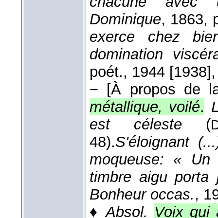
chacune avec u
Dominique
, 1863
, 
exerce chez bie
domination viscér
poét.
, 1944 [1938]
,
−
[À propos de la
métallique, voilé
.
est céleste
(
D
48).
S'éloignant (..
moqueuse: « Un s
timbre aigu porta 
Bonheur occas.
, 1
♦
Absol.
Voix qui 