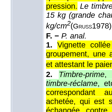
pression.
Le timbre
15 kg (grande chau
2
kg/cm
(
1978
)
Gruss
F. −
P. anal.
1.
Vignette collé
groupement, une as
et attestant le paie
2.
Timbre-prime
timbre-réclame
, e
correspondant a
achetée, qui est s
échangée contre