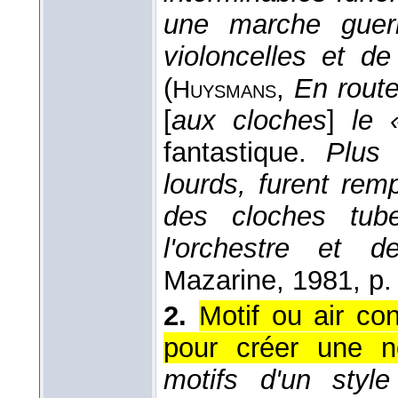
une marche guer
violoncelles et d
(
,
En rout
Huysmans
[
aux cloches
]
le 
fantastique.
Plus 
lourds, furent rem
des cloches tub
l'orchestre et d
Mazarine
, 1981
, p.
2.
Motif ou air co
pour créer une n
motifs d'un style