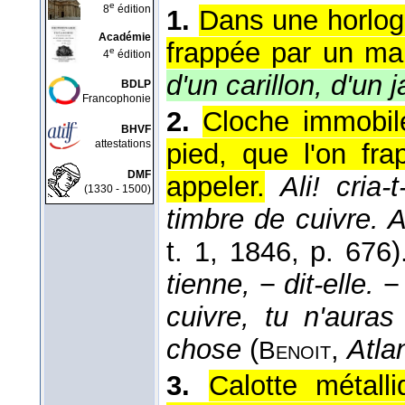
e
8
édition
1.
Dans une horlog
Académie
frappée par un ma
e
4
édition
d'un carillon, d'un
BDLP
Francophonie
2.
Cloche immobile
BHVF
attestations
pied, que l'on fr
DMF
appeler.
Ali! cria-
(1330 - 1500)
timbre de cuivre. A
t. 1
, 1846
, p. 676)
tienne,
−
dit-elle.
cuivre, tu n'auras
chose
(
,
Atlan
Benoit
3.
Calotte métall