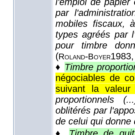
l'emploi de papier
par l'administrati
mobiles fiscaux, 
types agréés par l
pour timbre don
(
-
1983
,
Roland
Boyer
♦
Timbre proportio
négociables de co
suivant la valeur
proportionnels (.
oblitérés par l'appo
de celui qui donne 
♦
Timbre de quit