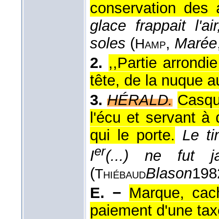
conservation des 
glace frappait l'a
soles
(
,
Marée
Hamp
2.
,,Partie arrondi
tête, de la nuque au
3.
HÉRALD.
Casqu
l'écu et servant à
qui le porte.
Le ti
er
I
(...) ne fut 
(
Blason
198
Thiébaud
E. −
Marque, cach
paiement d'une tax