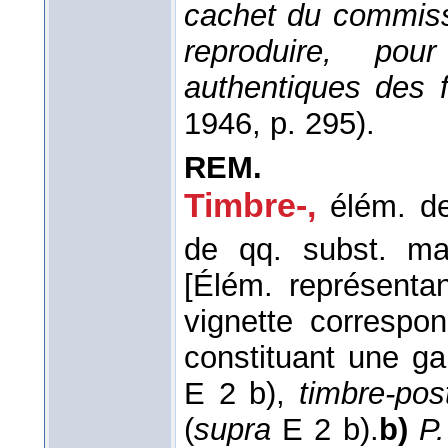
cachet du commissa
reproduire, pou
authentiques des 
1946
, p. 295).
REM.
Timbre-
,
élém. d
de qq. subst. ma
[Élém. représenta
vignette correspo
constituant une ga
E 2 b),
timbre-pos
(
supra
E 2 b).
b)
P.