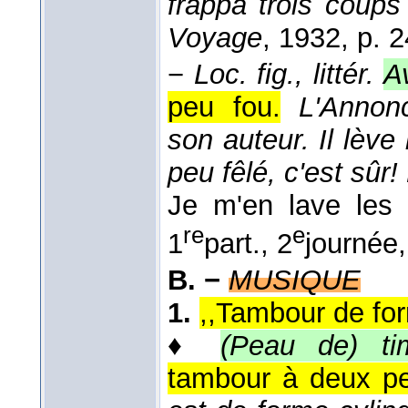
frappa trois coups
Voyage
, 1932
, p. 2
−
Loc. fig., littér.
Av
peu fou.
L'Annon
son auteur. Il lève
peu fêlé, c'est sûr!
Je m'en lave les 
re
e
1
part., 2
journée,
B. −
MUSIQUE
1.
,,Tambour de for
♦
(Peau de) ti
tambour à deux p