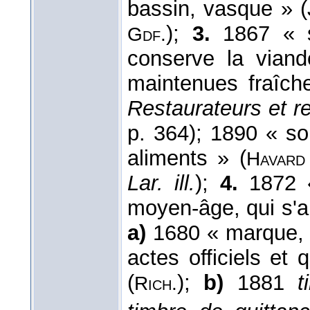
bassin, vasque » 
);
3.
1867 « sa
Gdf.
conserve la viand
maintenues fraîch
Restaurateurs et r
p. 364); 1890 « so
aliments » (
Havard
Lar. ill.
);
4.
1872 «
moyen-âge, qui s'ap
a)
1680 « marque, c
actes officiels et 
(
);
b)
1881
t
Rich.