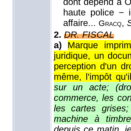
dont dépend à Or
haute police − i
affaire...
,
Gracq
2.
DR. FISCAL
a)
Marque imprim
juridique, un docum
perception d'un droi
même, l'impôt qu'il
sur un acte; (dro
commerce, les cont
les cartes grises
machine à timbre
depuis ce matin, j