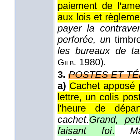
paiement de l'amen
aux lois et règlemen
payer la contraven
perforée, un
timbr
les bureaux de t
1980).
Gilb.
3.
POSTES ET T
a)
Cachet apposé p
lettre, un colis pos
l'heure de départ
cachet
.
Grand, pet
faisant foi
.
M