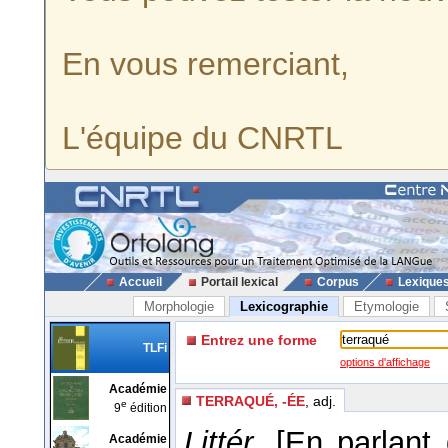
En vous remerciant,
L'équipe du CNRTL
Accueil
Portail lexical
Corpus
Lexique
Morphologie
Lexicographie
Etymologie
Entrez une forme
TLFi
options d'affichage
Académie
TERRAQUÉ, -ÉE
, adj.
e
9
édition
Littér.
[En parlant 
Académie