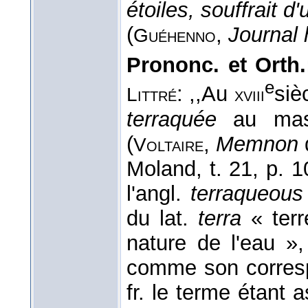
étoiles, souffrait d'
(
,
Journal
Guéhenno
Prononc. et Orth.
e
: ,,Au
siè
Littré
xviii
terraquée
au masc
(
,
Memnon
Voltaire
Moland, t. 21, p. 
l'angl.
terraqueous
du lat.
terra
« terr
nature de l'eau »
comme son corresp
fr. le terme étant 