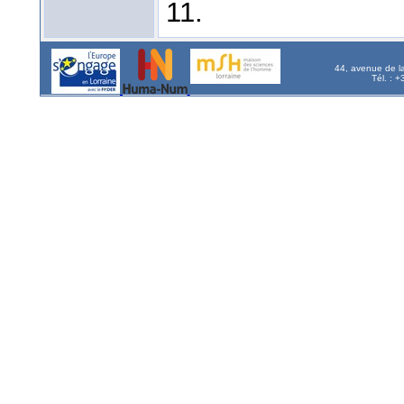
11.
44, avenue de l
Tél. : 