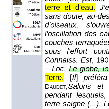
e
8
édition
terre et d'eau.
J'
Académie
sans doute, au-des
e
4
édition
d'oiseaux, s'ouv
BDLP
Francophonie
l'oscillation des e
BHVF
attestations
couches terraquée
DMF
sous l'effort cont
(1330 - 1500)
Connaiss. Est
, 19
−
Loc.
Le globe, l
Terre,
[
Il
]
préféra
,
Salons et 
Daudet
pendant lesquels,
terre saigne (...). 