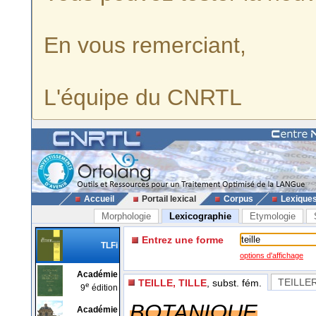
En vous remerciant,
L'équipe du CNRTL
Accueil
Portail lexical
Corpus
Lexique
Morphologie
Lexicographie
Etymologie
Entrez une forme
TLFi
options d'affichage
Académie
TEILLER
TEILLE, TILLE
, subst. fém.
e
9
édition
BOTANIQUE
Académie