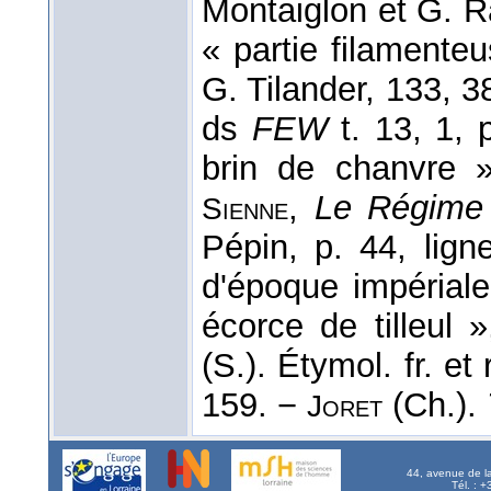
Montaiglon et G. R
« partie filamente
G. Tilander, 133, 38
ds
FEW
t. 13, 1, 
brin de chanvre
,
Le Régime
Sienne
Pépin, p. 44, lig
d'époque impérial
écorce de tilleul 
(S.). Étymol. fr. et
159. −
(Ch.).
Joret
44, avenue de l
Tél. : 