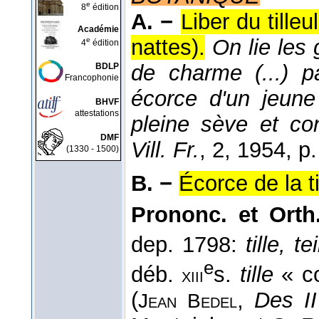
e
8
édition
A. −
Liber du tilleu
Académie
nattes).
On lie les 
e
4
édition
de charme (...) par
BDLP
Francophonie
écorce d'un jeune
BHVF
attestations
pleine sève et co
DMF
Vill. Fr.
, 2
, 1954
, p.
(1330 - 1500)
B. −
Écorce de la t
Prononc. et Orth.
dep. 1798:
tille, te
e
déb.
s.
tille
« co
xiii
(
,
Des I
Jean
Bedel