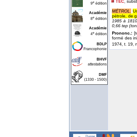
TEC
, subst
e
9
édition
MÉTROL.
Un
Académie
pétrole, de g
e
8
édition
1985 à 1810 
0,66 tep (ton
Académie
Prononc.:
[t
e
4
édition
formé des in
1974, t. 19, 
BDLP
Francophonie
BHVF
attestations
DMF
(1330 - 1500)