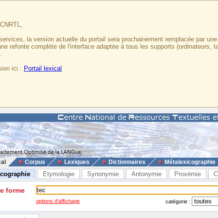
u CNRTL,
services, la version actuelle du portail sera prochainement remplacée par un
 une refonte complète de l'interface adaptée à tous les supports (ordinateurs, t
.
ion ici :
Portail lexical
cal
Corpus
Lexiques
Dictionnaires
Métalexicographie
icographie
Etymologie
Synonymie
Antonymie
Proxémie
C
ne forme
options d'affichage
catégorie :