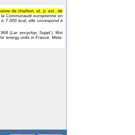
 tonne de charbon, et,
p. ext.
, de
 de la Communauté européenne en
 à 7 000 kcal; elle correspond à
968 (
Lar. encyclop. Suppl.
). Mot
for energy units in France.
Meta.