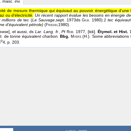
. masc. inv.
ité de mesure thermique qui équivaut au pouvoir énergétique d'une
az ou d'électricité.
Un récent rapport évalue les besoins en énergie
millions de
tec (
Le Sauvage
,
sept. 1973
ds
1980).
1 tec équivaut
Gilb.
ne d'équivalent pétrole)
(
1980
).
Friedel
eəse], et aussi, ds
Lar. Lang. fr.
,
Pt
1977, [tεk].
Étymol. et Hist.
1
Rob.
it. de
tonne équivalent charbon.
Bbg.
(H.). Some abbreviations 
Myers
o
n
4, p. 203.