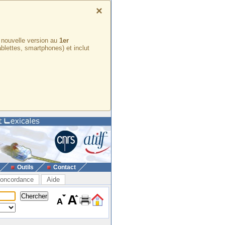
×
e nouvelle version au
1er
ablettes, smartphones) et inclut
Outils
Contact
oncordance
Aide