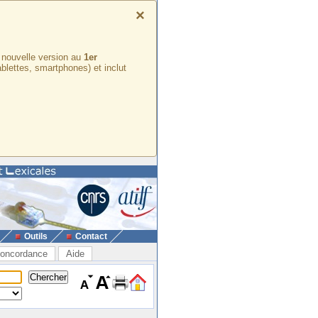
×
e nouvelle version au
1er
ablettes, smartphones) et inclut
Outils
Contact
oncordance
Aide