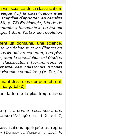
. ext.
, science de la classification.
que (...) la classification était
usceptible d'apporter, en certains
936
, p. 73).
En biologie, l'étude de
 nommée « taxinomie ». Le but est
upent dans l'arbre de l'évolution
ernent un domaine, une science.
sse les Animaux et les Plantes en
es qu'ils ont en commun, des plus
, dont la constitution est étudiée
classifications hiérarchisées et
maine des hiérarchies d'objets
taxinomies populaires)
(
A.
,
La
Rey
rmant des listes qui permettront,
r.
Ling.
1972
).
t la forme la plus fréq. utilisée
in (...) a donné naissance à une
atique
(
Hist. gén. sc.
, t. 3, vol. 2
,
assifications appliquée au règne
» (
,
Dict. fr.
Dupiney de
Vorepierre