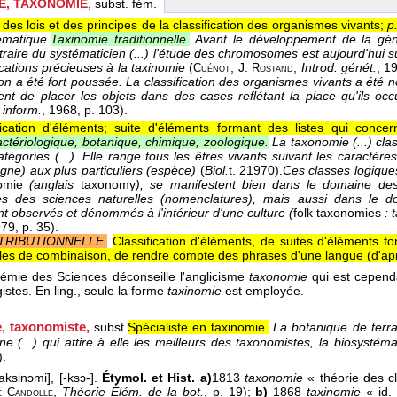
E, TAXONOMIE
, subst. fém.
des lois et des principes de la classification des organismes vivants;
p
ématique.
Taxinomie traditionnelle.
Avant le développement de la généti
bitraire du systématicien (...) l'étude des chromosomes est aujourd'hui s
ications précieuses à la taxinomie
(
, J.
,
Introd. génét.
, 1
Cuénot
Rostand
tion a été fort poussée. La classification des organismes vivants a été
ent de placer les objets dans des cases reflétant la place qu'ils occ
. inform.
, 1968
, p. 103).
fication d'éléments; suite d'éléments formant des listes qui conc
ctériologique, botanique, chimique, zoologique.
La taxonomie (...) cla
atégories (...). Elle range tous les êtres vivants suivant les caractèr
gne) aux plus particuliers (espèce)
(
Biol.
t. 2
1970
).
Ces classes logiques
nomie
(anglais
taxonomy
), se manifestent bien dans le domaine des 
es des sciences naturelles (nomenclatures), mais aussi dans le do
 observés et dénommés à l'intérieur d'une culture (
folk taxonomies
: 
979
, p. 35).
STRIBUTIONNELLE.
Classification d'éléments, de suites d'éléments fo
gles de combinaison, de rendre compte des phrases d'une langue (
d'ap
mie des Sciences déconseille l'anglicisme
taxonomie
qui est cependan
gistes. En ling., seule la forme
taxinomie
est employée.
e, taxonomiste
,
subst.
Spécialiste en taxinomie.
La botanique de terra
ine (...) qui attire à elle les meilleurs des taxonomistes, la biosystém
).
aksinɔmi], [-ksɔ-].
Étymol. et Hist. a)
1813
taxonomie
« théorie des cl
,
Théorie Élém. de la bot.
, p. 19);
b)
1868
taxinomie
« id. 
e
Candolle