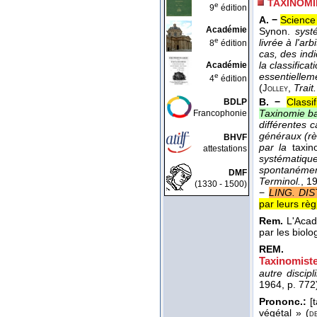
TAXINOMI
e
9
édition
A. −
Science 
Académie
Synon.
syst
e
livrée à l'ar
8
édition
cas, des ind
la classifica
Académie
essentiellem
e
4
édition
(
,
Trait
Jolley
B. −
Classi
BDLP
Taxinomie ba
Francophonie
différentes c
généraux (rè
BHVF
par la
taxi
attestations
systématiqu
spontanément
DMF
Terminol.
, 1
(1330 - 1500)
−
LING. DI
par leurs rè
Rem.
L'Acadé
par les biolo
REM.
Taxinomist
autre discipl
1964
, p. 772
Prononc.:
[t
végétal » (
d