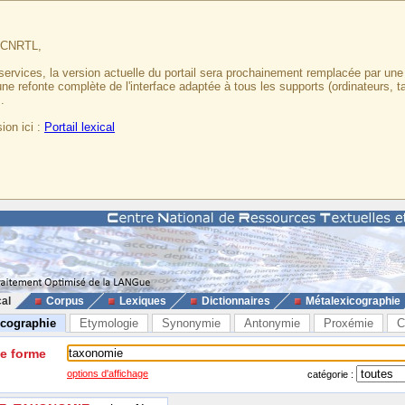
u CNRTL,
services, la version actuelle du portail sera prochainement remplacée par un
 une refonte complète de l'interface adaptée à tous les supports (ordinateurs, t
.
ion ici :
Portail lexical
cal
Corpus
Lexiques
Dictionnaires
Métalexicographie
icographie
Etymologie
Synonymie
Antonymie
Proxémie
C
ne forme
options d'affichage
catégorie :