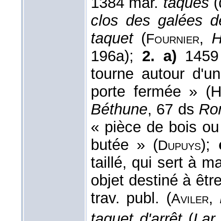
1384 mar.
taqués
(
clos des galées 
taquet
(
,
H
Fournier
196a);
2. a)
145
tourne autour d'u
porte fermée » (
Béthune
, 67 ds
Ro
« pièce de bois ou
butée » (
);
Dupuys
taillé, qui sert à 
objet destiné à êtr
trav. publ. (
,
Aviler
taquet d'arrêt
(
Lar