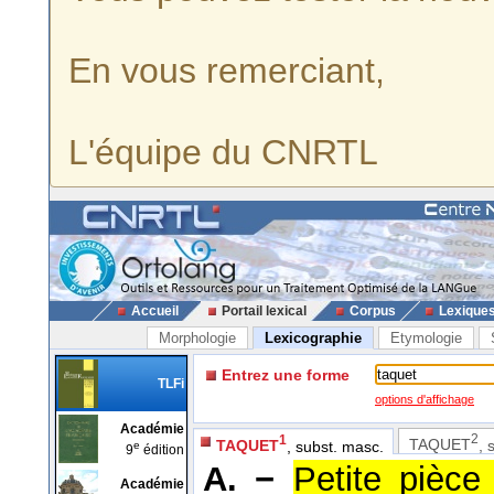
En vous remerciant,
L'équipe du CNRTL
Accueil
Portail lexical
Corpus
Lexique
Morphologie
Lexicographie
Etymologie
Entrez une forme
TLFi
options d'affichage
Académie
2
1
TAQUET
, 
TAQUET
, subst. masc.
e
9
édition
A. −
Petite pièc
Académie