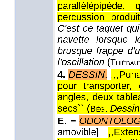
parallélépipède,
percussion produ
C'est ce taquet qu
navette lorsque l
brusque frappe d'
l'oscillation
(
Thiébau
4.
DESSIN
.
,,,Pun
pour transporter,
angles, deux table
secs`` (
Dessin
Bég.
E. −
ODONTOLOG
amovible]
,,Exte