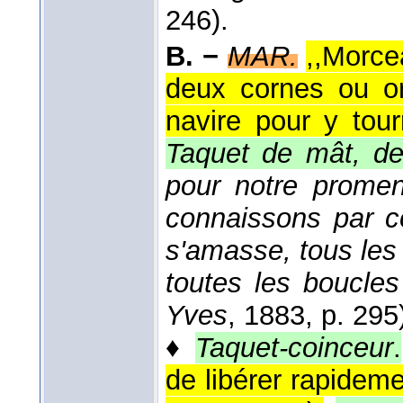
246).
B. −
MAR.
,,Morce
deux cornes ou ore
navire pour y tou
Taquet de mât, de
pour notre promena
connaissons par cœ
s'amasse, tous les 
toutes les boucles
Yves
, 1883
, p. 295
♦
Taquet-coinceur
.
de libérer rapide