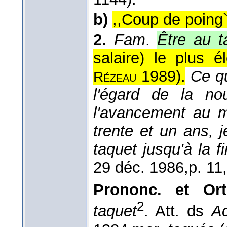
b)
,,Coup de poing`
2.
Fam
.
Être au t
salaire) le plus é
1989
).
Ce qu
Rézeau
l'égard de la nou
l'avancement au m
trente et un ans, j
taquet jusqu'à la f
29 déc. 1986,
p. 11
Prononc. et Ort
2
taquet
. Att. ds
Ac