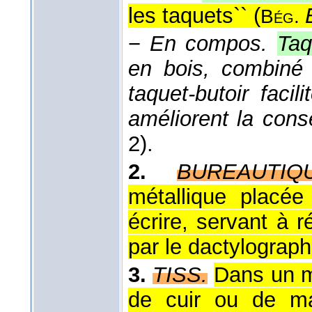
les taquets`` (
Bég.
−
En compos.
Taq
en bois, combiné 
taquet-butoir facili
améliorent la cons
2).
2.
BUREAUTIQ
métallique placée
écrire, servant à r
par le dactylograph
3.
TISS.
Dans un mé
de cuir ou de ma