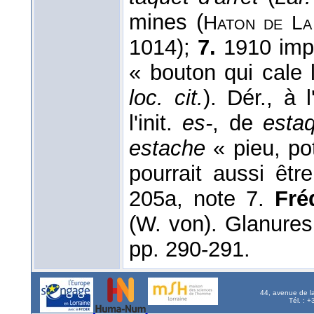
mines (
Haton de
L
1014);
7.
1910 impr
« bouton qui cale l
loc. cit.
). Dér., à 
l'init.
es-
, de
esta
estache
« pieu, po
pourrait aussi êtr
205a, note 7.
Fréq
(W. von). Glanure
pp. 290-291.
44, avenue de l
Tél. : 