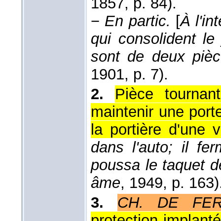
1857
, p. 84).
−
En partic.
[
À l'in
qui consolident le 
sont de deux piè
1901
, p. 7).
2.
Pièce tournan
maintenir une port
la portière d'une v
dans l'auto; il fe
poussa le taquet d
âme
, 1949
, p. 163)
3.
CH. DE FE
protection implant