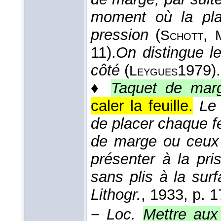
moment où la pla
pression
(
,
Schott
11).
On distingue le
côté
(
1979
).
Leygues
♦
Taquet de mar
caler la feuille.
Le
de placer chaque fe
de marge ou ceux 
présenter à la pri
sans plis à la sur
Lithogr.
, 1933
, p. 1
−
Loc.
Mettre aux