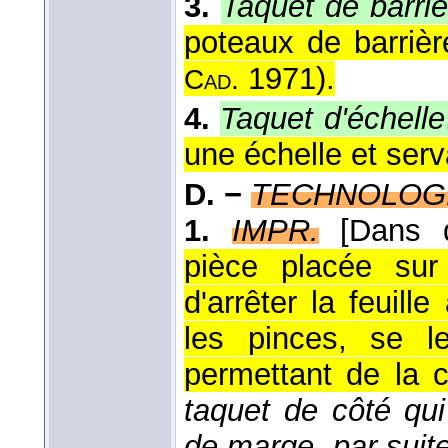
3.
Taquet de barriè
poteaux de barrière
1971
).
Cad.
4.
Taquet d'échelle
une échelle et serv
D. −
TECHNOLOG
1.
IMPR.
[Dans 
pièce placée sur
d'arrêter la feuill
les pinces, se l
permettant de la c
taquet de côté qu
de marge, par suit