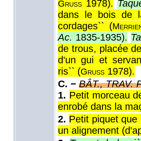
1978
).
Taqu
Gruss
dans le bois de l
cordages`` (
Merrie
Ac.
1835-1935
).
Ta
de trous, placée de
d'un gui et serva
ris`` (
1978
).
Gruss
C. −
BÂT., TRAV. 
1.
Petit morceau de
enrobé dans la maç
2.
Petit piquet que
un alignement (
d'a