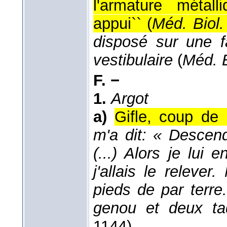
l'armature métal
appui`` (
Méd. Biol.
disposé sur une fac
vestibulaire
(
Méd. B
F. −
1.
Argot
a)
Gifle, coup de 
m'a dit: « Descen
(...) Alors je lui
j'allais le releve
pieds de par terre
genou et deux ta
1144).