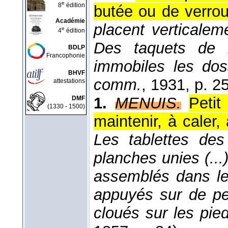
e
8
édition
butée ou de verrou
Académie
placent verticalem
e
4
édition
Des taquets de 
BDLP
Francophonie
immobiles les dos
BHVF
comm.
, 1931
, p. 2
attestations
1.
MENUIS.
Petit
DMF
(1330 - 1500)
maintenir, à caler
Les tablettes de
planches unies (...
assemblés dans le
appuyés sur de pe
cloués sur les pie